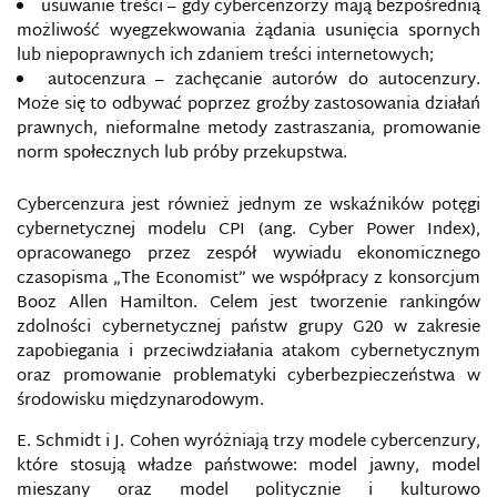
usuwanie treści – gdy cybercenzorzy mają bezpośrednią
ANALOGOWE MAPY WOJSKOWE
możliwość wyegzekwowania żądania usunięcia spornych
lub niepoprawnych ich zdaniem treści internetowych;
AS-SAHAB
autocenzura – zachęcanie autorów do autocenzury.
Może się to odbywać poprzez groźby zastosowania działań
ATAK INFORMACYJNY
prawnych, nieformalne metody zastraszania, promowanie
norm społecznych lub próby przekupstwa.
AUDYT BEZPIECZEŃSTWA INFORMACJI
Cybercenzura jest również jednym ze wskaźników potęgi
cybernetycznej modelu CPI (ang. Cyber Power Index),
BARIERY INFORMACYJNE
opracowanego przez zespół wywiadu ekonomicznego
czasopisma „The Economist” we współpracy z konsorcjum
BEZPIECZEŃSTWO DANYCH OSOBOWYCH
Booz Allen Hamilton. Celem jest tworzenie rankingów
zdolności cybernetycznej państw grupy G20 w zakresie
BEZPIECZEŃSTWO INFORMACJI NIEJAWNYCH
zapobiegania i przeciwdziałania atakom cybernetycznym
oraz promowanie problematyki cyberbezpieczeństwa w
BEZPIECZEŃSTWO INFORMACJI WOJSKOWEJ
środowisku międzynarodowym.
E. Schmidt i J. Cohen wyróżniają trzy modele cybercenzury,
BEZPIECZEŃSTWO INFORMACYJNE
które stosują władze państwowe: model jawny, model
mieszany oraz model politycznie i kulturowo