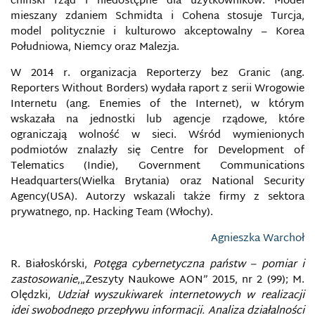
chiński rząd i niedostępne dla użytkowników. Model
BITWA WIELOOBSZAROWA
mieszany zdaniem Schmidta i Cohena stosuje Turcja,
model politycznie i kulturowo akceptowalny – Korea
BIURO INFORMACJI I PRASY NATO
Południowa, Niemcy oraz Malezja.
W 2014 r. organizacja Reporterzy bez Granic (ang.
BLOKADA INFORMACYJNA
Reporters Without Borders) wydała raport z serii Wrogowie
Internetu (ang. Enemies of the Internet), w którym
BOTNET
wskazała na jednostki lub agencje rządowe, które
ograniczają wolność w sieci. Wśród wymienionych
CAMBRIDGE ANALYTICA
podmiotów znalazły się Centre for Development of
Telematics (Indie), Government Communications
CENTRUM ANALIZ PROPAGANDY I DEZINFORMACJI
Headquarters(Wielka Brytania) oraz National Security
Agency(USA). Autorzy wskazali także firmy z sektora
prywatnego, np. Hacking Team (Włochy).
CENTRUM DOSKONALENIA OBRONY PRZED
CYBERATAKAMI
Agnieszka Warchoł
CENTRUM EKSPERCKIE NATO DS. KOMUNIKACJI
R. Białoskórski,
Potęga cybernetyczna państw – pomiar i
STRATEGICZNEJ
zastosowanie
,„Zeszyty Naukowe AON” 2015, nr 2 (99); M.
Olędzki,
Udział wyszukiwarek internetowych w realizacji
CENZURA
idei swobodnego przepływu informacji. Analiza działalności