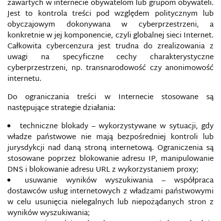
zawartych w internecie obywatelom lub grupom obywateli.
Jest to kontrola treści pod względem politycznym lub
obyczajowym dokonywana w cyberprzestrzeni, a
konkretnie w jej komponencie, czyli globalnej sieci Internet.
Całkowita cybercenzura jest trudna do zrealizowania z
uwagi na specyficzne cechy charakterystyczne
cyberprzestrzeni, np. transnarodowość czy anonimowość
internetu.
Do ograniczania treści w Internecie stosowane są
następujące strategie działania:
techniczne blokady – wykorzystywane w sytuacji, gdy
AGENCJE PRASOWE (INFORMACYJNE)
władze państwowe nie mają bezpośredniej kontroli lub
jurysdykcji nad daną stroną internetową. Ograniczenia są
AGRESJA ELEKTRONICZNA
stosowane poprzez blokowanie adresu IP, manipulowanie
DNS i blokowanie adresu URL z wykorzystaniem proxy;
AI FOUNDATION
usuwanie wyników wyszukiwania – współpraca
dostawców usług internetowych z władzami państwowymi
AMAQ
w celu usunięcia nielegalnych lub niepożądanych stron z
wyników wyszukiwania;