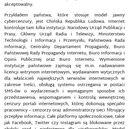
BEZPIECZEŃSTWO MEDIALNE
akceptowalny.
Przykładem państwa, które stosuje model jawny
BEZPIECZEŃSTWO
cybercenzury, jest Chińska Republika Ludowa. Internet
TELEINFORMATYCZNE/TELEINFORMACYJNE
kontroluje tam kilka instytucji: Narodowy Urząd Publikacji i
Prasy, Główny Urząd Radia i Telewizji, Ministerstwo
BEZPIECZEŃSTWO W KAMPANIACH WYBORCZYCH
W INTERNECIE
Technologii i Informacji i Przemysłu, Państwowa Rada
Informacji, Centralny Departament Propagandy, Biuro
Państwowej Rady Propagandy Internetu, Biuro Informacji i
BEZPIECZEŃSTWO W MEDIACH
SPOŁECZNOŚCIOWYCH
Opinii Publicznej oraz Biuro Internetu. Wymienione
instytucje państwowe zajmują się m.in. nadawaniem
licencji witrynom internetowym, wydawaniem wytycznych
BEZPIECZEŃSTWO W SIECI
dla właścicieli największych serwisów internetowych w
zakresie treści, obsługą systemu ostrzegania w postaci
BIAŁA, SZARA I CZARNA PROPAGANDA
SMS-ów o wydarzeniach i wymaganym sposobie ich
przedstawienia, wspomaganiem i kontrolą wewnętrznej
BIAŁY WYWIAD
cenzury portali internetowych, której dokonują specjalni
pracownicy – cenzorzy oraz administratorzy sieci filtrujący
BIG DATA
przepływ informacji. Całe platformy społecznościowe, takie
jak Facebook, Twitter czy Instagram są blokowane przez