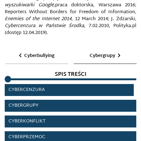
wyszukiwarki Google
,praca doktorska, Warszawa 2016;
CERT
Reporters Without Borders for Freedom of Information,
Enemies of the Internet 2014
, 12 March 2014; J. Żdżarski,
Cybercenzura w Państwie Środka,
7.02.2010, Polityka.pl
CLEAN IT PROJECT
(dostęp 12.04.2019).
CYBERATAK
Cyberbullying
Cybergrupy
CYBERBEZPIECZEŃSTWO
SPIS TREŚCI
CYBERBROŃ
CYBERCENZURA
CYBERGRUPY
CYBERKONFLIKT
CYBERPRZEMOC