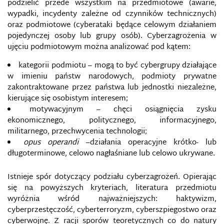
podzielić przede wszystkim na przedmiotowe (awarie,
AUDYT BEZPIECZEŃSTWA INFORMACJI
wypadki, incydenty zależne od czynników technicznych)
oraz podmiotowe (cyberataki będące celowym działaniem
pojedynczej osoby lub grupy osób). Cyberzagrożenia w
BARIERY INFORMACYJNE
ujęciu podmiotowym można analizować pod kątem:
BEZPIECZEŃSTWO DANYCH OSOBOWYCH
kategorii podmiotu – mogą to być cybergrupy działające
w imieniu państw narodowych, podmioty prywatne
zakontraktowane przez państwa lub jednostki niezależne,
BEZPIECZEŃSTWO INFORMACJI NIEJAWNYCH
kierujące się osobistym interesem;
motywacyjnym – chęci osiągnięcia zysku
BEZPIECZEŃSTWO INFORMACJI WOJSKOWEJ
ekonomicznego, politycznego, informacyjnego,
militarnego, przechwycenia technologii;
BEZPIECZEŃSTWO INFORMACYJNE
opus operandi
–działania operacyjne krótko- lub
długoterminowe, celowo nagłaśniane lub celowo ukrywane.
BEZPIECZEŃSTWO MEDIALNE
Istnieje spór dotyczący podziału cyberzagrożeń. Opierając
się na powyższych kryteriach, literatura przedmiotu
BEZPIECZEŃSTWO
TELEINFORMATYCZNE/TELEINFORMACYJNE
wyróżnia wśród najważniejszych: haktywizm,
cyberprzestęczość, cyberterroryzm, cyberszpiegostwo oraz
BEZPIECZEŃSTWO W KAMPANIACH WYBORCZYCH
cyberwojnę. Z racji sporów teoretycznych co do natury