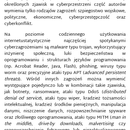
W INTERNECIE
określonych zjawisk w cyberprzestrzeni część autorów
wymienia tylko rodzajów zagrożeń: szpiegostwo wojskowe,
BEZPIECZEŃSTWO W MEDIACH
polityczne, ekonomiczne, cyberprzestępczość oraz
SPOŁECZNOŚCIOWYCH
cyberkonflikt.
Na poziomie codziennego użytkowania
BEZPIECZEŃSTWO W SIECI
internetustatystycznie najczęściej spotykanymi
cyberzagrożeniami są
malware
typu trojan, wykorzystujący
BIAŁA, SZARA I CZARNA PROPAGANDA
inżynierię społeczną, luki bezpieczeństwa w
oprogramowaniu i strukturach języków programowania
BIAŁY WYWIAD
(np. Acrobat Reader, Java, Flash), phishing, wirusy typu
worm oraz precyzyjne ataki typu APT (
advanced persistent
BIG DATA
threats
). Wśród innych zagrożeń można wymienić
występujące pojedynczo lub w kombinacji takie zjawiska,
jak botnety, ransomware, ataki typu DdoS (
distributed
BITWA WIELOOBSZAROWA
denial od service
), ataki typu wiper, kradzież tożsamości
intelektualnej, kradzież środków pieniężnych, manipulacja
BIURO INFORMACJI I PRASY NATO
danymi, niszczenie danych, rozpowszechnianie spyware
oraz złośliwego oprogramowania, ataki typu MITM (
man in
BLOKADA INFORMACYJNA
the middle
),
drive-by downloads
,
malvertising
czy