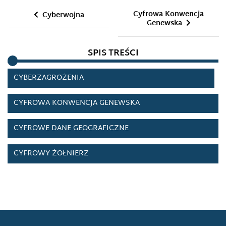
CYBERSZPIEGOSTWO
Cyfrowa Konwencja
Cyberwojna
Genewska
CYBERTERRORYZM
SPIS TREŚCI
CYBERWOJNA
CYBERZAGROŻENIA
CYFROWA KONWENCJA GENEWSKA
CYFROWE DANE GEOGRAFICZNE
CYFROWY ŻOŁNIERZ
DARK WEB
DARKNET