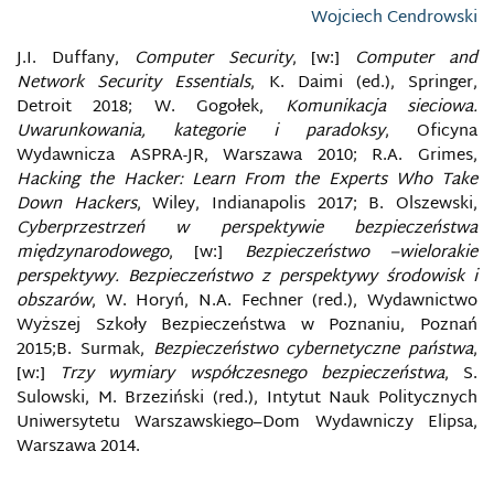
CYBERATAK
Wojciech Cendrowski
CYBERBEZPIECZEŃSTWO
J.I. Duffany,
Computer Security
, [w:]
Computer and
Network Security Essentials
, K. Daimi (ed.), Springer,
Detroit 2018; W. Gogołek,
Komunikacja sieciowa.
CYBERBROŃ
Uwarunkowania, kategorie i paradoksy
, Oficyna
Wydawnicza ASPRA-JR, Warszawa 2010; R.A. Grimes,
CYBERCENZURA
Hacking the Hacker: Learn From the Experts Who Take
Down Hackers
, Wiley, Indianapolis 2017; B. Olszewski,
CYBERGRUPY
Cyberprzestrzeń w perspektywie bezpieczeństwa
międzynarodowego
, [w:]
Bezpieczeństwo –wielorakie
perspektywy. Bezpieczeństwo z perspektywy środowisk i
CYBERKONFLIKT
obszarów
, W. Horyń, N.A. Fechner (red.), Wydawnictwo
Wyższej Szkoły Bezpieczeństwa w Poznaniu, Poznań
CYBERPRZEMOC
2015;B. Surmak,
Bezpieczeństwo cybernetyczne państwa
,
[w:]
Trzy wymiary współczesnego bezpieczeństwa
, S.
CYBERPRZESTĘPCZOŚĆ
Sulowski, M. Brzeziński (red.), Intytut Nauk Politycznych
Uniwersytetu Warszawskiego–Dom Wydawniczy Elipsa,
CYBERPRZESTRZEŃ
Warszawa 2014.