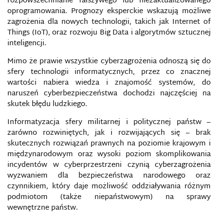
rozpowszechnianie fałszywego lub niezaktualizowanego
BOTNET
oprogramowania. Prognozy eksperckie wskazują możliwe
zagrożenia dla nowych technologii, takich jak Internet of
Things (IoT), oraz rozwoju Big Data i algorytmów sztucznej
CAMBRIDGE ANALYTICA
inteligencji.
CENTRUM ANALIZ PROPAGANDY I DEZINFORMACJI
Mimo że prawie wszystkie cyberzagrożenia odnoszą się do
sfery technologii informatycznych, przez co znacznej
wartości nabiera wiedza i znajomość systemów, do
CENTRUM DOSKONALENIA OBRONY PRZED
CYBERATAKAMI
naruszeń cyberbezpieczeństwa dochodzi najczęściej na
skutek błędu ludzkiego.
CENTRUM EKSPERCKIE NATO DS. KOMUNIKACJI
STRATEGICZNEJ
Informatyzacja sfery militarnej i politycznej państw –
zarówno rozwiniętych, jak i rozwijających się – brak
skutecznych rozwiązań prawnych na poziomie krajowym i
CENZURA
międzynarodowym oraz wysoki poziom skomplikowania
incydentów w cyberprzestrzeni czynią cyberzagrożenia
CERT
wyzwaniem dla bezpieczeństwa narodowego oraz
czynnikiem, który daje możliwość oddziaływania różnym
CLEAN IT PROJECT
podmiotom (także niepaństwowym) na sprawy
wewnętrzne państw.