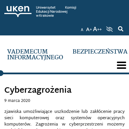
Uniwersytet Komisji
Edukacji Narodowej
w Krakowie
AGENCJE PRASOWE (INFORMACYJNE)
AGRESJA ELEKTRONICZNA
VADEMECUM BEZPIECZEŃSTWA
INFORMACYJNEGO
AI FOUNDATION
AMAQ
Cyberzagrożenia
ANALOGOWE MAPY WOJSKOWE
9 marca 2020
AS-SAHAB
zjawiska umożliwiające uszkodzenie lub zakłócenie pracy
sieci komputerowej oraz systemów operacyjnych
ATAK INFORMACYJNY
komputerów. Zagrożenia w cyberprzestrzeni możemy