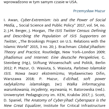
wprowadzono w tym samym czasie w USA.
DEBUNK
Przemysław Mazur
DEEPFAKE
I. Awan,
Cyber-Extremism: Isis and the Power of Social
Media
, „ Social Science and Public Policy” 2017, vol. 54, no.
DEEP WEB/INVISIBLE WEB
2; J.M. Berger, J. Morgan,
The ISIS Twitter Census: Defining
and Describing the Population of ISIS Supporters on
DEMOKRACJA INFORMACYJNA
Twitter
, „The Brookings Project on U.S. Relations with the
Islamic World” 2015, 3 no. 20; J. Brachman:
Global Jihadism:
DEZINFORMACJA RADIOELEKTRONICZNA
Theory and Practice
, Routledge, New York–London 2009;
Jihadismus und Internet: Eine deutsche Perspektive
, G.
Steinberg (Hg.), Stiftung Wissenschaft und Politik, Berlin
DOKTRYNA BEZPIECZEŃSTWA INFORMACYJNEGO
2012; P. Mazur, O. Wasiuta, S. Wasiuta,
Państwo Islamskie
ISIS. Nowa twarz ekstremizmu
, Wydawnictwo Difin,
DOKTRYNA CYBERBEZPIECZEŃSTWA
Warszawa 2018; P. Mazur,
E-dżihad, soft power
RZECZYPOSPOLITEJ POLSKIEJ
radykalizmu islamskiego
, [w:]
Walka informacyjna.
warunkowania, incydenty, wyzwania
, H. Batorowska (red.).
DOUBLESWITCH
Uniwersytet Pedagogiczny im. KEN, Kraków 2017; J. Scott,
D. Spaniel,
The Anatomy of Cyber-Jihad: Cyberspace is the
DOWÓDZTWO OPERACJI CYBERNETYCZNYCH
New Great Equalizer
, Institute for Critical Infrastructure
STANÓW ZJEDNOCZONYCH