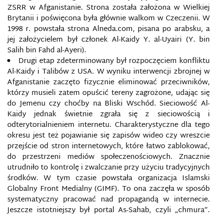
ZSRR w Afganistanie. Strona została założona w Wielkiej
Brytanii i poświęcona była głównie walkom w Czeczenii. W
1998 r. powstała strona Alneda.com, pisana po arabsku, a
jej założycielem był członek Al-Kaidy Y. al-Uyairi (Y. bin
Salih bin Fahd al-Ayeri).
Drugi etap zdeterminowany był rozpoczęciem konfliktu
AGENCJE PRASOWE (INFORMACYJNE)
Al-Kaidy i Talibów z USA. W wyniku interwencji zbrojnej w
Afganistanie zaczęto fizycznie eliminować przeciwników,
AGRESJA ELEKTRONICZNA
którzy musieli zatem opuścić tereny zagrożone, udając się
do Jemenu czy choćby na Bliski Wschód. Sieciowość Al-
AI FOUNDATION
Kaidy jednak świetnie zgrała się z sieciowością i
odterytorialnieniem internetu. Charakterystyczne dla tego
okresu jest też pojawianie się zapisów wideo czy wreszcie
AMAQ
przejście od stron internetowych, które łatwo zablokować,
do przestrzeni mediów społeczenościowych. Znacznie
ANALOGOWE MAPY WOJSKOWE
utrudniło to kontrolę i zwalczanie przy użyciu tradycyjnych
środków. W tym czasie powstała organizacja Islamski
AS-SAHAB
Globalny Front Medialny (GIMF). To ona zaczęła w sposób
systematyczny pracować nad propagandą w internecie.
ATAK INFORMACYJNY
Jeszcze istotniejszy był portal As-Sahab, czyli „chmura”.