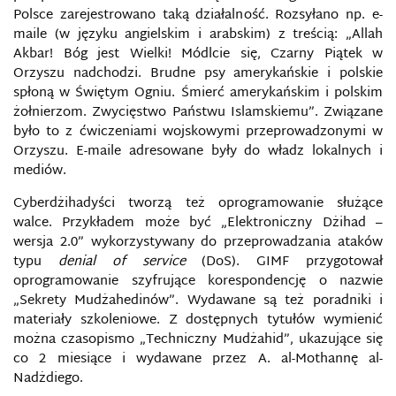
CYBERATAK
Polsce zarejestrowano taką działalność. Rozsyłano np. e-
maile (w języku angielskim i arabskim) z treścią: „Allah
CYBERBEZPIECZEŃSTWO
Akbar! Bóg jest Wielki! Módlcie się, Czarny Piątek w
Orzyszu nadchodzi. Brudne psy amerykańskie i polskie
spłoną w Świętym Ogniu. Śmierć amerykańskim i polskim
CYBERBROŃ
żołnierzom. Zwycięstwo Państwu Islamskiemu”. Związane
było to z ćwiczeniami wojskowymi przeprowadzonymi w
CYBERCENZURA
Orzyszu. E-maile adresowane były do władz lokalnych i
mediów.
CYBERGRUPY
Cyberdżihadyści tworzą też oprogramowanie służące
walce. Przykładem może być „Elektroniczny Dżihad –
CYBERKONFLIKT
wersja 2.0” wykorzystywany do przeprowadzania ataków
typu
denial
of service
(DoS). GIMF przygotował
CYBERPRZEMOC
oprogramowanie szyfrujące korespondencję o nazwie
„Sekrety Mudżahedinów”. Wydawane są też poradniki i
CYBERPRZESTĘPCZOŚĆ
materiały szkoleniowe. Z dostępnych tytułów wymienić
można czasopismo „Techniczny Mudżahid”, ukazujące się
co 2 miesiące i wydawane przez A. al-Mothannę al-
CYBERPRZESTRZEŃ
Nadżdiego.