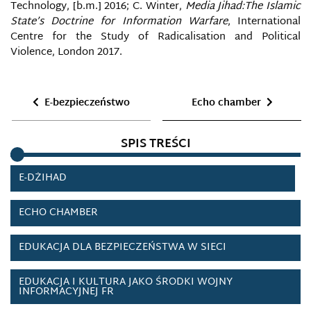
Technology, [b.m.] 2016; C. Winter,
Media Jihad:The Islamic
State’s Doctrine for Information Warfare
, International
DOWÓDZTWO PRZESTRZENI CYBERNETYCZNEJ I
Centre for the Study of Radicalisation and Political
INFORMACYJNEJ NIEMIEC
Violence, London 2017.
DOXING
E-bezpieczeństwo
Echo chamber
DRONY ROZPOZNAWCZE
SPIS TREŚCI
E-BEZPIECZEŃSTWO
E-DŻIHAD
ECHO CHAMBER
EDUKACJA DLA BEZPIECZEŃSTWA W SIECI
EDUKACJA I KULTURA JAKO ŚRODKI WOJNY
INFORMACYJNEJ FR