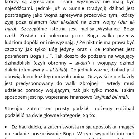
którzy są agresorami – sami wyznawcy nie mają być
najeźdźcami. Jednak już w Sunnie (tradycji) dżihad jest
postrzegany jako wojna agresywna przeciwko tym, którzy
żyją poza islamem (
dar al-islam
) na ziemi wojny (
dar al-
harb
). Szczególnie istotna jest hadisa:„Wysłaniec Boga
rzekł: Została mi polecona przez Boga walka przeciw
ludziom dopóki oni nie wyznają. / Że nikt nie ma prawa być
czczony jak tylko Bóg jedyny oraz / Że Mahomet jest
posłańcem Boga […]”. Tak doszło do podziału na wojujący
dżihadbliski (czyli obronny –
al-daf’
) i wojujący dżihad
daleki (ofensywny –
al talab
). Co jednak ważne, dżihad jest
obowiązkiem każdego muzułmanina. Oczywiście nie każdy
jest predysponowany do walki zbrojnej – wtedy musi
udzielać pomocy wojującym, tak jak tylko może. Takim
sposobem jest np. wspieranie finansowe (
al-jihad bil mal
).
Stosując zatem ten prosty podział, możemy e-dżihad
podzielić na dwie główne kategorie. Są to:
Dżihad daleki, a zatem swoista misja apostolska, mający
na zadanie poszukiwanie Boga. W tym wypadku internet