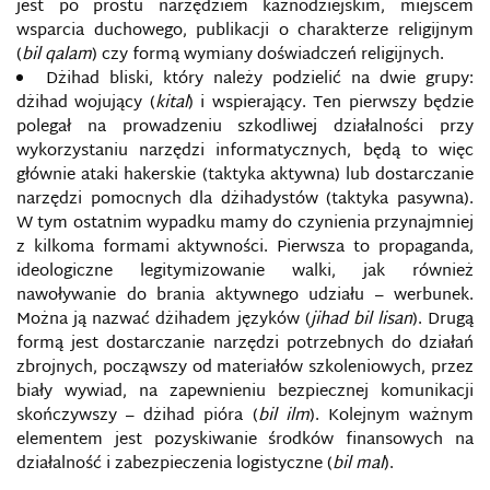
jest po prostu narzędziem kaznodziejskim, miejscem
wsparcia duchowego, publikacji o charakterze religijnym
(
bil qalam
) czy formą wymiany doświadczeń religijnych.
Dżihad bliski, który należy podzielić na dwie grupy:
dżihad wojujący (
kital
) i wspierający. Ten pierwszy będzie
polegał na prowadzeniu szkodliwej działalności przy
wykorzystaniu narzędzi informatycznych, będą to więc
głównie ataki hakerskie (taktyka aktywna) lub dostarczanie
narzędzi pomocnych dla dżihadystów (taktyka pasywna).
W tym ostatnim wypadku mamy do czynienia przynajmniej
z kilkoma formami aktywności. Pierwsza to propaganda,
ideologiczne legitymizowanie walki, jak również
nawoływanie do brania aktywnego udziału – werbunek.
Można ją nazwać dżihadem języków (
jihad bil lisan
). Drugą
formą jest dostarczanie narzędzi potrzebnych do działań
zbrojnych, począwszy od materiałów szkoleniowych, przez
biały wywiad, na zapewnieniu bezpiecznej komunikacji
skończywszy – dżihad pióra (
bil ilm
). Kolejnym ważnym
elementem jest pozyskiwanie środków finansowych na
działalność i zabezpieczenia logistyczne (
bil mal
).