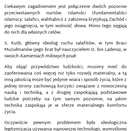
Ciekawym zagadnieniem jest połączenie dwóch pozornie
przeciwstawnych nurtów. Islamiści (fundamentaliści
islamscy: salafici, wahhabici) z założenia krytykują Zachód i
jego osiągnięcia, w tym wolność słowa. Mimo tego sięgają
do nich dla własnych celów.
S. Kutb, główny ideolog ruchu salafitów, w tym Braci
Muzułmanów (jego brat był nauczycielem O. bin Ladena), w
swoich
Kamieniach milowych
pisał:
Aby objąć przywództwo ludzkości, musimy mieć do
zaoferowania coś więcej niż tyko rozwój materialny, a tą
inną jakością może być jedynie wiara i sposób życia, które z
jednej strony zachowują korzyści związane z nowoczesną
nauką i techniką, a z drugiej zaspokajają podstawowe
ludzkie potrzeby na tym samym poziomie, na jakim
technika zaspokaja je w sferze materialnego komfortu
życia.
Oczywiście pewnym problemem była ideologiczna
legitymizacja używania najnowszej technologii, wymyślonej