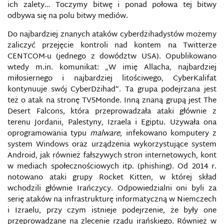
ich zalety… Toczymy bitwę i ponad połowa tej bitwy
BOTNET
odbywa się na polu bitwy mediów.
Do najbardziej znanych ataków cyberdżihadystów możemy
CAMBRIDGE ANALYTICA
zaliczyć przejęcie kontroli nad kontem na Twitterze
CENTCOM-u (jednego z dowództw USA). Opublikowano
CENTRUM ANALIZ PROPAGANDY I DEZINFORMACJI
wtedy m.in. komunikat: „W imię Allacha, najbardziej
miłosiernego i najbardziej litościwego, CyberKalifat
CENTRUM DOSKONALENIA OBRONY PRZED
kontynuuje swój CyberDżihad”. Ta grupa podejrzana jest
CYBERATAKAMI
też o atak na stronę TV5Monde. Inną znaną grupą jest The
Desert Falcons, która przeprowadzała ataki głównie z
CENTRUM EKSPERCKIE NATO DS. KOMUNIKACJI
terenu Jordanii, Palestyny, Izraela i Egiptu. Używała ona
STRATEGICZNEJ
oprogramowania typu
malware
, infekowano komputery z
system Windows oraz urządzenia wykorzystujące system
CENZURA
Android, jak również fałszywych stron internetowych, kont
w mediach społecznościowych itp. (phishing). Od 2014 r.
notowano ataki grupy Rocket Kitten, w której skład
CERT
wchodzili głównie Irańczycy. Odpowiedzialni oni byli za
serię ataków na infrastrukturę informatyczną w Niemczech
CLEAN IT PROJECT
i Izraelu, przy czym istnieje podejrzenie, że były one
przeprowadzane na zlecenie rządu irańskiego. Również w