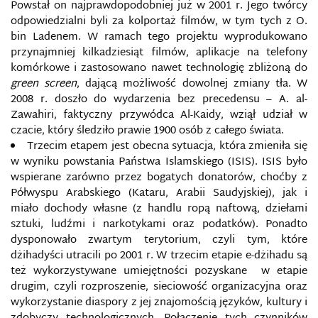
Powstał on najprawdopodobniej już w 2001 r. Jego twórcy
odpowiedzialni byli za kolportaż filmów, w tym tych z O.
AUDYT BEZPIECZEŃSTWA INFORMACJI
bin Ladenem. W ramach tego projektu wyprodukowano
przynajmniej kilkadziesiąt filmów, aplikacje na telefony
BARIERY INFORMACYJNE
komórkowe i zastosowano nawet technologię zbliżoną do
green screen
, dającą możliwość dowolnej zmiany tła. W
BEZPIECZEŃSTWO DANYCH OSOBOWYCH
2008 r. doszło do wydarzenia bez precedensu – A. al-
Zawahiri, faktyczny przywódca Al-Kaidy, wziął udział w
BEZPIECZEŃSTWO INFORMACJI NIEJAWNYCH
czacie, który śledziło prawie 1900 osób z całego świata.
Trzecim etapem jest obecna sytuacja, która zmieniła się
w wyniku powstania Państwa Islamskiego (ISIS). ISIS było
BEZPIECZEŃSTWO INFORMACJI WOJSKOWEJ
wspierane zarówno przez bogatych donatorów, choćby z
Półwyspu Arabskiego (Kataru, Arabii Saudyjskiej), jak i
BEZPIECZEŃSTWO INFORMACYJNE
miało dochody własne (z handlu ropą naftową, dziełami
sztuki, ludźmi i narkotykami oraz podatków). Ponadto
BEZPIECZEŃSTWO MEDIALNE
dysponowało zwartym terytorium, czyli tym, które
dżihadyści utracili po 2001 r. W trzecim etapie e-dżihadu są
też wykorzystywane umiejętności pozyskane w etapie
BEZPIECZEŃSTWO
TELEINFORMATYCZNE/TELEINFORMACYJNE
drugim, czyli rozproszenie, sieciowość organizacyjna oraz
wykorzystanie diaspory z jej znajomością języków, kultury i
BEZPIECZEŃSTWO W KAMPANIACH WYBORCZYCH