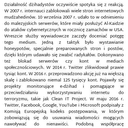
CYBERSZPIEGOSTWO
Działalność dżihadystów oczywiście spotyka się z reakcją.
W 2007 r. internauci zablokowali wiele stron internetowych
CYBERTERRORYZM
mudżahedinów. 10 września 2007 r. udało to w odniesieniu
do malezyjskich serwerów, które miały posłużyć Al-Kaidzie
do ataków cybernetycznych w rocznicę zamachów w USA.
CYBERWOJNA
Wreszcie służby wywiadowcze zaczęły doceniać potęgę
tego medium. Jedną z taktyk było wystawianie
CYBERZAGROŻENIA
honeypotów, specjalnie preparowanych stron i postów,
dzięki którym udawało się zwabić radykałów. Dokonywano
CYFROWA KONWENCJA GENEWSKA
też blokad serwerów czy kont w mediach
społecznościowych. W 2014 r. Twitter zlikwidował prawie
tysiąc kont. W 2016 r. przeprowadzono akcję już na większą
CYFROWE DANE GEOGRAFICZNE
skalę i zablokowano niemal 125 tysięcy kont. Pojawiły się
projekty monitorujące e-dżihad i pomagające w
CYFROWY ŻOŁNIERZ
przeciwdziałaniu wykorzystywaniu internetu do
terroryzmu, takie jak Clean IT Project. W maju 2016 r.
DARK WEB
Twitter, Facebook, Google, YouTube i Microsoft podpisały z
Komisją Europejską kodeks postępowania, w którym
DARKNET
zobowiązują się do usuwania wiadomości mogących
nawoływać do nienawiści. Podobną współpracę