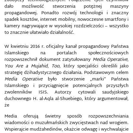
zdobyczy technologicznych. Połączenie tych czynników
W INTERNECIE
dało możliwość stworzenia potężnej maszyny
propagandowej. Ponadto rozwój technologii i znaczny
BEZPIECZEŃSTWO W MEDIACH
spadek kosztów, internet mobilny, nowoczesne smartfony i
SPOŁECZNOŚCIOWYCH
kamery nagrywające w wysokiej rozdzielczości – wszystko
to znacznie ułatwiało działalność.
BEZPIECZEŃSTWO W SIECI
W kwietniu 2016 r. oficjalny kanał propagandowy Państwa
BIAŁA, SZARA I CZARNA PROPAGANDA
Islamskiego na portalach społecznościowych
rozpowszechnił dokument zatytułowany
Media Operative
,
You Are a Mujahid
,
Too
, który specjaliści określili jako
BIAŁY WYWIAD
strategię dżihadystycznego działania. Podstawowym celem
Media Operative
było stworzenie „marki” Państwa
BIG DATA
Islamskiego i przyciągnięcie potencjalnych przyszłych
zwolenników ISIS. Autorzy cytowali saudyjskiego
BITWA WIELOOBSZAROWA
duchownego H. al-Aqla al-Shuebiego, który argumentował,
że
BIURO INFORMACJI I PRASY NATO
Media oferują świetny sposób rozpowszechniania
wiadomości o muzułmańskich zwycięstwach nad wrogiem.
BLOKADA INFORMACYJNA
Wspierajcie mudżahedinów, okażcie odwagę i wychwalajcie