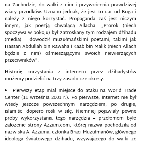
na Zachodzie, do walki z nim i przywrócenia prawdziwej
wiary przodków. Uznano jednak, że jest to dar od Boga i
należy z niego korzystać. Propaganda zaś jest niczym
innym, jak poezją chwalącą Allacha: „Prorok (niech
spoczywa w pokoju) był zatroskany tym rodzajem dżihadu
(media) – dowodził muzułmańskimi poetami, takimi jak
Hassan Abdullah bin Rawaha i Kaab bin Malik (niech Allach
będzie z nim) ośmieszającymi swoich niewierzących
przeciwników”.
Historię korzystania z internetu przez dżihadystów
możemy podzielić na trzy zasadnicze okresy.
Pierwszy etap miał miejsce do ataku na World Trade
Center (11 września 2001 r.). Po pierwsze, internet nie był
wtedy jeszcze powszechnym narzędziem, po drugie,
islamiści dopiero rośli w siłę. Niemniej pojawiały pewne
próby wykorzystania tego narzędzia – przełomem było
założenie strony Azzam.com, której nazwa pochodziła od
nazwiska A. Azzama, członka Braci Muzułmanów, głównego
ideologa światowego dżihadu, wzywającego do walki ze