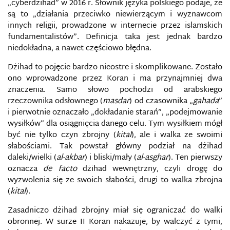
„cyberdżihad” w 2016 r. Słownik języka polskiego podaje, że
są to „działania przeciwko niewierzącym i wyznawcom
innych religii, prowadzone w internecie przez islamskich
fundamentalistów”. Definicja taka jest jednak bardzo
niedokładna, a nawet częściowo błędna.
Dżihad to pojęcie bardzo nieostre i skomplikowane. Zostało
ono wprowadzone przez Koran i ma przynajmniej dwa
znaczenia. Samo słowo pochodzi od arabskiego
rzeczownika odsłownego (
masdar
) od czasownika „
gahada
”
i pierwotnie oznaczało „dokładanie starań”, „podejmowanie
wysiłków” dla osiągnięcia danego celu. Tym wysiłkiem mógł
być nie tylko czyn zbrojny (
kital
), ale i walka ze swoimi
słabościami. Tak powstał główny podział na dżihad
daleki/wielki (
al-akbar
) i bliski/mały (
al-asghar
). Ten pierwszy
oznacza
de facto
dżihad wewnętrzny, czyli drogę do
wyzwolenia się ze swoich słabości, drugi to walka zbrojna
(
kital
).
Zasadniczo dżihad zbrojny miał się ograniczać do walki
obronnej. W surze II Koran nakazuje, by walczyć z tymi,