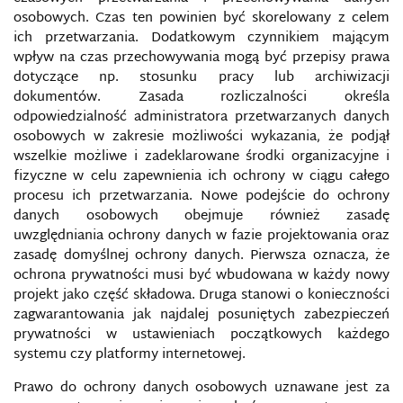
osobowych. Czas ten powinien być skorelowany z celem
ich przetwarzania. Dodatkowym czynnikiem mającym
WALKA ELEKTRONICZNA
wpływ na czas przechowywania mogą być przepisy prawa
dotyczące np. stosunku pracy lub archiwizacji
WALKA INFORMACYJNA
dokumentów. Zasada rozliczalności określa
odpowiedzialność administratora przetwarzanych danych
WALKA RADIOELEKTRONICZNA
osobowych w zakresie możliwości wykazania, że podjął
wszelkie możliwe i zadeklarowane środki organizacyjne i
fizyczne w celu zapewnienia ich ochrony w ciągu całego
WANNACRY
procesu ich przetwarzania. Nowe podejście do ochrony
danych osobowych obejmuje również zasadę
WIRUS KOMPUTEROWY
uwzględniania ochrony danych w fazie projektowania oraz
zasadę domyślnej ochrony danych. Pierwsza oznacza, że
WIRUS STUXNET (ROBAK STUXNET)
ochrona prywatności musi być wbudowana w każdy nowy
projekt jako część składowa. Druga stanowi o konieczności
WOJNA BUNTOWNICZA („MIATIEŻNYJA WOJNA”)
zagwarantowania jak najdalej posuniętych zabezpieczeń
prywatności w ustawieniach początkowych każdego
systemu czy platformy internetowej.
WOJNA CZWARTEJ GENERACJI/KONCEPCJE WOJNY
NOWEJ GENERACJI
Prawo do ochrony danych osobowych uznawane jest za