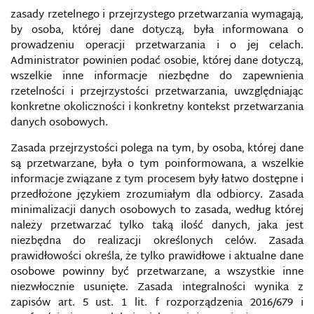
SZTUCZNA INTELIGENCJA
zasady rzetelnego i przejrzystego przetwarzania wymagają,
by osoba, której dane dotyczą, była informowana o
ŚRODOWISKO CYBERBEZPIECZEŃSTWA
prowadzeniu operacji przetwarzania i o jej celach.
Administrator powinien podać osobie, której dane dotyczą,
ŚRODOWISKO INFORMACYJNE
wszelkie inne informacje niezbędne do zapewnienia
rzetelności i przejrzystości przetwarzania, uwzględniając
ŚWIADOMOŚĆ INFORMACYJNA
konkretne okoliczności i konkretny kontekst przetwarzania
danych osobowych.
ŚWIATOWA KOMISJA DS. STABILNOŚCI
Zasada przejrzystości polega na tym, by osoba, której dane
CYBERPRZESTRZENI
są przetwarzane, była o tym poinformowana, a wszelkie
informacje związane z tym procesem były łatwo dostępne i
TECHNOLOGIE INFORMACYJNO-KOMUNIKACYJNE
przedłożone językiem zrozumiałym dla odbiorcy. Zasada
minimalizacji danych osobowych to zasada, według której
TECHNOLOGIE MANIPULACJI POLITYCZNYCH W
należy przetwarzać tylko taką ilość danych, jaka jest
SIECIACH SPOŁECZNOŚCIOWYCH
niezbędna do realizacji określonych celów. Zasada
prawidłowości określa, że tylko prawidłowe i aktualne dane
TECHNOLOGIE MONITORINGOWE
osobowe powinny być przetwarzane, a wszystkie inne
niezwłocznie usunięte. Zasada integralności wynika z
TEORIA WOJEN INFORMACYJNYCH
zapisów art. 5 ust. 1 lit. f rozporządzenia 2016/679 i