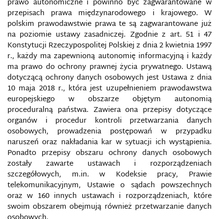
prawo autonomiczne i powinno być zagwarantowane w
WOJNA HYBRYDOWA
przepisach prawa międzynarodowego i krajowego. W
polskim prawodawstwie prawa te są zagwarantowane już
WOJNA INFORMACYJNA
na poziomie ustawy zasadniczej. Zgodnie z art. 51 i 47
Konstytucji Rzeczypospolitej Polskiej z dnia 2 kwietnia 1997
WOJNA INFORMACYJNA W INTERNECIE
r., każdy ma zapewnioną autonomię informacyjną i każdy
ma prawo do ochrony prawnej życia prywatnego. Ustawą
dotyczącą ochrony danych osobowych jest Ustawa z dnia
WOJNA KOSMICZNA
10 maja 2018 r
., która jest uzupełnieniem prawodawstwa
europejskiego w obszarze objętym autonomią
WOJNA NIELINIOWA
proceduralną państwa. Zawiera ona przepisy dotyczące
organów i procedur kontroli przetwarzania danych
WOJNA PSYCHOLOGICZNA
osobowych, prowadzenia postępowań w przypadku
naruszeń oraz nakładania kar w sytuacji ich wystąpienia.
WOJNA ROZPROSZONA, ALBO TEORIA ROZŁOŻONEJ
Ponadto przepisy obszaru ochrony danych osobowych
WOJNY
zostały zawarte ustawach i rozporządzeniach
szczegółowych, m.in. w Kodeksie pracy, Prawie
WOJNA SIECIOCENTRYCZNA
telekomunikacyjnym, Ustawie o sądach powszechnych
oraz w 160 innych ustawach i rozporządzeniach, które
swoim obszarem obejmują również przetwarzanie danych
WOJNA ŚWIADOMOŚCIOWA
osobowych.