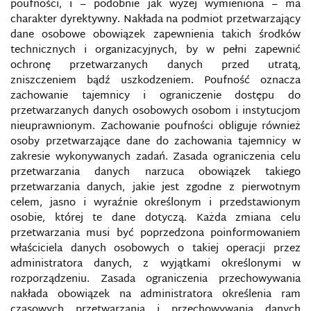
poufności, i – podobnie jak wyżej wymieniona – ma
charakter dyrektywny. Nakłada na podmiot przetwarzający
TERRORYZM INFORMACYJNY
dane osobowe obowiązek zapewnienia takich środków
technicznych i organizacyjnych, by w pełni zapewnić
TERRORYZM MEDIALNY
ochronę przetwarzanych danych przed utratą,
zniszczeniem bądź uszkodzeniem. Poufność oznacza
TERRORYZM W MEDIACH SPOŁECZNOŚCIOWYCH
zachowanie tajemnicy i ograniczenie dostępu do
przetwarzanych danych osobowych osobom i instytucjom
TROLLING (TROLLOWANIE)
nieuprawnionym. Zachowanie poufności obliguje również
osoby przetwarzające dane do zachowania tajemnicy w
zakresie wykonywanych zadań. Zasada ograniczenia celu
TWITTER
przetwarzania danych narzuca obowiązek takiego
przetwarzania danych, jakie jest zgodne z pierwotnym
UCZESTNICY WALKI INFORMACYJNEJ
celem, jasno i wyraźnie określonym i przedstawionym
osobie, której te dane dotyczą. Każda zmiana celu
USSTRATCOM
przetwarzania musi być poprzedzona poinformowaniem
właściciela danych osobowych o takiej operacji przez
administratora danych, z wyjątkami określonymi w
USTAWA O KRAJOWYM SYSTEMIE
CYBERBEZPIECZEŃSTWA
rozporządzeniu. Zasada ograniczenia przechowywania
nakłada obowiązek na administratora określenia ram
VOICE OF AMERICA
czasowych przetwarzania i przechowywania danych