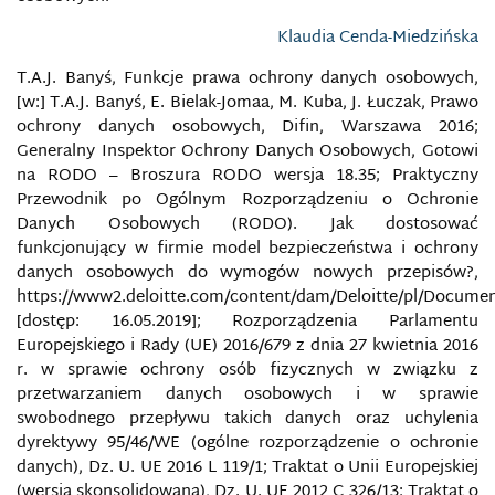
WOJNA WIRTUALNA
Klaudia Cenda-Miedzińska
T.A.J. Banyś, Funkcje prawa ochrony danych osobowych,
WOJSKA KOSMICZNE
[w:] T.A.J. Banyś, E. Bielak-Jomaa, M. Kuba, J. Łuczak, Prawo
ochrony danych osobowych, Difin, Warszawa 2016;
WOJSKOWA DEZINFORMACJA
Generalny Inspektor Ochrony Danych Osobowych, Gotowi
na RODO – Broszura RODO wersja 18.35; Praktyczny
WOJSKOWA INFORMACJA GEOGRAFICZNA
Przewodnik po Ogólnym Rozporządzeniu o Ochronie
Danych Osobowych (RODO). Jak dostosować
funkcjonujący w firmie model bezpieczeństwa i ochrony
WSPÓLNOTA WYWIADOWCZA USA
danych osobowych do wymogów nowych przepisów?,
https://www2.deloitte.com/content/dam/Deloitte/pl/Docu
WYKLUCZENIE CYFROWE
[dostęp: 16.05.2019]; Rozporządzenia Parlamentu
Europejskiego i Rady (UE) 2016/679 z dnia 27 kwietnia 2016
WYKORZYSTANIE HISTORII RF W WOJNIE
r. w sprawie ochrony osób fizycznych w związku z
INFORMACYJNEJ
przetwarzaniem danych osobowych i w sprawie
swobodnego przepływu takich danych oraz uchylenia
WYMIARY KONFRONTACJI INFORMACYJNEJ
dyrektywy 95/46/WE (ogólne rozporządzenie o ochronie
danych), Dz. U. UE 2016 L 119/1; Traktat o Unii Europejskiej
WYWIAD
(wersja skonsolidowana), Dz. U. UE 2012 C 326/13; Traktat o