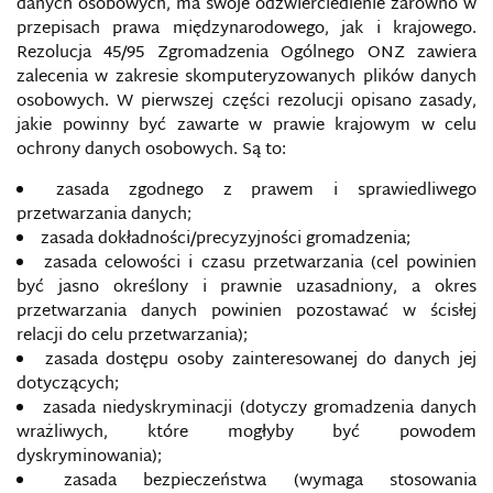
danych osobowych, ma swoje odzwierciedlenie zarówno w
PRZESTĘPSTWA PRZECIWKO OCHRONIE
przepisach prawa międzynarodowego, jak i krajowego.
INFORMACJI
Rezolucja 45/95 Zgromadzenia Ogólnego ONZ
zawiera
zalecenia w zakresie skomputeryzowanych plików danych
PRZESTĘPSTWA PRZECIWKO SYSTEMOM
osobowych. W pierwszej części rezolucji opisano zasady,
INFORMATYCZNYM
jakie powinny być zawarte w prawie krajowym w celu
ochrony danych osobowych. Są to:
PRZESTĘPSTWA PRZECIWKO WIARYGODNOŚCI
DOKUMENTÓW
zasada zgodnego z prawem i sprawiedliwego
przetwarzania danych;
PRZESTRZEŃ BEZPIECZEŃSTWA INFORMACJI
zasada dokładności/precyzyjności gromadzenia;
UKRAINY
zasada celowości i czasu przetwarzania (cel powinien
być jasno określony i prawnie uzasadniony, a okres
PRZESTRZEŃ INFORMACYJNA
przetwarzania danych powinien pozostawać w ścisłej
relacji do celu przetwarzania);
zasada dostępu osoby zainteresowanej do danych jej
PRZESTRZEŃ MEDIALNA
dotyczących;
zasada niedyskryminacji (dotyczy gromadzenia danych
RADIO WOLNA EUROPA I RADIO SWOBODA
wrażliwych, które mogłyby być powodem
dyskryminowania);
RANSOMWARE
zasada bezpieczeństwa (wymaga stosowania