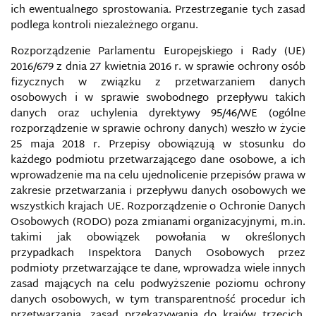
PROWADZENIA WOJEN INFORMACYJNYCH WE
ich ewentualnego sprostowania. Przestrzeganie tych zasad
WSPÓŁCZESNYM ŚWIECIE
podlega kontroli niezależnego organu.
Rozporządzenie Parlamentu Europejskiego i Rady (UE)
SIECIOCENTRYCZNE BEZPIECZEŃSTWO
2016/679 z dnia 27 kwietnia 2016 r. w sprawie ochrony osób
fizycznych w związku z przetwarzaniem danych
SIECIOCENTRYCZNE SYSTEMY ZARZĄDZANIA
osobowych i w sprawie swobodnego przepływu takich
WALKĄ C4ISR
danych oraz uchylenia dyrektywy 95/46/WE
(ogólne
rozporządzenie w sprawie ochrony danych) weszło w życie
SŁUŻBY SPECJALNE
25 maja 2018 r. Przepisy obowiązują w stosunku do
każdego podmiotu przetwarzającego dane osobowe, a ich
SOCIAL MEDIA INTELLIGENCE (SOCMINT)
wprowadzenie ma na celu ujednolicenie przepisów prawa w
zakresie przetwarzania i przepływu danych osobowych we
SPIN DOKTORING
wszystkich krajach UE. Rozporządzenie o Ochronie Danych
Osobowych (RODO) poza zmianami organizacyjnymi, m.in.
takimi jak obowiązek powołania w określonych
SPIRALA MILCZENIA
przypadkach Inspektora Danych Osobowych przez
podmioty przetwarzające te dane, wprowadza wiele innych
SPOŁECZEŃSTWO INFORMACYJNE
zasad mających na celu podwyższenie poziomu ochrony
danych osobowych, w tym transparentność procedur ich
SPOŁECZNE KOMPETENCJE MEDIALNO-
przetwarzania, zasad przekazywania do krajów trzecich,