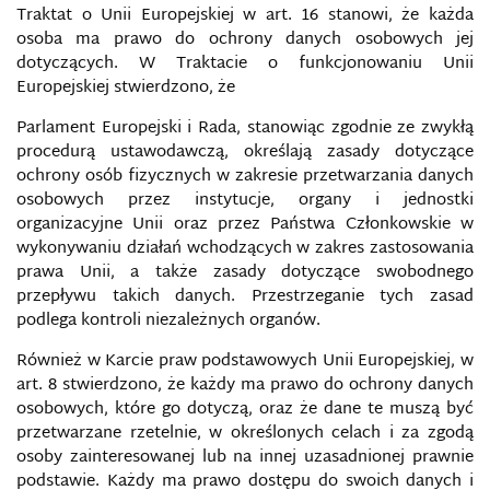
Traktat o Unii Europejskiej w art. 16 stanowi, że każda
ROZPOZNANIE SATELITARNE
osoba ma prawo do ochrony danych osobowych jej
dotyczących. W Traktacie o funkcjonowaniu Unii
Europejskiej stwierdzono, że
ROZPOZNANIE WOJSKOWE
Parlament Europejski i Rada, stanowiąc zgodnie ze zwykłą
RT (POCZĄTKOWO RUSSIA TODAY)
procedurą ustawodawczą, określają zasady dotyczące
ochrony osób fizycznych w zakresie przetwarzania danych
RUSSKIJ MIR JAKO TECHNOLOGIA PENETRACJI
osobowych przez instytucje, organy i jednostki
PAŃSTWA
organizacyjne Unii oraz przez Państwa Członkowskie w
wykonywaniu działań wchodzących w zakres zastosowania
RYNEK MEDIALNY
prawa Unii, a także zasady dotyczące swobodnego
przepływu takich danych. Przestrzeganie tych zasad
podlega kontroli niezależnych organów.
RYZYKO INFORMACYJNE
Również w Karcie praw podstawowych Unii Europejskiej, w
SABOTAŻ KOMPUTEROWY
art. 8 stwierdzono, że każdy ma prawo do ochrony danych
osobowych, które go dotyczą, oraz że dane te muszą być
przetwarzane rzetelnie, w określonych celach i za zgodą
SEKSTING
osoby zainteresowanej lub na innej uzasadnionej prawnie
podstawie. Każdy ma prawo dostępu do swoich danych i
SIECI SPOŁECZNOŚCIOWE JAKO NOWE NARZĘDZIA