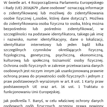
POLITYKA BEZPIECZEŃSTWA UE
W świetle art. 4 Rozporządzenia Parlamentu Europejskiego
i Rady (UE) 2016/679 „dane osobowe” oznaczają informacje
POLITYKA INFORMACYJNA
o zidentyfikowanej lub możliwej do zidentyfikowania
osobie fizycznej („osobie, której dane dotyczą”). Możliwa
do zidentyfikowania osoba fizyczna to osoba, którą można
POPRAWNOŚĆ POLITYCZNA
bezpośrednio lub pośrednio zidentyfikować, w
szczególności na podstawie identyfikatora, takiego jak imię
POSTPRAWDA
i nazwisko, numer identyfikacyjny, dane o lokalizacji,
identyfikator internetowy lub jeden bądź kilka
POTENCJAŁ SIŁY PAŃSTWA
szczególnych czynników określających fizyczną,
fizjologiczną, genetyczną, psychiczną, ekonomiczną,
PRAWNA OCHRONA DZIENNIKARSKICH ŹRÓDEŁ
kulturową lub społeczną tożsamość osoby fizycznej.
INFORMACJI
Ochrona osób fizycznych w zakresie przetwarzania danych
osobowych jest niczym innym jak usankcjonowaną prawnie
PRAWNE ASPEKTY ZWALCZANIA
ochroną prawa do prywatności osób fizycznych i jednym z
CYBERPRZESTĘPCZOŚCI W POLSCE
praw podstawowych wyrażonym w art. 8 ust. 1 Karty praw
podstawowych UE oraz art. 16 ust. 1 Traktatu o
PRAWNE PODSTAWY FUNKCJONOWANIA MEDIÓW
funkcjonowaniu Unii Europejskiej.
W POLSCE I W UE
Jak podkreśla T. Banyś, w celu właściwej ochrony danych
PRAWO DO INFORMACJI
osobowych osób fizycznych, przepisy prawa powinny