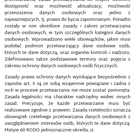
INFORMACYJNE W KONTEKŚCIE BEZPIECZEŃSTWA
W CYBERPRZESTRZENI
dostępność oraz możliwość aktualizacji, możliwość
przenoszenia danych osobowych oraz jedno z
najważniejszych, tj. prawo do bycia zapomnianym. Ponadto
STARE I NOWE MEDIA
zostały w nim określone zasady i zakres przetwarzania
danych osobowych, w tym szczególnych kategorii danych
STOPFAKE POLSKA – WALKA Z NIEPRAWDZIWĄ
osobowych. Wprowadzono wiele obowiązków, jakim musi
INFORMACJĄ
podołać podmiot przetwarzający dane osobowe osób,
których te dane dotyczą, oraz organów kontroli i nadzoru.
STRATEGIA CYBERBEZPIECZEŃSTWA USA
Zdefiniowano także podstawowe terminy oraz pojęcia z
zakresu ochrony danych osobowych osób fizycznych.
SWATTING
Zasady prawa ochrony danych wynikające bezpośrednio z
zapisów art. 5 są ze sobą wzajemnie powiązane i żadna z
SYSTEM INFORMACYJNY
nich w procesie przetwarzania nie może zostać pominięta.
Zasada legalności ma charakter nadrzędny wobec innych
SYSTEM OŚWIATY PUBLICZNEJ A BEZPIECZEŃSTWO
zasad. Precyzuje, że każde przetwarzanie musi być
INFORMACYJNE
realizowane zgodnie z prawem. Zasada rzetelności oznacza
obowiązek rzetelnego przetwarzania danych osobowych z
SYSTEM ZAUFANIA SPOŁECZNEGO
uwzględnieniem interesów osób, których te dane dotyczą.
Motyw 60 RODO jednoznacznie określa, iż