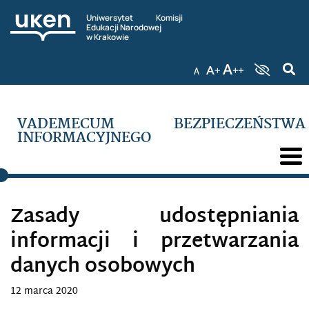
ORGANY WŁAŚCIWE DO SPRAW
Uniwersytet Komisji
CYBERBEZPIECZEŃSTWA
Edukacji Narodowej
w Krakowie
PATOGENY INFORMACYJNE
PEDAGOGIZACJA MEDIALNA RODZINY W
SPOŁECZEŃSTWIE INFORMACYJNYM
VADEMECUM BEZPIECZEŃSTWA
INFORMACYJNEGO
PHISHING
PIĄTA KOLUMNA W DOBIE INTERNETU
PODMORSKIE SIECI TELEKOMUNIKACYJNE
Zasady udostępniania
informacji i przetwarzania
PODSŁUCH
danych osobowych
POLITYKA BEZPIECZEŃSTWA INFORMACJI
12 marca 2020