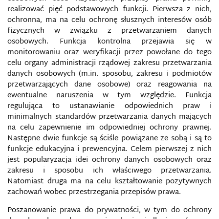
realizować pięć podstawowych funkcji. Pierwsza z nich,
ochronna, ma na celu ochronę słusznych interesów osób
PROCESY INFORMACYJNE
fizycznych w związku z przetwarzaniem danych
osobowych. Funkcja kontrolna przejawia się w
PROFILAKTYKA BEZPIECZEŃSTWA
monitorowaniu oraz weryfikacji przez powołane do tego
INFORMACYJNEGO
celu organy administracji rządowej zakresu przetwarzania
danych osobowych (m.in. sposobu, zakresu i podmiotów
PROGRAMY MASOWEJ INWIGILACJI
przetwarzających dane osobowe) oraz reagowania na
ewentualne naruszenia w tym względzie. Funkcja
PROPAGANDA IDEOLOGICZNA
regulująca to ustanawianie odpowiednich praw i
minimalnych standardów przetwarzania danych mających
PROPAGANDA PAŃSTWOWA
na celu zapewnienie im odpowiedniej ochrony prawnej.
Następne dwie funkcje są ściśle powiązane ze sobą i są to
funkcje edukacyjna i prewencyjna. Celem pierwszej z nich
PRZECIĄŻENIE INFORMACYJNE
jest popularyzacja idei ochrony danych osobowych oraz
zakresu i sposobu ich właściwego przetwarzania.
PRZECIWDZIAŁANIE DEZINFORMACJI I
Natomiast druga ma na celu kształtowanie pozytywnych
PROPAGANDZIE
zachowań wobec przestrzegania przepisów prawa.
PRZESTĘPCZOŚĆ KOMPUTEROWA
Poszanowanie prawa do prywatności, w tym do ochrony