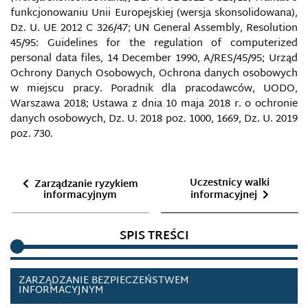
funkcjonowaniu Unii Europejskiej (wersja skonsolidowana),
Dz. U. UE 2012 C 326/47; UN General Assembly, Resolution
WYWIAD GEOPRZESTRZENNY
45/95: Guidelines for the regulation of computerized
personal data files, 14 December 1990, A/RES/45/95; Urząd
ZABEZPIECZENIE GEOGRAFICZNE W SIŁACH
Ochrony Danych Osobowych, Ochrona danych osobowych
ZBROJNYCH RZECZYPOSPOLITEJ POLSKIEJ
w miejscu pracy. Poradnik dla pracodawców, UODO,
Warszawa 2018; Ustawa z dnia 10 maja 2018 r. o ochronie
ZABURZENIE INFORMACJI
danych osobowych, Dz. U. 2018 poz. 1000, 1669, Dz. U. 2019
poz. 730.
ZACHOWANIA INFORMACYJNE
ZAGROŻENIA HYBRYDOWE
Uczestnicy walki
Zarządzanie ryzykiem
informacyjnym
informacyjnej
ZAGROŻENIA TECHNOLOGICZNE
SPIS TREŚCI
ZAKŁÓCENIA INFORMACYJNE
ZARZĄDZANIE BEZPIECZEŃSTWEM
INFORMACYJNYM