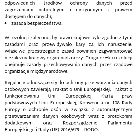
odpowiednich środków ochrony danych przed
ROLA INFORMACJI MASS MEDIALNEJ W WOJNACH
zagrożeniami naturalnymi i niezgodnym z prawem
HYBRYDOWYCH
dostępem do danych);
zasada bezpieczeństwa.
ROLA TECHNOLOGII INFORMACYJNO-
TELEKOMUNIKACYJNYCH W DZIAŁANIACH
W rezolucji zalecono, by prawo krajowe było zgodne z tymi
PSYCHOLOGICZNYCH
zasadami oraz przewidywało kary za ich naruszenie.
Właściwe przestrzeganie zasad powinien zagwarantować
ROSYJSKA FABRYKA TROLLI Z PETERSBURGA
niezależny krajowy organ nadzorczy. Druga części rezolucji
obejmuje zasady przechowywania danych przez rządowe
ROSYJSKA MASS MEDIALNA MANIPULACJA
organizacje międzynarodowe.
INFORMACJĄ W WOJNIE HYBRYDOWEJ PRZECIWKO
UKRAINIE
Regulacje odnoszące się do ochrony przetwarzania danych
osobowych zawierają Traktat o Unii Europejskiej, Traktat o
ROSYJSKA USTAWA O ZAGRANICZNYCH
funkcjonowaniu Unii Europejskiej, Karta praw
AGENTACH/AGENTACH WPŁYWU
podstawowych Unii Europejskiej,
Konwencja nr 108 Rady
Europy o ochronie osób w związku z automatycznym
ROSYJSKIE WOJSKA DO OPERACJI
INFORMACYJNYCH
przetwarzaniem danych osobowych wraz z protokołem
dodatkowym oraz Rozporządzenie Parlamentu
Europejskiego i Rady (UE) 2016/679 – RODO.
ROZPOZNANIE GEOPRZESTRZENNE