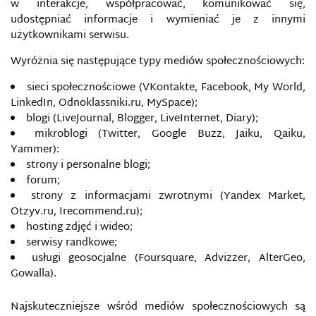
w interakcje, współpracować, komunikować się,
DRONY ROZPOZNAWCZE
udostępniać informacje i wymieniać je z innymi
użytkownikami serwisu.
E-BEZPIECZEŃSTWO
Wyróżnia się następujące typy mediów społecznościowych:
E-DŻIHAD
sieci społecznościowe (VKontakte, Facebook, My World,
LinkedIn, Odnoklassniki.ru, MySpace);
ECHO CHAMBER
blogi (LiveJournal, Blogger, LiveInternet, Diary);
mikroblogi (Twitter, Google Buzz, Jaiku, Qaiku,
EDUKACJA DLA BEZPIECZEŃSTWA W SIECI
Yammer):
strony i personalne blogi;
forum;
EDUKACJA I KULTURA JAKO ŚRODKI WOJNY
INFORMACYJNEJ FR
strony z informacjami zwrotnymi (Yandex Market,
Otzyv.ru, Irecommend.ru);
EKOLOGIA INFORMACJI
hosting zdjęć i wideo;
serwisy randkowe;
usługi geosocjalne (Foursquare, Advizzer, AlterGeo,
ELFY PRZECIWKO ROSYJSKIM INTERNETOWYM
TROLLOM
Gowalla).
Najskuteczniejsze wśród mediów społecznościowych są
EUROPEJSKA AGENCJA BEZPIECZEŃSTWA SIECI I