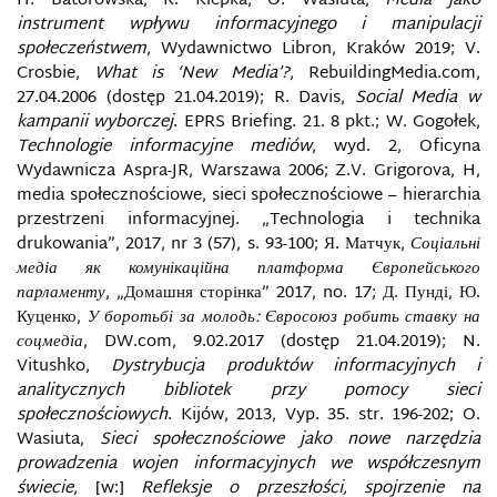
H. Batorowska, R. Klepka, O. Wasiuta,
Media jako
KOMPETENCJE INFORMACYJNE
instrument wpływu informacyjnego i manipulacji
społeczeństwem
, Wydawnictwo Libron, Kraków 2019; V.
KOMUNIKACJA SIECIOWA
Crosbie,
What is
‘New Media’?
, RebuildingMedia.com,
27.04.2006 (dostęp 21.04.2019); R. Davis,
Social Media w
KOMUNIKACJA STRATEGICZNA
kampanii wyborczej
. EPRS Briefing. 21. 8 pkt.; W. Gogołek,
Technologie informacyjne mediów
, wyd. 2, Oficyna
KONCEPCJA SMART POWER
Wydawnicza Aspra-JR, Warszawa 2006; Z.V. Grigorova, H,
media społecznościowe, sieci społecznościowe – hierarchia
przestrzeni informacyjnej. „Technologia i technika
KONCEPCJA WAY OF WARFARE
drukowania”, 2017, nr 3 (57), s. 93-100; Я. Матчук,
Соціальні
медіа як комунікаційна платформа Європейського
KONTRWYWIAD
парламенту
, „Домашня сторінка” 2017, no. 17; Д. Пунді, Ю.
Куценко,
У боротьбі за молодь: Євросоюз робить ставку на
KRAJOWY SYSTEM CYBERBEZPIECZEŃSTWA
соцмедіа
, DW.com, 9.02.2017 (dostęp 21.04.2019); N.
Vitushko,
Dystrybucja produktów informacyjnych i
KRYMINALISTYKA MEDIÓW CYFROWYCH
analitycznych bibliotek przy pomocy sieci
społecznościowych
. Kijów, 2013, Vyp. 35. str. 196-202; O.
Wasiuta,
Sieci społecznościowe jako nowe narzędzia
KULTURA BEZPIECZEŃSTWA INFORMACYJNEGO
prowadzenia wojen informacyjnych we współczesnym
świecie
, [w:]
Refleksje o przeszłości, spojrzenie na