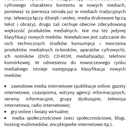
cyfrowego charakteru kontentu w nowych mediach,
INFORMACYJNY WYMIAR MIĘKKIEJ SIŁY, MIĘKKA
ponieważ ta pierwsza istniała już w mediach tradycyjnych
SIŁA
(np. telewizja łączy dźwięk i wideo, media drukowane łączą
tekst i obrazy), druga zaś cechuje obecnie zdecydowaną
INFORMACYJNY OMBUDSMAN
większość produktów medialnych. Nie ma też jedynej
klasyfikacji nowych mediów. Niewłaściwe jest zaliczanie do
INFOSFERA
nich technicznych środków konsumpcji i tworzenia
produktów medialnych (e-booków, aparatów cyfrowych),
ich nośników (DVD, CD-ROM, mediafasady), telefonii
INFRASTRUKTURA INFORMACYJNA
komórkowej. W odniesieniu do nowoczesnego rynku
medialnego istnieje następująca klasyfikacja nowych
INSTAGRAM
mediów:
INTEGRITY INITIATIVE
zawodowe media internetowe (publikacje online: gazety
internetowe, czasopisma, witryny agencji informacyjnych,
serwisy informacyjne, grupy dyskusyjne, telewizja
INTERNET I LOGIKA TEORII SPISKOWYCH
internetowa, radio internetowe);
gry online i światy wirtualne;
INŻYNIERIA SPOŁECZNA
media społecznościowe (sieci społecznościowe, blogi,
hosting multimediów, encyklopedie internetowe itp.).
ISACA