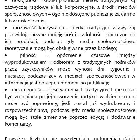
dostępność – środki produkcji mediów tradycyjnych są
GLOBALIZACJA INFORMACYJNA
zazwyczaj rządowe i/ lub korporacyjne, a środki mediów
społecznościowych – ogólnie dostępne publicznie za darmo
HAKER
lub w niskiej cenie;
możliwość korzystania – media tradycyjne zazwyczaj
HAKTYWIZM
przewidują pewne umiejętności i zdolności konieczne do
ich produkcji, podczas gdy media społecznościowe
HARD POWER
teoretycznie mogą być obsługiwane przez każdego;
pilność – opóźnienie czasowe między
wyprodukowaniem i odbiorem z tradycyjnych nośników
HEJT
przez użytkowników może wynosić dni, tygodnie i
miesiące, podczas gdy w mediach społecznościowych w
HONEYPOT
informacja jest dostępna moment po publikacji;
niezmienność – treść w mediach tradycyjnych nie może
INFORMACJA
być zmieniana po jej utworzeniu (artykuł w dzienniku nie
może być poprawiony, jeśli został już wydrukowany i
INFORMACYJNA REWOLUCJA W SPRAWACH
rozpowszechniany), podczas gdy media społecznościowe
WOJSKOWYCH
mogą być stale zmieniane poprzez edycję i dodawanie
komentarzy.
INFORMACYJNE OPERACJE SPECJALNE KREMLA
PRZECIWKO UKRAINIE
Powyższe kryteria nie uwzględniają multimedialności i