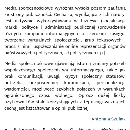
Media społecznościowe wyróżnia wysoki poziom zaufania
ISLAMSKI GLOBALNY FRONT MEDIALNY (GIMF)
ze strony publiczności. Cecha ta, wynikająca z ich natury,
jest aktywnie wykorzystywana w biznesie (socjalizacja
marki), polityce i administracji publicznej (prowadzenie
IZRAELSKA KRAJOWA DYREKCJA CYBERNETYCZNA
różnych kampanii informacyjnych o szerokim zasięgu,
tworzenie wirtualnych społeczności, grup fokusowych i
IWAR
praca z nimi, uspołecznianie online reprezentacji organów
państwowych i politycznych, sił politycznych itp.).
IWAR
Media społecznościowe ujawniają istotną zmianę potrzeb
współczesnego społeczeństwa informacyjnego, takie jak
KAMPANIE MEDIALNE NA RZECZ BEZPIECZEŃSTWA
brak komunikacji, uwagi, kryzys społeczny statusów,
potrzeba bezpośredniej komunikacji, personalizacja
KANAŁ NA YOUTUBIE
wiadomości, możliwość szybkich połączeń w warunkach
ograniczonego czasu wolnego. Oprócz dużej liczby
KASPERSKY LAB, LABORATORIA KASPERSKIEGO
użytkowników stale korzystających z tej usługi ważną ich
cechą jest kształtowanie opinii publicznej.
KOMPETENCJE CYFROWE
Antonina Szuliak