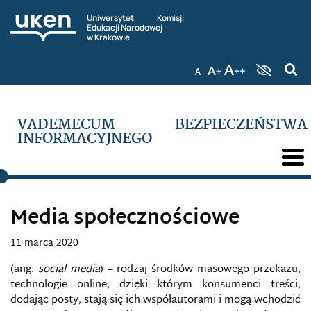
DEMOKRACJA INFORMACYJNA
Uniwersytet Komisji
Edukacji Narodowej
w Krakowie
DEZINFORMACJA RADIOELEKTRONICZNA
DOKTRYNA BEZPIECZEŃSTWA INFORMACYJNEGO
DOKTRYNA CYBERBEZPIECZEŃSTWA
VADEMECUM BEZPIECZEŃSTWA
RZECZYPOSPOLITEJ POLSKIEJ
INFORMACYJNEGO
DOUBLESWITCH
DOWÓDZTWO OPERACJI CYBERNETYCZNYCH
STANÓW ZJEDNOCZONYCH
Media społecznościowe
DOWÓDZTWO PRZESTRZENI CYBERNETYCZNEJ I
11 marca 2020
INFORMACYJNEJ NIEMIEC
(ang.
social media
) – rodzaj środków masowego przekazu,
DOXING
technologie online, dzięki którym konsumenci treści,
dodając posty, stają się ich współautorami i mogą wchodzić