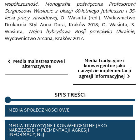
KULTURA INFORMACYJNA
współczesność. Monografia poświęcona Profesorowi
Sergiuszowi Wasiucie z okazji 60-letniego Jubileuszu i 35-
LUKA WIEDZY
lecia pracy zawodowej
, O. Wasiuta (red.), Wydawnictwo
Drukarnia Styl Anna Dura, Kraków 2018; O. Wasiuta, S.
Wasiuta,
Wojna hybrydowa Rosji przeciwko Ukrainie
,
MANIPULACJA HISTORIĄ
Wydawnictwo Arcana, Kraków 2017.
MANIPULACJA INFORMACJĄ
Media tradycyjne i
Media mainstreamowe i
MANIPULACJA MEDIALNA
konwergentne jako
alternatywne
narzędzie implementacji
agresji informacyjnej
MEDIA BIAS
SPIS TREŚCI
MEDIA MAINSTREAMOWE I ALTERNATYWNE
MEDIA SPOŁECZNOŚCIOWE
MEDIA TRADYCYJNE I KONWERGENTNE JAKO
NARZĘDZIE IMPLEMENTACJI AGRESJI
INFORMACYJNEJ