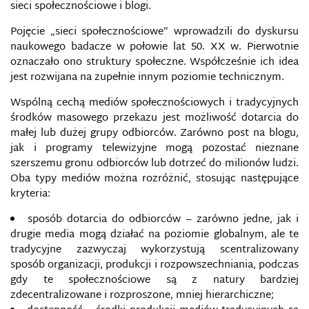
INFORMACJI
sieci społecznościowe i blogi.
Pojęcie „sieci społecznościowe” wprowadzili do dyskursu
EUVSDISINFO
naukowego badacze w połowie lat 50. XX w. Pierwotnie
oznaczało ono struktury społeczne. Współcześnie ich idea
FACEBOOK
jest rozwijana na zupełnie innym poziomie technicznym.
Wspólną cechą mediów społecznościowych i tradycyjnych
FAKE NEWS
środków masowego przekazu jest możliwość dotarcia do
małej lub dużej grupy odbiorców. Zarówno post na blogu,
FAKEAPP
jak i programy telewizyjne mogą pozostać nieznane
szerszemu gronu odbiorców lub dotrzeć do milionów ludzi.
FILTER BUBBLE
Oba typy mediów można rozróżnić, stosując następujące
kryteria:
FRAMING
sposób dotarcia do odbiorców – zarówno jedne, jak i
drugie media mogą działać na poziomie globalnym, ale te
GATEKEEPING
tradycyjne zazwyczaj wykorzystują scentralizowany
sposób organizacji, produkcji i rozpowszechniania, podczas
GEOPOLITYKA INFORMACYJNA
gdy te społecznościowe są z natury bardziej
zdecentralizowane i rozproszone, mniej hierarchiczne;