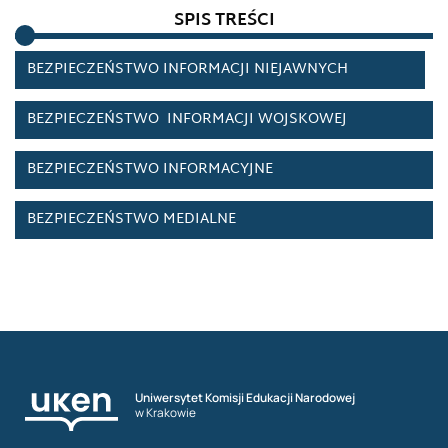
SPIS TREŚCI
BEZPIECZEŃSTWO DANYCH OSOBOWYCH
BEZPIECZEŃSTWO INFORMACJI NIEJAWNYCH
BEZPIECZEŃSTWO INFORMACJI WOJSKOWEJ
BEZPIECZEŃSTWO INFORMACYJNE
BEZPIECZEŃSTWO MEDIALNE
BEZPIECZEŃSTWO
TELEINFORMATYCZNE/TELEINFORMACYJNE
BEZPIECZEŃSTWO W KAMPANIACH WYBORCZYCH
W INTERNECIE
BEZPIECZEŃSTWO W MEDIACH
Uniwersytet Komisji Edukacji Narodowej
SPOŁECZNOŚCIOWYCH
w Krakowie