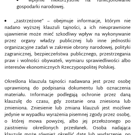
wpłynie niekorzystnie na funkcjonowanie
gospodarki narodowej.
„zastrzeżone” – obejmuje informacje, którym nie
nadano wyższej klauzuli tajności, a ich nieuprawnione
ujawnienie może mieć szkodliwy wpływ na wykonywanie
przez organy władzy publicznej lub inne jednostki
organizacyjne zadań w zakresie obrony narodowej, polityki
zagranicznej, bezpieczeństwa publicznego, przestrzegania
praw i wolności obywateli, wymiaru sprawiedliwości albo
interesów ekonomicznych Rzeczypospolitej Polskiej.
Określona klauzula tajności nadawana jest przez osobę
uprawnioną do podpisania dokumentu lub oznaczenia
materiału. Informacje podlegają ochronie przez daną
klauzulę do czasu, gdy zostanie ona zniesiona lub
zmieniona. Zniesienie lub zmiana klauzuli jest możliwe
jedynie w wypadku wyrażenia pisemnej zgody przez osobę,
o której mowa powyżej, albo jej przełożonego po
zaistnieniu określonych przesłanek. Osoba nadająca
klauzulę może również określić datę lub wydarzenie, po