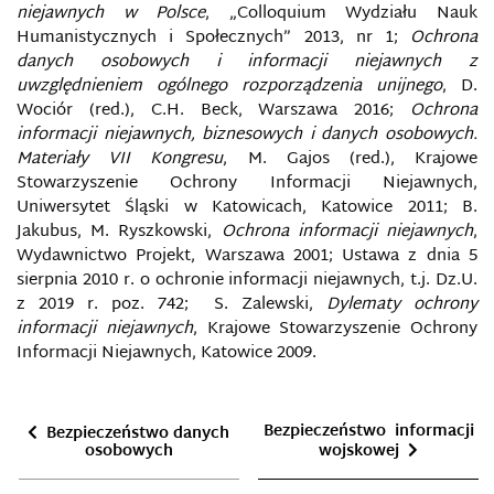
niejawnych w Polsce
, „Colloquium Wydziału Nauk
AGENCJE PRASOWE (INFORMACYJNE)
Humanistycznych i Społecznych” 2013, nr 1;
Ochrona
danych osobowych i informacji niejawnych z
AGRESJA ELEKTRONICZNA
uwzględnieniem ogólnego rozporządzenia unijnego
, D.
Wociór (red.), C.H. Beck, Warszawa 2016;
Ochrona
AI FOUNDATION
informacji niejawnych, biznesowych i danych osobowych.
Materiały VII Kongresu
, M. Gajos (red.), Krajowe
Stowarzyszenie Ochrony Informacji Niejawnych,
AMAQ
Uniwersytet Śląski w Katowicach, Katowice 2011; B.
Jakubus, M. Ryszkowski,
Ochrona informacji niejawnych
,
ANALOGOWE MAPY WOJSKOWE
Wydawnictwo Projekt, Warszawa 2001; Ustawa z dnia 5
sierpnia 2010 r. o ochronie informacji niejawnych, t.j. Dz.U.
AS-SAHAB
z 2019 r. poz. 742; S. Zalewski,
Dylematy ochrony
informacji niejawnych
, Krajowe Stowarzyszenie Ochrony
ATAK INFORMACYJNY
Informacji Niejawnych, Katowice 2009.
AUDYT BEZPIECZEŃSTWA INFORMACJI
Bezpieczeństwo informacji
Bezpieczeństwo danych
osobowych
wojskowej
BARIERY INFORMACYJNE