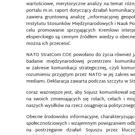
wartościowe, merytoryczne analizy na temat różn
portalu m.in. raport dotyczący działań komunikac
zawiera gruntowną analizę „informacyjnej geopoli
Instytutu Stosunków Międzynarodowych i Nauk Poli
celu promowanie sprzyjających Kremlowi interpr
eksperckiego są cennym źródłem wiedzy o obecnej
można ich przecenić.
NATO StratCom COE powołano do życia również jak
badanie międzynarodowej przestrzeni komunika
w zakresie komunikacji strategicznej, czyli komu
rozumieniu przyjętym przez NATO w jej zakres wc
mediami. Deklaracja zawarta podczas szczytu w Str
coraz ważniejsze jest, aby Sojusz komunikował si
na swoich zmieniających się rolach, celach i mis
naszych wysiłków na rzecz osiągnięcia politycznego
Obecne środowisko informacyjne, charakteryzujące
społecznościowych i wzajemnym powiązaniem odb
na postrzeganie działań Sojuszu przez kluc