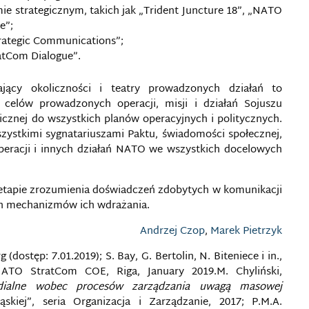
 strategicznym, takich jak „Trident Juncture 18”, „NATO
e”;
ategic Communications”;
ratCom Dialogue”.
jący okoliczności i teatry prowadzonych działań to
 celów prowadzonych operacji, misji i działań Sojuszu
icznej do wszystkich planów operacyjnych i politycznych.
szystkimi sygnatariuszami Paktu, świadomości społecznej,
operacji i innych działań NATO we wszystkich docelowych
a etapie zrozumienia doświadczeń zdobytych w komunikacji
ch mechanizmów ich wdrażania.
Andrzej Czop
,
Marek Pietrzyk
(dostęp: 7.01.2019); S. Bay, G. Bertolin, N. Biteniece i in.,
ATO StratCom COE, Riga, January 2019.M. Chyliński,
dialne wobec procesów zarządzania uwagą masowej
skiej”, seria Organizacja i Zarządzanie, 2017; P.M.A.