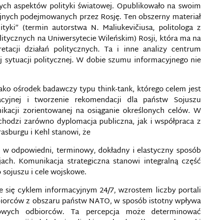
ych aspektów polityki światowej. Opublikowało na swoim
yjnych podejmowanych przez Rosję. Ten obszerny materiał
tyki” (termin autorstwa N. Maliukevičiusa, politologa z
tycznych na Uniwersytecie Wileńskim) Rosji, która ma na
etacji działań politycznych. Ta i inne analizy centrum
 sytuacji politycznej. W dobie szumu informacyjnego nie
o ośrodek badawczy typu think-tank, którego celem jest
cyjnej i tworzenie rekomendacji dla państw Sojuszu
nikacji zorientowanej na osiąganie określonych celów. W
hodzi zarówno dyplomacja publiczna, jak i współpraca z
asburgu i Kehl stanowi, że
ę w odpowiedni, terminowy, dokładny i elastyczny sposób
jach. Komunikacja strategiczna stanowi integralną część
 sojuszu i cele wojskowe.
 się cyklem informacyjnym 24/7, wzrostem liczby portali
iorców z obszaru państw NATO, w sposób istotny wpływa
zowych odbiorców. Ta percepcja może determinować