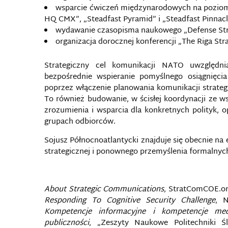
wsparcie ćwiczeń międzynarodowych na poziomie
HQ CMX”, „Steadfast Pyramid” i „Steadfast Pinnacl
wydawanie czasopisma naukowego „Defense Str
organizacja dorocznej konferencji „The Riga St
Strategiczny cel komunikacji NATO uwzględnia
bezpośrednie wspieranie pomyślnego osiągnięcia
poprzez włączenie planowania komunikacji strateg
To również budowanie, w ścisłej koordynacji ze w
zrozumienia i wsparcia dla konkretnych polityk, 
grupach odbiorców.
Sojusz Północnoatlantycki znajduje się obecnie n
strategicznej i ponownego przemyślenia formalny
About Strategic Communications
, StratComCOE.org 
Responding To Cognitive Security Challenge
, N
Kompetencje informacyjne i kompetencje me
publiczności
, „Zeszyty Naukowe Politechniki Ślą