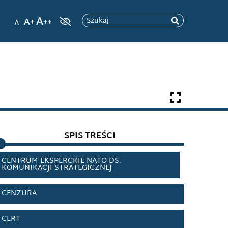
BLOKADA INFORMACYJNA
Szukaj
BOTNET
CAMBRIDGE ANALYTICA
CENTRUM ANALIZ PROPAGANDY I
DEZINFORMACJI
CENTRUM DOSKONALENIA OBRONY PRZED
SPIS TREŚCI
CYBERATAKAMI
CENTRUM EKSPERCKIE NATO DS.
KOMUNIKACJI STRATEGICZNEJ
CENZURA
CERT