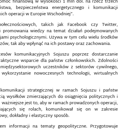
pomoc finansową w wysokości 1 mln dol. na rzecz trzech
stwa, bezpieczeństwa energetycznego i komunikacji
ich operacji w Europie Wschodniej”.
połecznościowych, takich jak Facebook czy Twitter,
 i promowania wiedzy na temat działań podejmowanych
cjami psychologicznymi­. Używa w tym celu wielu środków
zów, tak aby wpłynąć na ich postawy oraz zachowania.
esów komunikacyjnych Sojuszu poprzez dostarczanie
aktyczne wsparcie dla państw członkowskich. Zdolności
międzysektorowych uczestników z sektorów cywilnego,
wykorzystanie nowoczesnych technologii, wirtualnych
komunikacji strategicznej w ramach Sojuszu i państw
cią wysiłków zmierzających do osiągnięcia politycznych i
ważniejsze jest to, aby w ramach prowadzonych operacji,
iających się rolach, komunikował się on w zakresie
wy, dokładny i elastyczny sposób.
em informacji na tematy geopolityczne. Przygotowuje