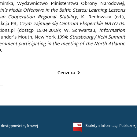
emirska, Wydawnictwo Ministerstwa Obrony Narodowej,
n’s Media Offensive in the Baltic States: Learning Lessons
ean Cooperation Regional Stability
, K. Redłowska (ed.),
akcja PR,
Czym zajmuje się Centrum Eksperckie NATO ds.
ations.pl (dostęp 15.04.2019); W. Schwartau,
Information
hunder’s Mouth, New York 1994;
Strasbourg / Kehl Summit
rnment participating in the meeting of the North Atlantic
9.
Cenzura
Biuletyn Informacji Publicznej
 dostępności cyfrowej