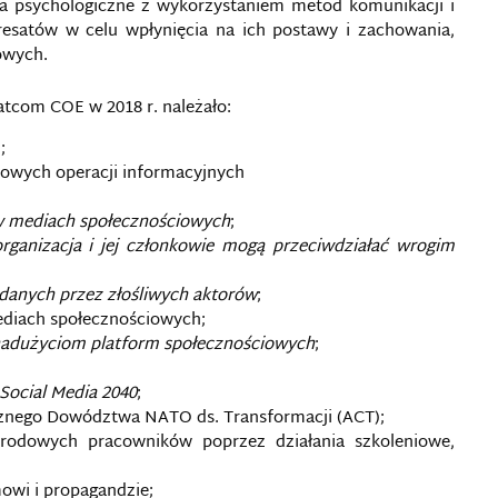
ia psychologiczne z wykorzystaniem metod komunikacji i
esatów w celu wpłynięcia na ich postawy i zachowania,
owych.
tcom COE w 2018 r. należało:
;
owych operacji informacyjnych
 w mediach społecznościowych
;
rganizacja i jej członkowie mogą przeciwdziałać wrogim
danych przez złośliwych aktorów
;
ediach społecznościowych;
 nadużyciom platform społecznościowych
;
Social Media 2040
;
icznego Dowództwa NATO ds. Transformacji (ACT);
arodowych pracowników poprzez działania szkoleniowe,
owi i propagandzie;