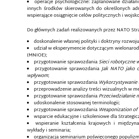
operacje psychologiczne: zaplanowane działan
innych środków skierowanych do określonych adr
wspierające osiągnięcie celów politycznych i wojsk
Do głównych zadań realizowanych przez NATO Stra
doskonalenie własnej polityki i doktryny rozwoju
udział w eksperymencie dotyczącym wielonarod
(MNIOE);
przygotowanie sprawozdania
Sieci robotyczne
przygotowanie sprawozdania
Jak NATO jako o
wpływom
;
przygotowanie sprawozdania
Wykorzystywanie 
przeprowadzenie analizy treści wizualnych w m
przygotowanie sprawozdania
Przeciwdziałanie
udoskonalenie stosowanej terminologii;
przygotowanie sprawozdania
Weaponization of 
wsparcie edukacyjne i szkoleniowe dla Strateg
wspieranie kształcenia krajowych i międzyn
wykłady i seminaria;
organizacja seminarium poświęconego populizm