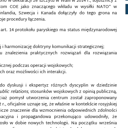
no w deklaracji ze szczytu w Walii w 2014 r., sojusznicy z
tCom COE jako znaczącego wkładu w wysiłki NATO” w
 Finlandia, Szwecja i Kanada dołączyły do tego grona na
woje procedury łączenia.
 art. 14 protokołu paryskiego ma status międzynarodowej
 harmonizację doktryny komunikacji strategicznej;
 znalezienia praktycznych rozwiązań dla rozwiązania
icznej podczas operacji wojskowych;
h oraz możliwości ich interakcji.
dyskusji i ekspertyz różnych dyscyplin w dziedzinie
ublic relations
, stosunków wojskowych z opinią publiczną,
hociaż pomysł utworzenia centrum został zaproponowany
., oficjalnie uznaje się, że właśnie w kontekście rosyjskiej
dnicze znaczenie dla wzmocnienia odpowiednich zdolności
acyjna i propagandowa przekonująco udowodniły, że
rosło w dobie nowych technologii. Na początku września