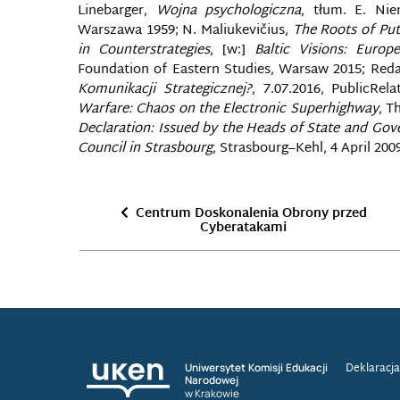
Linebarger,
Wojna psychologiczna
, tłum. E. Ni
Warszawa 1959; N. Maliukevičius,
The Roots of Puti
in Counterstrategies
, [w:]
Baltic Visions: Europ
Foundation of Eastern Studies, Warsaw 2015; Red
Komunikacji Strategicznej?
, 7.07.2016, PublicRel
Warfare: Chaos on the Electronic Superhighway
, T
Declaration: Issued by the Heads of State and Gove
Council in Strasbourg
, Strasbourg–Kehl, 4 April 200
Centrum Doskonalenia Obrony przed
Cyberatakami
Deklaracja
Uniwersytet Komisji Edukacji
Narodowej
w Krakowie