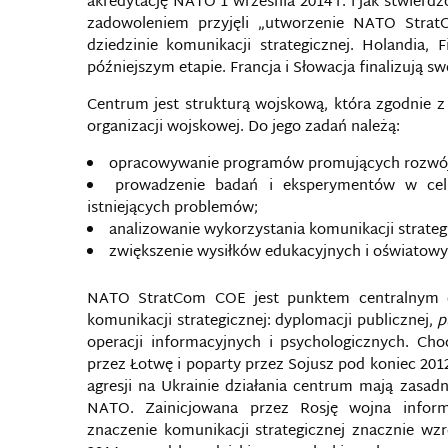
akredytację NATO 1 września 2014 r. i jak stwierdzo
zadowoleniem przyjęli „utworzenie NATO Stra
dziedzinie komunikacji strategicznej. Holandia,
późniejszym etapie. Francja i Słowacja finalizują s
Centrum jest strukturą wojskową, która zgodnie z
organizacji wojskowej. Do jego zadań należą:
opracowywanie programów promujących rozwój i
prowadzenie badań i eksperymentów w celu
istniejących problemów;
analizowanie wykorzystania komunikacji strateg
zwiększenie wysiłków edukacyjnych i oświatowyc
NATO StratCom COE jest punktem centralnym do 
komunikacji strategicznej: dyplomacji publicznej,
p
operacji informacyjnych i psychologicznych. C
przez Łotwę i poparty przez Sojusz pod koniec 2012 r
agresji na Ukrainie działania centrum mają zasa
NATO. Zainicjowana przez Rosję wojna inform
znaczenie komunikacji strategicznej znacznie wz