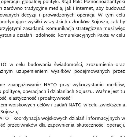
eracji i globalnej polityki. Stąd Pakt Północnoatlantycki
h zarówno tradycyjne media, jak i internet, aby budować
owanych decyzji i prowadzonych operacji. W tym celu
koordynujące wysiłki wszystkich członków Sojuszu, tak by
 przyjętymi zasadami. Komunikacja strategiczna musi więc
taniu działań i zdolności komunikacyjnych Paktu w celu
.
NATO w celu budowania świadomości, zrozumienia oraz
 ważnym uzupełnieniem wysiłków podejmowanych przez
ilne zaangażowanie NATO przy wykorzystaniu mediów,
polityce, operacjach i działaniach Sojuszu. Ważne jest tu
ść, elastyczność i proaktywność;
em wojskowych celów i zadań NATO w celu zwiększenia
Sojuszu;
ATO i koordynacja wojskowych działań informacyjnych w
ć przeciwników dla zapewnienia skuteczności operacji,