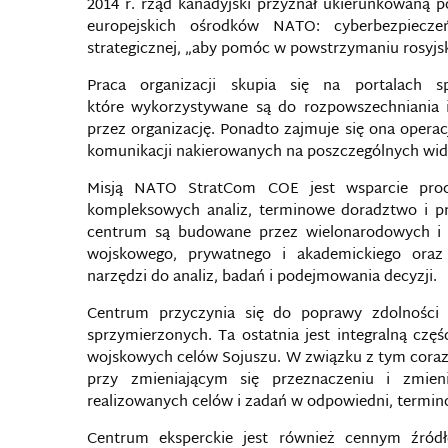
2014 r. rząd kanadyjski przyznał ukierunkowaną 
europejskich ośrodków NATO: cyberbezpieczeń
strategicznej, „aby pomóc w powstrzymaniu rosyjsk
Praca organizacji skupia się na portalach s
które wykorzystywane są do rozpowszechniania
przez organizację. Ponadto zajmuje się ona opera
komunikacji nakierowanych na poszczególnych wid
Misją NATO StratCom COE jest wsparcie proc
kompleksowych analiz, terminowe doradztwo i pr
centrum są budowane przez wielonarodowych i 
wojskowego, prywatnego i akademickiego oraz 
narzędzi do analiz, badań i podejmowania decyzji.
Centrum przyczynia się do poprawy zdolności 
sprzymierzonych. Ta ostatnia jest integralną częś
wojskowych celów Sojuszu. W związku z tym coraz 
przy zmieniającym się przeznaczeniu i zmien
realizowanych celów i zadań w odpowiedni, termino
Centrum eksperckie jest również cennym źródł