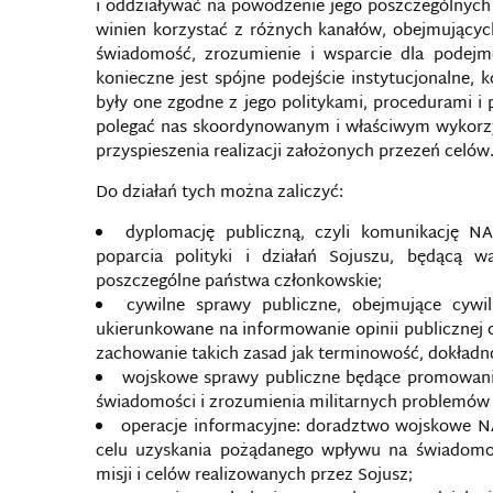
i oddziaływać na powodzenie jego poszczególnych op
winien korzystać z różnych kanałów, obejmującyc
świadomość, zrozumienie i wsparcie dla podejm
konieczne jest spójne podejście instytucjonalne, 
były one zgodne z jego politykami, procedurami i
polegać nas skoordynowanym i właściwym wykorzys
przyspieszenia realizacji założonych przezeń celów
Do działań tych można zaliczyć:
dyplomację publiczną, czyli komunikację 
poparcia polityki i działań Sojuszu, będącą
poszczególne państwa członkowskie;
cywilne sprawy publiczne, obejmujące cyw
ukierunkowane na informowanie opinii publicznej o 
zachowanie takich zasad jak terminowość, dokładno
wojskowe sprawy publiczne będące promowani
świadomości i zrozumienia militarnych problemów 
operacje informacyjne: doradztwo wojskowe N
celu uzyskania pożądanego wpływu na świadomoś
misji i celów realizowanych przez Sojusz;