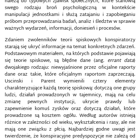
należą do typowych zjawisk społecznych, które stanowią
swego rodzaju broń psychologiczną w kontekście
manipulacji jednostkami i służą zatajaniu i zapobieganiu
próbom przeprowadzania badań, analiz i śledztw w sprawie
ważnych wydarzeń, informacji, doniesień i procesów.
Zdaniem zwolenników teorii spiskowych konspiratorzy
starają się ukryć informacje na temat konkretnych zdarzeń.
Podstawowym materiałem, na których podstawie pojawiają
się teorie spiskowe, są błędne dane (ang.
errant data
)
dwojakiego rodzaju: niewyjaśnione przez oficjalne raporty
dane oraz takie, które oficjalnym raportom zaprzeczają.
Uscinski i Parent wymienili cztery elementy
charakteryzujące każdą teorię spiskową: dotyczą one grupy
ludzi, działań prowadzonych w tajemnicy, mają na celu
zmianę pewnych instytucji, ukrycie prawdy lub
zapewnienie komuś zysków oraz dotyczą działań, które
prowadzone są kosztem ogółu. Według autorów istnieją
różnice w zależności od wieku, wykształcenia i rasy, ale nie
mają one związku z płcią. Najbardziej godne uwagi jest
twierdzenie, że konspiracyjne predyspozycje nie zależą od