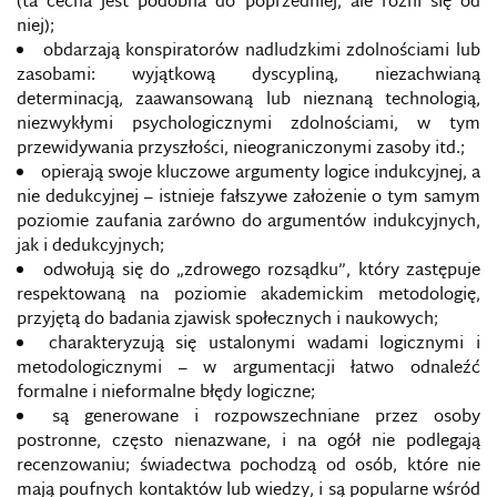
(ta cecha jest podobna do poprzedniej, ale różni się od
niej);
obdarzają konspiratorów nadludzkimi zdolnościami lub
zasobami: wyjątkową dyscypliną, niezachwianą
determinacją, zaawansowaną lub nieznaną technologią,
niezwykłymi psychologicznymi zdolnościami, w tym
przewidywania przyszłości, nieograniczonymi zasoby itd.;
opierają swoje kluczowe argumenty logice indukcyjnej, a
nie dedukcyjnej – istnieje fałszywe założenie o tym samym
poziomie zaufania zarówno do argumentów indukcyjnych,
jak i dedukcyjnych;
odwołują się do „zdrowego rozsądku”, który zastępuje
respektowaną na poziomie akademickim metodologię,
przyjętą do badania zjawisk społecznych i naukowych;
charakteryzują się ustalonymi wadami logicznymi i
metodologicznymi – w argumentacji łatwo odnaleźć
formalne i nieformalne błędy logiczne;
są generowane i rozpowszechniane przez osoby
postronne, często nienazwane, i na ogół nie podlegają
recenzowaniu; świadectwa pochodzą od osób, które nie
mają poufnych kontaktów lub wiedzy, i są popularne wśród