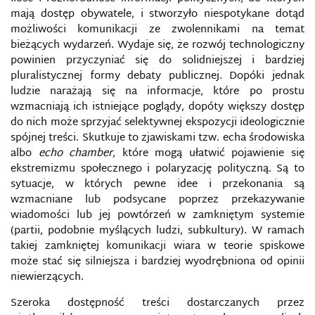
mają dostęp obywatele, i stworzyło niespotykane dotąd
możliwości komunikacji ze zwolennikami na temat
bieżących wydarzeń. Wydaje się, że rozwój technologiczny
powinien przyczyniać się do solidniejszej i bardziej
pluralistycznej formy debaty publicznej. Dopóki jednak
ludzie narażają się na informacje, które po prostu
wzmacniają ich istniejące poglądy, dopóty większy dostęp
do nich może sprzyjać selektywnej ekspozycji ideologicznie
spójnej treści. Skutkuje to zjawiskami tzw. echa środowiska
albo
echo chamber
, które mogą ułatwić pojawienie się
ekstremizmu społecznego i polaryzację polityczną. Są to
sytuacje, w których pewne idee i przekonania są
wzmacniane lub podsycane poprzez przekazywanie
wiadomości lub jej powtórzeń w zamkniętym systemie
(partii, podobnie myślących ludzi, subkultury). W ramach
takiej zamkniętej komunikacji wiara w teorie spiskowe
może stać się silniejsza i bardziej wyodrębniona od opinii
niewierzących.
Szeroka dostępność treści dostarczanych przez