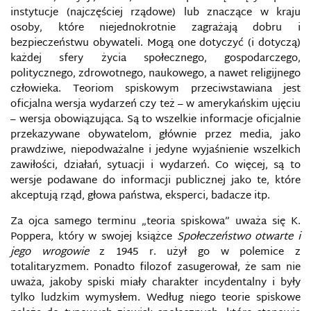
instytucje (najczęściej rządowe) lub znaczące w kraju
osoby, które niejednokrotnie zagrażają dobru i
bezpieczeństwu obywateli. Mogą one dotyczyć (i dotyczą)
każdej sfery życia społecznego, gospodarczego,
politycznego, zdrowotnego, naukowego, a nawet religijnego
człowieka. Teoriom spiskowym przeciwstawiana jest
oficjalna wersja wydarzeń czy też – w amerykańskim ujęciu
– wersja obowiązująca. Są to wszelkie informacje oficjalnie
przekazywane obywatelom, głównie przez media, jako
prawdziwe, niepodważalne i jedyne wyjaśnienie wszelkich
zawiłości, działań, sytuacji i wydarzeń. Co więcej, są to
wersje podawane do informacji publicznej jako te, które
akceptują rząd, głowa państwa, eksperci, badacze itp.
Za ojca samego terminu „teoria spiskowa” uważa się K.
Poppera, który w swojej książce
Społeczeństwo otwarte i
jego wrogowie
z 1945 r. użył go w polemice z
totalitaryzmem. Ponadto filozof zasugerował, że sam nie
uważa, jakoby spiski miały charakter incydentalny i były
tylko ludzkim wymysłem. Według niego teorie spiskowe