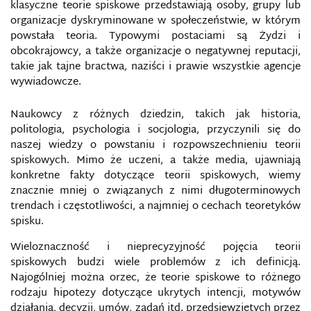
klasyczne teorie spiskowe przedstawiają osoby, grupy lub
organizacje dyskryminowane w społeczeństwie, w którym
powstała teoria. Typowymi postaciami są Żydzi i
obcokrajowcy, a także organizacje o negatywnej reputacji,
takie jak tajne bractwa
,
naziści i prawie wszystkie agencje
wywiadowcze.
Naukowcy z różnych dziedzin, takich jak historia,
politologia, psychologia i socjologia, przyczynili się do
naszej wiedzy o powstaniu i rozpowszechnieniu teorii
spiskowych. Mimo że uczeni, a także media, ujawniają
konkretne fakty dotyczące teorii spiskowych, wiemy
znacznie mniej o związanych z nimi długoterminowych
trendach i częstotliwości, a najmniej o cechach teoretyków
spisku.
Wieloznaczność i nieprecyzyjność pojęcia teorii
spiskowych budzi wiele problemów z ich definicją.
Najogólniej można orzec, że teorie spiskowe to różnego
rodzaju hipotezy dotyczące ukrytych intencji, motywów
działania, decyzji, umów, zadań itd. przedsięwziętych przez