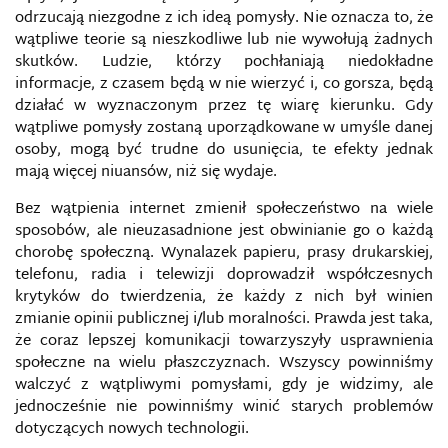
odrzucają niezgodne z ich ideą pomysły. Nie oznacza to, że
wątpliwe teorie są nieszkodliwe lub nie wywołują żadnych
skutków. Ludzie, którzy pochłaniają niedokładne
informacje, z czasem będą w nie wierzyć i, co gorsza, będą
działać w wyznaczonym przez tę wiarę kierunku. Gdy
wątpliwe pomysły zostaną uporządkowane w umyśle danej
osoby, mogą być trudne do usunięcia, te efekty jednak
mają więcej niuansów, niż się wydaje.
Bez wątpienia internet zmienił społeczeństwo na wiele
sposobów, ale nieuzasadnione jest obwinianie go o każdą
chorobę społeczną. Wynalazek papieru, prasy drukarskiej,
telefonu, radia i telewizji doprowadził współczesnych
krytyków do twierdzenia, że ​​każdy z nich był winien
zmianie opinii publicznej i/lub moralności. Prawda jest taka,
że ​​coraz lepszej komunikacji towarzyszyły usprawnienia
społeczne na wielu płaszczyznach. Wszyscy powinniśmy
walczyć z wątpliwymi pomysłami, gdy je widzimy, ale
jednocześnie nie powinniśmy winić starych problemów
dotyczących nowych technologii.