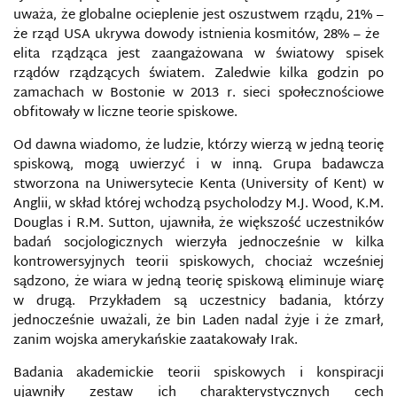
uważa, że ​​globalne ocieplenie jest oszustwem rządu, 21% –
że ​​rząd USA ukrywa dowody istnienia kosmitów, 28% – że ​​
elita rządząca jest zaangażowana w światowy spisek
rządów rządzących światem. Zaledwie kilka godzin po
zamachach w Bostonie w 2013 r. sieci społecznościowe
obfitowały w liczne teorie spiskowe.
Od dawna wiadomo, że ludzie, którzy wierzą w jedną teorię
spiskową, mogą uwierzyć i w inną. Grupa badawcza
stworzona na Uniwersytecie Kenta (University of Kent) w
Anglii, w skład której wchodzą psycholodzy M.J. Wood, K.M.
Douglas i R.M. Sutton, ujawniła, że większość uczestników
badań socjologicznych wierzyła jednocześnie w kilka
kontrowersyjnych teorii spiskowych, chociaż wcześniej
sądzono, że wiara w jedną teorię spiskową eliminuje wiarę
w drugą. Przykładem są uczestnicy badania, którzy
jednocześnie uważali, że bin Laden nadal żyje i że zmarł,
zanim wojska amerykańskie zaatakowały Irak.
Badania akademickie teorii spiskowych i konspiracji
ujawniły zestaw ich charakterystycznych cech