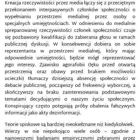
Kreacja rzeczywistości przez media łączy się z przeciętnym
przekonaniem interpasywnych członków społeczności o
wypełnianiu przestrzeni medialnej przez osoby o
specjalnych umiejętnościach. W odniesieniu do medialnie
spreparowanej rzeczywistości członek społeczności czuje
się pozbawiony kwalifikacji do zabierania głosu w ramach
publicznej dyskusji. W konsekwencji dobiera on sobie
reprezentanta w przestrzeni medialnej, który mając
odpowiednie umiejętności, będzie mógł reprezentować
jego interesy. Zjawisko agorafobii (lęku przed otwartą
przestrzenią oraz obawy przed brakiem możliwości
ucieczki) tłumaczy dzisiejszą absencję społeczności w
debacie publicznej, począwszy od frekwencji wyborczej, a
skończywszy na braku zainteresowania podstawowymi
tematami decydującymi o naszym życiu społecznym.
Konspirujący często potępiają próby obalenia fałszywych
informacji jako akty dezinformacji.
Teorie spiskowe są bardziej nieokiełznane niż kiedykolwiek.
Wierzy w nie niepokojąco wiele osób – zgodnie z
najnowszymi badaniami empirycznymi zebranymi przez