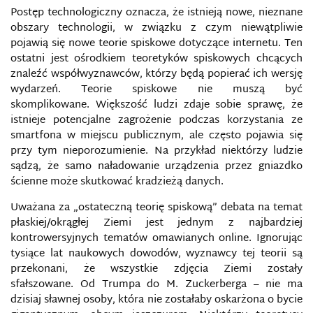
Postęp technologiczny oznacza, że ​​istnieją nowe, nieznane
obszary technologii, w związku z czym niewątpliwie
pojawią się nowe teorie spiskowe dotyczące internetu. Ten
ostatni jest ośrodkiem teoretyków spiskowych chcących
znaleźć współwyznawców, którzy będą popierać ich wersję
wydarzeń. Teorie spiskowe nie muszą być
skomplikowane. Większość ludzi zdaje sobie sprawę, że
istnieje potencjalne zagrożenie podczas korzystania ze
smartfona w miejscu publicznym, ale często pojawia się
przy tym nieporozumienie. Na przykład niektórzy ludzie
sądzą, że samo naładowanie urządzenia przez gniazdko
ścienne może skutkować kradzieżą danych.
Uważana za „ostateczną teorię spiskową” debata na temat
płaskiej/okrągłej Ziemi jest jednym z najbardziej
kontrowersyjnych tematów omawianych online. Ignorując
tysiące lat naukowych dowodów, wyznawcy tej teorii są
przekonani, że wszystkie zdjęcia Ziemi zostały
sfałszowane. Od Trumpa do M. Zuckerberga – nie ma
dzisiaj sławnej osoby, która nie zostałaby oskarżona o bycie