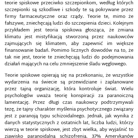
teorie spiskowe przeciwko szczepionkom, według których
szczepionki są szkodliwe i szkody te są pokrywane przez
firmy farmaceutyczne oraz rządy. Teorie te, mimo że
fałszywe, zniechęcają ludzi do szczepienia dzieci. Kolejnym
przykładem jest teoria spiskowa głosząca, że zmiana
klimatu jest mistyfikacją stworzoną przez naukowców
zajmujących się klimatem, aby zapewnić im większe
finansowanie badań. Pomimo licznych dowodów na to, że
tak nie jest, teorie te zniechęcają ludzi do podejmowania
działań mających na celu zmniejszenie śladu węglowego.
Teorie spiskowe opierają się na przekonaniu, że wszystkie
wydarzenia na świecie są przewidziane i zaplanowane
przez tajną organizację, która kontroluje świat. Wielu
psychologów uważa teorię konspiracji za paranoiczną
lamentację. Przez długi czas naukowcy podtrzymywali
tezę, że tajny charakter myślenia psychotycznego związany
jest z paranoją typu schizoidalnego. Jednak, jak wynika z
danych statystycznych z ostatnich lat, liczba ludzi, którzy
wierzą w teorie spiskowe, jest zbyt wielka, aby wyjaśnić to
zjawisko paranoidalną schizofrenią. 37% Amerykanów