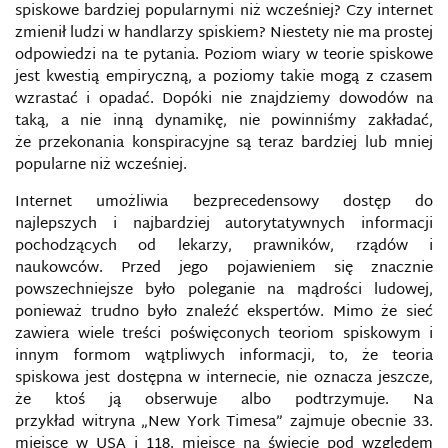
spiskowe bardziej popularnymi niż wcześniej? Czy internet
zmienił ludzi w handlarzy spiskiem? Niestety nie ma prostej
odpowiedzi na te pytania. Poziom wiary w teorie spiskowe
jest kwestią empiryczną, a poziomy takie mogą z czasem
wzrastać i opadać. Dopóki nie znajdziemy dowodów na
taką, a nie inną dynamikę, nie powinniśmy zakładać,
że przekonania konspiracyjne są teraz bardziej lub mniej
popularne niż wcześniej.
Internet umożliwia bezprecedensowy dostęp do
najlepszych i najbardziej autorytatywnych informacji
pochodzących od lekarzy, prawników, rządów i
naukowców. Przed jego pojawieniem się znacznie
powszechniejsze było poleganie na mądrości ludowej,
ponieważ trudno było znaleźć ekspertów. Mimo że sieć
zawiera wiele treści poświęconych teoriom spiskowym i
innym formom wątpliwych informacji, to, że teoria
spiskowa jest dostępna w internecie, nie oznacza jeszcze,
że ​​ktoś ją obserwuje albo podtrzymuje. Na
przykład witryna „New York Timesa” zajmuje obecnie 33.
miejsce w USA i 118. miejsce na świecie pod względem