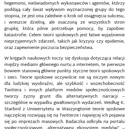
hegemonii, nieświadomych wykonawców i agentów, którzy
poddają cały świat wpływom wyznaczonej grupy do tego
stopnia, że jest ona zaledwie o krok od osiągnięcia sukcesu,
i wreszcie dzielną, ale osaczoną ze wszystkich stron
grupkę, która pilnie potrzebuje pomocy, by zapobiec
katastrofie. Celem teorii spiskowych jest łatwe wyjaśnienie
nieprzyjemnych zdarzeń, takich jak kryzysy czy epidemie,
oraz zapewnienie poczucia bezpieczeństwa.
W kręgach naukowych toczy się dyskusja dotycząca relacji
między mediami głównego nurtu a internetem, te pierwsze
bowiem stanowią główne punkty styczne teorii spiskowych
i sieci. Teorie spiskowe oczywiście nie są niczym nowym
dla ludzkiej wyobraźni, ale szybkość i wszechobecność
Twittera i innych platform mediów społecznościowych
tworzy żyzny grunt dla alternatywnych narracji –
szczególnie w wypadku gwałtownych wydarzeń. Według K.
Starbird z Uniwersytetu w Waszyngtonie teorie spiskowe
najczęściej rozwijają się na Twitterze i najwięcej ich pojawia
się po imprezach masowych. Badaczka odkryła na portalu
społecznościowym „alternatywny ekosystem mediów” –