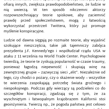
ofiarą innych, zwiększa prawdopodobieństwo, że ludzie w
nią uwierzą. W ten sposób nikczemni aktorzy
rozpowszechniający teorie spiskowe, aby zaciemnić
prawdę przed społeczeństwem, mogą z łatwością
wykorzystać przestrzeń Twittera, który już promuje
myślenie konspiracyjne.
Ludzie od dawna sięgają po rozmaite teorie, aby wyjaśnić
szokujące nieszczęścia, takie jak tajemniczy zabójca
prezydenta J.F. Kennedy’ego i współudział rządu USA w
ataku z 11 września na World Trade Center. Psychologowie
twierdzą, że teorie te zyskują popularność w czasie traumy,
ponieważ łagodzą niepewność i skupiają winę na
zewnętrznej grupie – zazwyczaj sieci „elit”. Niezależnie od
tego, czy chodzi o pożary, czy o skażenie wody – wszystkie
te wierzenia zaspokajają potrzebę świata groźnego i
niespokojnego. Podczas gdy wierzący są podzieleni co do
szczegółów konspiracji, zgadzają się z tym, że za
wyschniętym i łatwopalnym krajobrazem Kalifornii stoi
geoinżynieria. Twierzą np., że pogoda państwa jest celowo