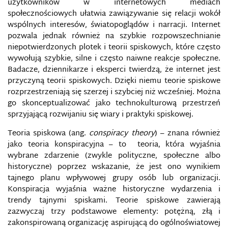
użytkowników w internetowych mediach
społecznościowych ułatwia zawiązywanie się relacji wokół
wspólnych interesów, światopoglądów i narracji. Internet
pozwala jednak również na szybkie rozpowszechnianie
niepotwierdzonych plotek i teorii spiskowych, które często
wywołują szybkie, silne i często naiwne reakcje społeczne.
Badacze, dziennikarze i eksperci twierdzą, że internet jest
przyczyną teorii spiskowych. Dzięki niemu teorie spiskowe
rozprzestrzeniają się szerzej i szybciej niż wcześniej. Można
go skonceptualizować jako technokulturową przestrzeń
sprzyjającą rozwijaniu się wiary i praktyki spiskowej.
Teoria spiskowa (ang.
conspiracy theory
) – znana również
jako teoria konspiracyjna – to teoria, która wyjaśnia
wybrane zdarzenie (zwykle polityczne, społeczne albo
historyczne) poprzez wskazanie, że jest ono wynikiem
tajnego planu wpływowej grupy osób lub organizacji.
Konspiracja wyjaśnia ważne historyczne wydarzenia i
trendy tajnymi spiskami. Teorie spiskowe zawierają
zazwyczaj trzy podstawowe elementy: potężną, złą i
zakonspirowaną organizację aspirującą do ogólnoświatowej