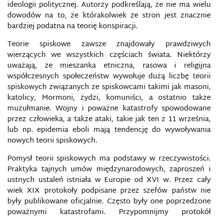
ideologii politycznej. Autorzy podkreślają, że nie ma wielu
dowodów na to, że którakolwiek ze stron jest znacznie
bardziej podatna na teorię konspiracji.
Teorie spiskowe zawsze znajdowały prawdziwych
wierzących we wszystkich częściach świata. Niektórzy
uważają, że mieszanka etniczna, rasowa i religijna
współczesnych społeczeństw wywołuje dużą liczbę teorii
spiskowych związanych ze spiskowcami takimi jak masoni,
katolicy, Mormoni, żydzi, komuniści, a ostatnio także
muzułmanie. Wojny i poważne katastrofy spowodowane
przez człowieka, a także ataki, takie jak ten z 11 września,
lub np. epidemia eboli mają tendencję do wywoływania
nowych teorii spiskowych.
Pomysł teorii spiskowych ma podstawy w rzeczywistości.
Praktyka tajnych umów międzynarodowych, zaproszeń i
ustnych ustaleń istniała w Europie od XVI w. Przez cały
wiek XIX protokoły podpisane przez szefów państw nie
były publikowane oficjalnie. Często były one poprzedzone
poważnymi katastrofami. Przypomnijmy protokół