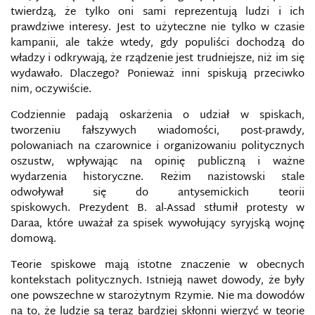
twierdzą, że tylko oni sami reprezentują ludzi i ich
prawdziwe interesy. Jest to użyteczne nie tylko w czasie
kampanii, ale także wtedy, gdy populiści dochodzą do
władzy i odkrywają, że rządzenie jest trudniejsze, niż im się
wydawało. Dlaczego? Ponieważ inni spiskują przeciwko
nim, oczywiście.
Codziennie padają oskarżenia o udział w spiskach,
tworzeniu fałszywych wiadomości, post-prawdy,
polowaniach na czarownice i organizowaniu politycznych
oszustw, wpływając na opinię publiczną i ważne
wydarzenia historyczne. Reżim nazistowski stale
odwoływał się do antysemickich teorii
spiskowych. Prezydent B. al-Assad stłumił protesty w
Daraa, które uważał za spisek wywołujący syryjską wojnę
domową.
Teorie spiskowe mają istotne znaczenie w obecnych
kontekstach politycznych. Istnieją nawet dowody, że były
one powszechne w starożytnym Rzymie. Nie ma dowodów
na to, że ludzie są teraz bardziej skłonni wierzyć w teorie