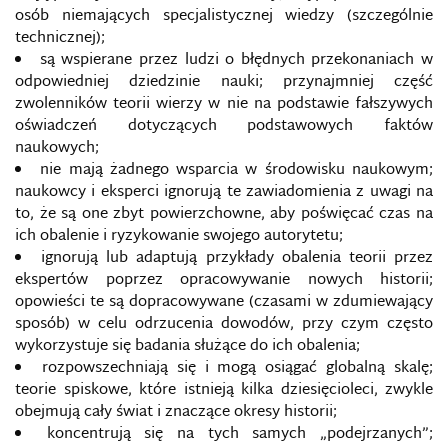
osób niemających specjalistycznej wiedzy (szczególnie
technicznej);
są wspierane przez ludzi o błędnych przekonaniach w
odpowiedniej dziedzinie nauki; przynajmniej część
zwolenników teorii wierzy w nie na podstawie fałszywych
oświadczeń dotyczących podstawowych faktów
naukowych;
nie mają żadnego wsparcia w środowisku naukowym;
naukowcy i eksperci ignorują te zawiadomienia z uwagi na
to, że są one zbyt powierzchowne, aby poświęcać czas na
ich obalenie i ryzykowanie swojego autorytetu;
ignorują lub adaptują przykłady obalenia teorii przez
ekspertów poprzez opracowywanie nowych historii;
opowieści te są dopracowywane (czasami w zdumiewający
sposób) w celu odrzucenia dowodów, przy czym często
wykorzystuje się badania służące do ich obalenia;
rozpowszechniają się i mogą osiągać globalną skalę;
teorie spiskowe, które istnieją kilka dziesięcioleci, zwykle
obejmują cały świat i znaczące okresy historii;
koncentrują się na tych samych „podejrzanych”;