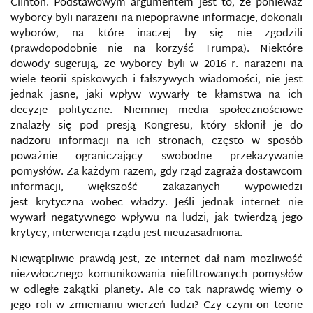
Clinton. Podstawowym argumentem jest to, że ponieważ
wyborcy byli narażeni na niepoprawne informacje, dokonali
wyborów, na które inaczej by się nie zgodzili
(prawdopodobnie nie na korzyść Trumpa). Niektóre
dowody sugerują, że wyborcy byli w 2016 r. narażeni na
wiele teorii spiskowych i fałszywych wiadomości, nie jest
jednak jasne, jaki wpływ wywarły te kłamstwa na ich
decyzje polityczne. Niemniej media społecznościowe
znalazły się pod presją Kongresu, który skłonił je do
nadzoru informacji na ich stronach, często w sposób
poważnie ograniczający swobodne przekazywanie
pomysłów. Za każdym razem, gdy rząd zagraża dostawcom
informacji, większość zakazanych wypowiedzi
jest krytyczna wobec władzy. Jeśli jednak internet nie
wywarł negatywnego wpływu na ludzi, jak twierdzą jego
krytycy, interwencja rządu jest nieuzasadniona.
Niewątpliwie prawdą jest, że internet dał nam możliwość
niezwłocznego komunikowania niefiltrowanych pomysłów
w odległe zakątki planety. Ale co tak naprawdę wiemy o
jego roli w zmienianiu wierzeń ludzi? Czy czyni on teorie