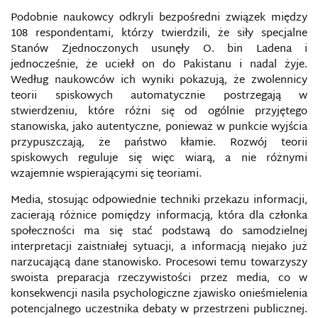
Podobnie naukowcy odkryli bezpośredni związek między
108 respondentami, którzy twierdzili, że siły specjalne
Stanów Zjednoczonych usunęły O. bin Ladena i
jednocześnie, że uciekł on do Pakistanu i nadal żyje.
Według naukowców ich wyniki pokazują, że zwolennicy
teorii spiskowych automatycznie postrzegają w
stwierdzeniu, które różni się od ogólnie przyjętego
stanowiska, jako autentyczne, ponieważ w punkcie wyjścia
przypuszczają, że państwo kłamie. Rozwój teorii
spiskowych reguluje się więc wiarą, a nie różnymi
wzajemnie wspierającymi się teoriami.
Media, stosując odpowiednie techniki przekazu informacji,
zacierają różnice pomiędzy informacją, która dla członka
społeczności ma się stać podstawą do samodzielnej
interpretacji zaistniałej sytuacji, a informacją niejako już
narzucającą dane stanowisko. Procesowi temu towarzyszy
swoista preparacja rzeczywistości przez media, co w
konsekwencji nasila psychologiczne zjawisko onieśmielenia
potencjalnego uczestnika debaty w przestrzeni publicznej.