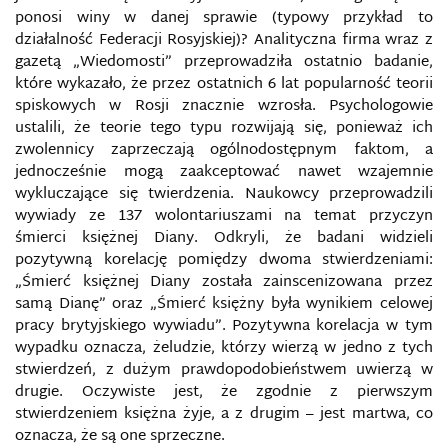
ponosi winy w danej sprawie (typowy przykład to
działalność Federacji Rosyjskiej)? Analityczna firma wraz z
gazetą „Wiedomosti” przeprowadziła ostatnio badanie,
które wykazało, że przez ostatnich 6 lat popularność teorii
spiskowych w Rosji znacznie wzrosła. Psychologowie
ustalili, że teorie tego typu rozwijają się, ponieważ ich
zwolennicy zaprzeczają ogólnodostępnym faktom, a
jednocześnie mogą zaakceptować nawet wzajemnie
wykluczające się twierdzenia. Naukowcy przeprowadzili
wywiady ze 137 wolontariuszami na temat przyczyn
śmierci księżnej Diany. Odkryli, że badani widzieli
pozytywną korelację pomiędzy dwoma stwierdzeniami:
„Śmierć księżnej Diany została zainscenizowana przez
samą Dianę” oraz „Śmierć księżny była wynikiem celowej
pracy brytyjskiego wywiadu”. Pozytywna korelacja w tym
wypadku oznacza, że ​​ludzie, którzy wierzą w jedno z tych
stwierdzeń, z dużym prawdopodobieństwem uwierzą w
drugie. Oczywiste jest, że zgodnie z pierwszym
stwierdzeniem księżna żyje, a z drugim – jest martwa, co
oznacza, że są one sprzeczne.