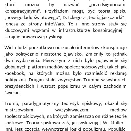
które można by nazwać „przedsiębiorcami
konspiracyjnymi”. Przykładem mogą być teoria spisku
„nowego ładu światowego”, D. Ickego z „teorią jaszczurki” i
Jonesa ze strony InfoWars. Te i inne strony stały się
kluczowymi węzłami w infrastrukturze konspiracyjnej i
skrajnie prawicowej dyskusji.
Wielu ludzi początkowo odrzucało internetowe konspiracje
jako politycznie nieistotne zjawisko. Zmieniły to jednak
dwa wydarzenia. Pierwszym z nich było pojawienie się
globalnych platform mediów społecznościowych, takich jak
Facebook, na których można było rozmieścić reklamę
polityczną. Drugim stało zwycięstwo Trumpa w wyborach
prezydenckich i wzrost populizmu w całym zachodnim
świecie.
Trump, paradygmatyczny teoretyk spiskowy, okazał się
mistrzowskim wyzyskiwaczem mediów
społecznościowych, na których zamieszcza on różne teorie
spiskowe. Teoria spiskowa zaś, jak wskazują J.W. Müller i
inni, jest częścią wewnętrznej logiki populizmu. Populiści