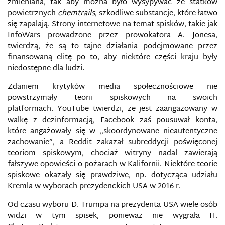
zmieniana, tak aby można było wysypywać ze statków
powietrznych
chemtrails
, szkodliwe substancje, które łatwo
się zapalają. Strony internetowe na temat spisków, takie jak
InfoWars prowadzone przez prowokatora A. Jonesa,
twierdzą, że są to tajne działania podejmowane przez
finansowaną elitę po to, aby niektóre części kraju były
niedostępne dla ludzi.
Zdaniem krytyków media społecznościowe nie
powstrzymały teorii spiskowych na swoich
platformach. YouTube twierdzi, że jest zaangażowany w
walkę z dezinformacją, Facebook zaś pousuwał konta,
które angażowały się w „skoordynowane nieautentyczne
zachowanie”, a Reddit zakazał subreddycji poświęconej
teoriom spiskowym, chociaż witryny nadal zawierają
fałszywe opowieści o pożarach w Kalifornii. Niektóre teorie
spiskowe okazały się prawdziwe, np. dotycząca udziału
Kremla w wyborach prezydenckich USA w 2016 r.
Od czasu wyboru D. Trumpa na prezydenta USA wiele osób
widzi w tym spisek, ponieważ nie wygrała H.