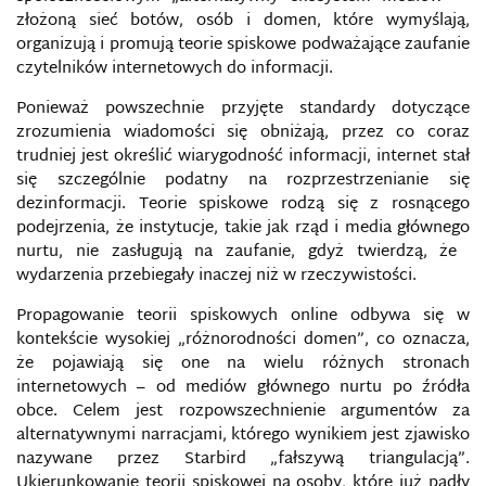
złożoną sieć botów, osób i domen, które wymyślają,
organizują i promują teorie spiskowe podważające zaufanie
czytelników internetowych do informacji.
Ponieważ powszechnie przyjęte standardy dotyczące
zrozumienia wiadomości się obniżają, przez co coraz
trudniej jest określić wiarygodność informacji, internet stał
się szczególnie podatny na rozprzestrzenianie się
dezinformacji. Teorie spiskowe rodzą się z rosnącego
podejrzenia, że ​​instytucje, takie jak rząd i media głównego
nurtu, nie zasługują na zaufanie, gdyż twierdzą, że ​​
wydarzenia przebiegały inaczej niż w rzeczywistości.
Propagowanie teorii spiskowych online odbywa się w
kontekście wysokiej „różnorodności domen”, co oznacza,
że ​​pojawiają się one na wielu różnych stronach
internetowych – od mediów głównego nurtu po źródła
obce. Celem jest rozpowszechnienie argumentów za
alternatywnymi narracjami, którego wynikiem jest zjawisko
nazywane przez Starbird „fałszywą triangulacją”.
Ukierunkowanie teorii spiskowej na osoby, które już padły