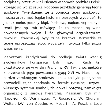
podpisany przez ZSRR i Niemcy w sprawie podziału Polski,
którego się wciąż szuka. Podobne przykłady generują teorie
spiskowe. Twierdzenie, że z pomocą teorii spiskowych
można zrozumieć logikę historii i bieżących wydarzeń, to
jednak niebezpieczny błąd. Podstawą najbardziej znanych
teorii jest np. mit mówiący, że to masoni są winni
nowoczesnych wojen i że głównymi organizatorami
rewolucji francuskiej były tajne bractwa. Wszystkie te
teorie uproszczają istotę wydarzeń i tworzą tylko pozór
wyjaśnienia.
Pierwszymi kandydatami do podboju świata według
zwolenników konspiracji byli masoni. Ruch ten
ukształtował się w Anglii i Francji w XVIII w., choć niektóre
z przesłanek jego powstania sięgają XVI w. Masoni byli
bardzo zamkniętym środowiskiem, a to było podejrzane:
prowadzili tajne spotkania w formie rytualnej, używali
własnego systemu symboli, zbudowali potężną, zamkniętą
organizację z surową hierarchią. Masonami byli m.n.
Napoleon, G. Washington, T. Roosevelt, W. Churchill,
Wolter, J.W. von Goethe, A. Mozart i A. Puszkin. Loże