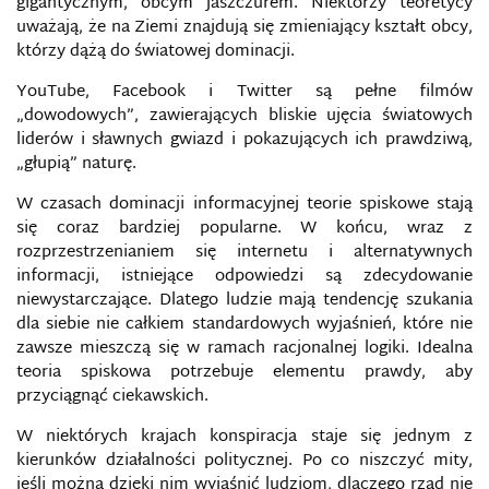
gigantycznym, obcym jaszczurem. Niektórzy teoretycy
uważają, że na Ziemi znajdują się zmieniający kształt obcy,
którzy dążą do światowej dominacji.
YouTube, Facebook i Twitter są pełne filmów
„dowodowych”, zawierających bliskie ujęcia światowych
liderów i sławnych gwiazd i pokazujących ich prawdziwą,
„głupią” naturę.
W czasach dominacji informacyjnej teorie spiskowe stają
się coraz bardziej popularne. W końcu, wraz z
rozprzestrzenianiem się internetu i alternatywnych
informacji, istniejące odpowiedzi są zdecydowanie
niewystarczające. Dlatego ludzie mają tendencję szukania
dla siebie nie całkiem standardowych wyjaśnień, które nie
zawsze mieszczą się w ramach racjonalnej logiki. Idealna
teoria spiskowa potrzebuje elementu prawdy, aby
przyciągnąć ciekawskich.
W niektórych krajach konspiracja staje się jednym z
kierunków działalności politycznej. Po co niszczyć mity,
jeśli można dzięki nim wyjaśnić ludziom, dlaczego rząd nie