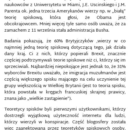
naukowców z Uniwersytetu w Miami, J.E. Uscinskiego i J.M.
Parenta ok. jedna trzecia Amerykanów wierzy np. w „białą”
teorię spiskową, która głosi, że Obama jest
obcokrajowcem. Mniej więcej tyle samo osób uważa, że ​​za
zamachem z 11 września stała administracja Busha.
Badania pokazują, że 60% Brytyjczyków ,wierzy w co
najmniej jedną teorię spiskową dotyczącą tego, jak działa
dany kraj. Ci z nich, którzy popierali Brexit, znacznie
częściej podtrzymywali teorie spiskowe niż ci, którzy się im
sprzeciwiali. Najbardziej niepokojące jest jednak to, że 31%
wyborców Brexitu uważało, że imigracja muzułmanów jest
częścią większego spisku mającego na celu uczynienie tej
grupy większością w Wielkiej Brytanii (jest to teoria spisku,
która powstała w kręgach francuskiej skrajnej prawicy,
znana jako „wielkie zastąpienie”).
Teoretycy spisków byli pierwszymi użytkownikami, którzy
dostrzegli wyjątkową użyteczność internetu dla ludzi,
którzy wierzyli w konspiracje. Część blogosfery została
więc zaanektowana przez teoretyków spiskowych osoby,