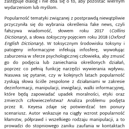
zastępuje dialog i nie dba się o to, aby pozostać wiernym
wydarzeniom lub myślom.
INFORMACYJNA REWOLUCJA W SPRAWACH
WOJSKOWYCH
Popularność tematyki związanej z postprawdą niewątpliwie
przyczyniła się do wybrania określenia fake news, czyli
INFORMACYJNE OPERACJE SPECJALNE KREMLA
fałszywa wiadomość, słowem roku 2017 (
Collins
PRZECIWKO UKRAINIE
Dictionary
), a słowa
toksyczny
pojęciem roku 2018 (
Oxford
English Dictionary
). W toksycznym środowisku toksyny i
INFORMACYJNY WYMIAR MIĘKKIEJ SIŁY, MIĘKKA
patogeny informacyjne infekują infosferę, wywołując
SIŁA
zaburzenia w sferze psychologicznej człowieka, aby zmusić
go do podjęcia lub zaniechania określonych działań,
INFORMACYJNY OMBUDSMAN
poprzez co pełnią funkcję narzędzi wywierania wpływu.
Nasuwa się pytanie, czy w kolejnych latach popularność
INFOSFERA
zyskają słowa ściśle zespolone z działaniami w zakresie
dezinformacji, manipulacji, inwigilacji, walki informacyjnej,
które będą zapowiadać upadek moralności, etyki oraz
INFRASTRUKTURA INFORMACYJNA
zmierzch człowieczeństwa? Analiza problemu podjęta
przez R. Keyesa zdaje się potwierdzać ten ponury
INSTAGRAM
scenariusz. Autor wskazuje na ciągły wzrost popularność
kłamstw, półprawd i wszelkiego rodzaju manipulacji, a to
INTEGRITY INITIATIVE
prowadzi do stopniowego zaniku zaufania w kontaktach