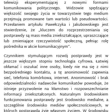
telewizji eksperymentującej z nowymi formami
komunikowania politycznego. Widzowie spędzający
MEDIA SPOŁECZNOŚCIOWE
większość swojego życia w towarzystwie tego medium
przejmują promowane tam wartości lub pseudowartości.
MEDIA TRADYCYJNE I KONWERGENTNE JAKO
Przesłaniem artykułu Pawełczyka i Jakubowskiego jest
NARZĘDZIE IMPLEMENTACJI AGRESJI
INFORMACYJNEJ
stwierdzenie, że „kluczem do rozprzestrzeniania się
postprawdy są mass media zniekształcające, upraszczające
lub zmieniające rzeczywistość społeczną, pełniąc rolę
MEDIA W SYTUACJACH KRYZYSOWYCH
pośrednika w akcie komunikacyjnym”.
MEDIALNA WOJNA ROSJI
Czynnikiem stymulującym rozwój postprawdy jest w
jeszcze większym stopniu technologia cyfrowa. Łatwiej
MEDIALNE RELACJE WOJENNE
okłamać i oszukać inne osoby, kiedy nie ma się z nimi
bezpośredniego kontaktu, a tę anonimowość zapewnia
sieć, telefonia komórkowa, internet. Anonimowość i brak
MEM INTERNETOWY
odpowiedzialności nadawców komunikatów powoduje, że
istnieje przyzwolenie na kłamstwo i rozpowszechnianie
METODY PRZECIWDZIAŁANIA TECHNOLOGIOM
informacji zniekształconych. Naturalnym środowiskiem
MANIPULACYJNYM W SIECIACH
SPOŁECZNOŚCIOWYCH
funkcjonowania postprawdy jest środowisko medialne, a
szczególnie środowisko mediów społecznościowych, w
których postprawda żyje własnym życiem. W środowisku
METODY WALKI INFORMACYJNEJ W MEDIACH