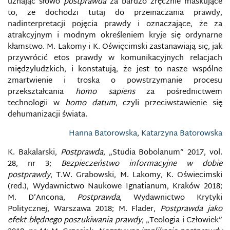
uznając słowo
postprawda
za bardzo zręcznie maskujące
to, że dochodzi tutaj do przeinaczania prawdy,
NIEOGŁOSZONA WOJNA INFORMACYJNA KREMLA
nadinterpretacji pojęcia prawdy i oznaczające, że za
atrakcyjnym i modnym określeniem kryje się ordynarne
OBRONA INFORMACYJNA
kłamstwo. M. Lakomy i K. Oświęcimski zastanawiają się, jak
przywrócić etos prawdy w komunikacyjnych relacjach
OCHRONA WŁASNOŚCI INTELEKTUALNEJ W SIECI
międzyludzkich, i konstatują, że jest to nasze wspólne
zmartwienie i troska o powstrzymanie procesu
przekształcania
homo sapiens
za pośrednictwem
ODDZIAŁY CYBERNETYCZNE W WOJSKU POLSKIM
technologii w
homo datum
, czyli przeciwstawienie się
dehumanizacji świata.
OKNO OVERTONA
Hanna Batorowska
,
Katarzyna Batorowska
OPERACJE INFORMACYJNE
K. Bakalarski,
Postprawda
, „Studia Bobolanum” 2017, vol.
28, nr 3;
Bezpieczeństwo informacyjne w dobie
OPERACJE PROPAGANDOWE
postprawdy
, T.W. Grabowski, M. Lakomy, K. Oświecimski
(red.), Wydawnictwo Naukowe Ignatianum, Kraków 2018;
OPERACJE PSYCHOLOGICZNE
M. D’Ancona,
Postprawda
, Wydawnictwo Krytyki
Politycznej, Warszawa 2018; M. Flader,
Postprawda jako
efekt błędnego poszukiwania prawdy
, „Teologia i Człowiek”
OPERACJE WOJSKOWEJ DEZINFORMACJI