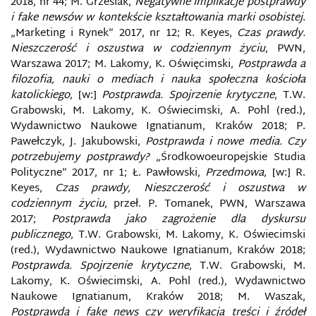
2018, nr 44; M. Grzesiak,
Negatywne implikacje postprawdy
i fake newsów w kontekście kształtowania marki osobistej
.
OPINIA PUBLICZNA
„Marketing i Rynek” 2017, nr 12; R. Keyes,
Czas prawdy.
Nieszczerość i oszustwa w codziennym życiu
, PWN,
OPÓŹNIENIE INFORMACYJNE
Warszawa 2017; M. Lakomy, K. Oświęcimski,
Postprawda a
filozofia, nauki o mediach i nauka społeczna kościoła
ORGANY WŁAŚCIWE DO SPRAW
katolickiego,
[w:]
Postprawda. Spojrzenie krytyczne
, T.W.
CYBERBEZPIECZEŃSTWA
Grabowski, M. Lakomy, K. Oświecimski, A. Pohl (red.),
Wydawnictwo Naukowe Ignatianum, Kraków 2018; P.
PATOGENY INFORMACYJNE
Pawełczyk, J. Jakubowski,
Postprawda i nowe media. Czy
potrzebujemy postprawdy?
„Środkowoeuropejskie Studia
Polityczne” 2017, nr 1; Ł. Pawłowski,
Przedmowa
, [w:] R.
PEDAGOGIZACJA MEDIALNA RODZINY W
SPOŁECZEŃSTWIE INFORMACYJNYM
Keyes,
Czas prawdy, Nieszczerość i oszustwa w
codziennym życiu
, przeł. P. Tomanek, PWN, Warszawa
2017;
Postprawda jako zagrożenie dla dyskursu
PHISHING
publicznego
, T.W. Grabowski, M. Lakomy, K. Oświecimski
(red.), Wydawnictwo Naukowe Ignatianum, Kraków 2018;
PIĄTA KOLUMNA W DOBIE INTERNETU
Postprawda. Spojrzenie krytyczne
, T.W. Grabowski, M.
Lakomy, K. Oświecimski, A. Pohl (red.), Wydawnictwo
PODMORSKIE SIECI TELEKOMUNIKACYJNE
Naukowe Ignatianum, Kraków 2018; M. Waszak,
Postprawda i fake news czy weryfikacja treści i źródeł