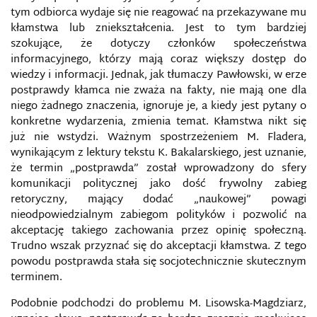
ELEKTRONICZNYCH
tym odbiorca wydaje się nie reagować na przekazywane mu
kłamstwa lub zniekształcenia. Jest to tym bardziej
METODY WALKI Z INFORMACJĄ W
szokujące, że dotyczy członków społeczeństwa
ELEKTRONICZNYCH ŚRODKACH MASOWEGO
informacyjnego, którzy mają coraz większy dostęp do
PRZEKAZU
wiedzy i informacji. Jednak, jak tłumaczy Pawłowski, w erze
postprawdy kłamca nie zważa na fakty, nie mają one dla
MIĘDZYNARODOWA ORGANIZACJA ATRYBUCJI
niego żadnego znaczenia, ignoruje je, a kiedy jest pytany o
CYBERATAKÓW
konkretne wydarzenia, zmienia temat. Kłamstwa nikt się
już nie wstydzi. Ważnym spostrzeżeniem M. Fladera,
MINISTERSTWO POLITYKI INFORMACYJNEJ
wynikającym z lektury tekstu K. Bakalarskiego, jest uznanie,
UKRAINY (MPI)
że termin „postprawda” został wprowadzony do sfery
komunikacji politycznej jako dość frywolny zabieg
MONITOROWANIE WŁADZY
retoryczny, mający dodać „naukowej” powagi
nieodpowiedzialnym zabiegom polityków i pozwolić na
MYSPACE
akceptację takiego zachowania przez opinię społeczną.
Trudno wszak przyznać się do akceptacji kłamstwa. Z tego
NEWS NA TEMAT BEZPIECZEŃSTWA
powodu postprawda stała się socjotechnicznie skutecznym
terminem.
NIEMILITARNE METODY PROWADZENIA WOJNY
Podobnie podchodzi do problemu M. Lisowska-Magdziarz,
HYBRYDOWEJ