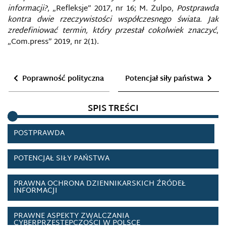
PODSŁUCH
informacji?
, „Refleksje” 2017, nr 16; M. Żulpo,
Postprawda
kontra dwie rzeczywistości współczesnego świata. Jak
zredefiniować termin, który przestał cokolwiek znaczyć
,
POLITYKA BEZPIECZEŃSTWA INFORMACJI
„Com.press” 2019, nr 2(1).
POLITYKA BEZPIECZEŃSTWA UE
Poprawność polityczna
Potencjał siły państwa
POLITYKA INFORMACYJNA
SPIS TREŚCI
POPRAWNOŚĆ POLITYCZNA
POSTPRAWDA
POTENCJAŁ SIŁY PAŃSTWA
PRAWNA OCHRONA DZIENNIKARSKICH ŹRÓDEŁ
INFORMACJI
PRAWNE ASPEKTY ZWALCZANIA
CYBERPRZESTĘPCZOŚCI W POLSCE