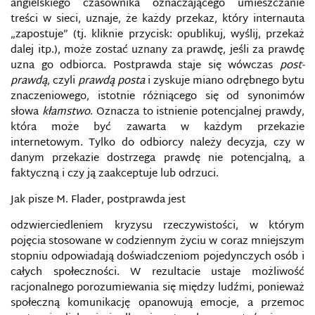
angielskiego czasownika oznaczającego umieszczanie
treści w sieci, uznaje, że każdy przekaz, który internauta
GATEKEEPING
„zapostuje” (tj. kliknie przycisk: opublikuj, wyślij, przekaż
dalej itp.), może zostać uznany za prawdę, jeśli za prawdę
GEOPOLITYKA INFORMACYJNA
uzna go odbiorca. Postprawda staje się wówczas
post-
prawdą
, czyli
prawdą posta
i zyskuje miano odrębnego bytu
GLOBALIZACJA INFORMACYJNA
znaczeniowego, istotnie różniącego się od synonimów
słowa
kłamstwo
. Oznacza to istnienie potencjalnej prawdy,
która może być zawarta w każdym przekazie
HAKER
internetowym. Tylko do odbiorcy należy decyzja, czy w
danym przekazie dostrzega prawdę nie potencjalną, a
HAKTYWIZM
faktyczną i czy ją zaakceptuje lub odrzuci.
Jak pisze M. Flader, postprawda jest
HARD POWER
odzwierciedleniem kryzysu rzeczywistości, w którym
HEJT
pojęcia stosowane w codziennym życiu w coraz mniejszym
stopniu odpowiadają doświadczeniom pojedynczych osób i
HONEYPOT
całych społeczności. W rezultacie ustaje możliwość
racjonalnego porozumiewania się między ludźmi, ponieważ
społeczną komunikację opanowują emocje, a przemoc
INFORMACJA