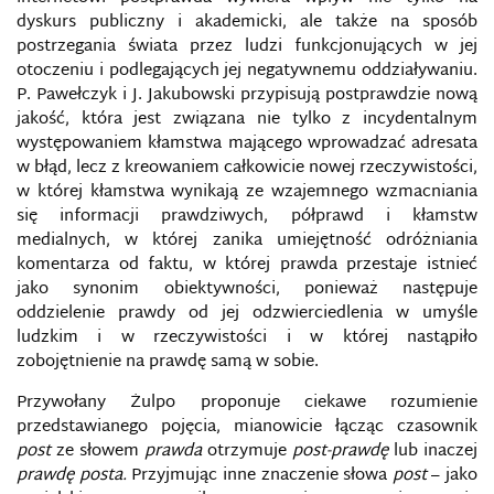
EKOLOGIA INFORMACJI
dyskurs publiczny i akademicki, ale także na sposób
postrzegania świata przez ludzi funkcjonujących w jej
ELFY PRZECIWKO ROSYJSKIM INTERNETOWYM
otoczeniu i podlegających jej negatywnemu oddziaływaniu.
TROLLOM
P. Pawełczyk i J. Jakubowski przypisują postprawdzie nową
jakość, która jest związana nie tylko z incydentalnym
EUROPEJSKA AGENCJA BEZPIECZEŃSTWA SIECI I
występowaniem kłamstwa mającego wprowadzać adresata
INFORMACJI
w błąd, lecz z kreowaniem całkowicie nowej rzeczywistości,
w której kłamstwa wynikają ze wzajemnego wzmacniania
EUVSDISINFO
się informacji prawdziwych, półprawd i kłamstw
medialnych, w której zanika umiejętność odróżniania
FACEBOOK
komentarza od faktu, w której prawda przestaje istnieć
jako synonim obiektywności, ponieważ następuje
oddzielenie prawdy od jej odzwierciedlenia w umyśle
FAKE NEWS
ludzkim i w rzeczywistości i w której nastąpiło
zobojętnienie na prawdę samą w sobie.
FAKEAPP
Przywołany Żulpo proponuje ciekawe rozumienie
FILTER BUBBLE
przedstawianego pojęcia, mianowicie łącząc czasownik
post
ze słowem
prawda
otrzymuje
post-prawdę
lub inaczej
prawdę posta.
Przyjmując inne znaczenie słowa
post
– jako
FRAMING