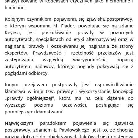
sklasyfikowane w kodeksach etycznych jako niemoralne i
haniebne.
KASPERSKY LAB, LABORATORIA KASPERSKIEGO
Kolejnym czynnikiem pojawienia się zjawiska postprawdy,
KOMPETENCJE CYFROWE
o którym wspomina M. Flader, powołując się na zdanie
Keyesa, jest poszukiwanie prawdy w pozornych
autorytetach, specjalistach od etyki alternatywnej oraz w
KOMPETENCJE INFORMACYJNE
naginaniu prawdy i oczekiwaniu jej naginania ze strony
ekspertów. Prawdziwość i rzetelność przekazów jest
KOMUNIKACJA SIECIOWA
zastępowana względną wiarygodnością popartą
autorytetem nadawcy, którego poglądy pokrywają się z
KOMUNIKACJA STRATEGICZNA
poglądami odbiorcy.
Innym przejawem postprawdy jest usprawiedliwianie
KONCEPCJA SMART POWER
kłamstwa w imię tzw. prawdy i wykorzystanie koncepcji
„prawdy ogólniejszej”, która ma na celu dążenie do
KONCEPCJA WAY OF WARFARE
wyższego poziomu uczciwości, posługując się
pomniejszymi kłamstwami.
KONTRWYWIAD
Największym paradoksem pojawienia się zjawiska
postprawdy, zdaniem Ł. Pawłowskiego, jest to, że chociaż
KRAJOWY SYSTEM CYBERBEZPIECZEŃSTWA
można dotrzeć do obiektywnych faktów dzięki dostępowi