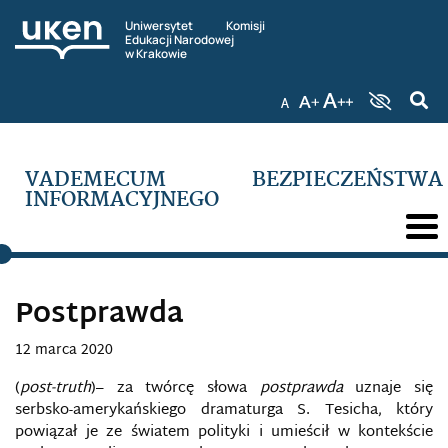
Uniwersytet Komisji
Edukacji Narodowej
DEEPFAKE
w Krakowie
DEEP WEB/INVISIBLE WEB
DEMOKRACJA INFORMACYJNA
VADEMECUM BEZPIECZEŃSTWA
INFORMACYJNEGO
DEZINFORMACJA RADIOELEKTRONICZNA
DOKTRYNA BEZPIECZEŃSTWA INFORMACYJNEGO
DOKTRYNA CYBERBEZPIECZEŃSTWA
Postprawda
RZECZYPOSPOLITEJ POLSKIEJ
12 marca 2020
DOUBLESWITCH
(
post-truth
)– za twórcę słowa
postprawda
uznaje się
serbsko-amerykańskiego dramaturga S. Tesicha, który
DOWÓDZTWO OPERACJI CYBERNETYCZNYCH
STANÓW ZJEDNOCZONYCH
powiązał je ze światem polityki i umieścił w kontekście