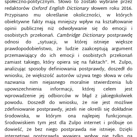
społeczno-politycznym. Słowo to zostało wybrane przez
DOWÓDZTWO PRZESTRZENI CYBERNETYCZNEJ I
redaktorów
Oxford English Dictionary
słowem roku 2016.
INFORMACYJNEJ NIEMIEC
Przypisano mu określanie okoliczności, w których
obiektywne fakty mają mniejszy wpływ na kształtowanie
DOXING
opinii publicznej niż odwoływanie się do emocji i
osobistych przekonań.
Cambridge Dictionary
postprawdę
odnosi do „sytuacji, w której istnieje większe
DRONY ROZPOZNAWCZE
prawdopodobieństwo, że ludzie zaakceptują argument
przemawiający do ich emocji i osobistych przekonań
E-BEZPIECZEŃSTWO
zamiast takiego, który opiera się na faktach”. M. Żulpo,
analizując sposoby definiowania postprawdy, doszedł do
E-DŻIHAD
wniosku, że większość autorów używa tego słowa w celu
nazwania nim niejasnego moralnie stwierdzenia lub
ECHO CHAMBER
upowszechnienia informacji, której celem jest
wprowadzenie jej odbiorców w błąd z jakiegokolwiek
powodu. Doszedł do wniosku, że nie jest możliwe
EDUKACJA DLA BEZPIECZEŃSTWA W SIECI
zdefiniowanie postprawdy, jeżeli nie określi się dokładnie
środowiska, w którym ona najlepiej funkcjonuje.
EDUKACJA I KULTURA JAKO ŚRODKI WOJNY
Środowiskiem tym jest dla Żulpo internet i próbuje on
INFORMACYJNEJ FR
dowieść, że bez niego postprawda nie istnieje. Dzięki
internetowi postprawda wywiera wpływ nie tylko na