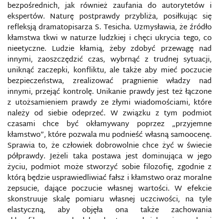
bezpośrednich, jak również zaufania do autorytetów i
INTERNET I LOGIKA TEORII SPISKOWYCH
ekspertów. Naturę postprawdy przybliża, posiłkując się
refleksją dramatopisarza S. Tesicha. Uzmysławia, że źródło
kłamstwa tkwi w naturze ludzkiej i chęci ukrycia tego, co
INŻYNIERIA SPOŁECZNA
nieetyczne. Ludzie kłamią, żeby zdobyć przewagę nad
innymi, zaoszczędzić czas, wybrnąć z trudnej sytuacji,
ISACA
uniknąć zaczepki, konfliktu, ale także aby mieć poczucie
bezpieczeństwa, zrealizować pragnienie władzy nad
ISLAMSKI GLOBALNY FRONT MEDIALNY (GIMF)
innymi, przejąć kontrolę. Unikanie prawdy jest też łączone
z utożsamieniem prawdy ze złymi wiadomościami, które
należy od siebie odeprzeć. W związku z tym podmiot
IZRAELSKA KRAJOWA DYREKCJA CYBERNETYCZNA
czasami chce być okłamywany poprzez „przyjemne
kłamstwo”, które pozwala mu podnieść własną samoocenę.
IWAR
Sprawia to, że człowiek dobrowolnie chce żyć w świecie
półprawdy. Jeżeli taka postawa jest dominująca w jego
IWAR
życiu, podmiot może stworzyć sobie filozofię, zgodnie z
którą będzie usprawiedliwiać fałsz i kłamstwo oraz moralne
KAMPANIE MEDIALNE NA RZECZ BEZPIECZEŃSTWA
zepsucie, dające poczucie własnej wartości. W efekcie
skonstruuje skalę pomiaru własnej uczciwości, na tyle
elastyczną, aby objęła ona także zachowania
KANAŁ NA YOUTUBIE