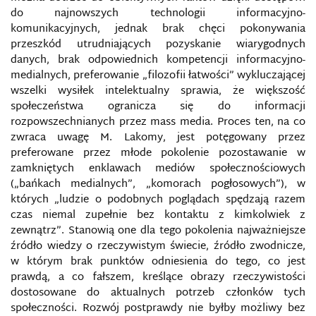
do najnowszych technologii informacyjno-
KRYMINALISTYKA MEDIÓW CYFROWYCH
komunikacyjnych, jednak brak chęci pokonywania
przeszkód utrudniających pozyskanie wiarygodnych
danych, brak odpowiednich kompetencji informacyjno-
KULTURA BEZPIECZEŃSTWA INFORMACYJNEGO
medialnych, preferowanie „filozofii łatwości” wykluczającej
wszelki wysiłek intelektualny sprawia, że większość
KULTURA INFORMACYJNA
społeczeństwa ogranicza się do informacji
rozpowszechnianych przez mass media. Proces ten, na co
LUKA WIEDZY
zwraca uwagę M. Lakomy, jest potęgowany przez
preferowane przez młode pokolenie pozostawanie w
MANIPULACJA HISTORIĄ
zamkniętych enklawach mediów społecznościowych
(„bańkach medialnych”, „komorach pogłosowych”), w
których „ludzie o podobnych poglądach spędzają razem
MANIPULACJA INFORMACJĄ
czas niemal zupełnie bez kontaktu z kimkolwiek z
zewnątrz”. Stanowią one dla tego pokolenia najważniejsze
MANIPULACJA MEDIALNA
źródło wiedzy o rzeczywistym świecie, źródło zwodnicze,
w którym brak punktów odniesienia do tego, co jest
MEDIA BIAS
prawdą, a co fałszem, kreślące obrazy rzeczywistości
dostosowane do aktualnych potrzeb członków tych
MEDIA MAINSTREAMOWE I ALTERNATYWNE
społeczności. Rozwój postprawdy nie byłby możliwy bez