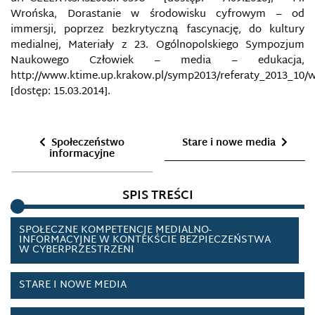
SIECIOCENTRYCZNE SYSTEMY ZARZĄDZANIA
Wrońska, Dorastanie w środowisku cyfrowym – od
WALKĄ C4ISR
immersji, poprzez bezkrytyczną fascynację, do kultury
medialnej, Materiały z 23. Ogólnopolskiego Sympozjum
SŁUŻBY SPECJALNE
Naukowego Człowiek – media – edukacja,
http://www.ktime.up.krakow.pl/symp2013/referaty_2013_10/
SOCIAL MEDIA INTELLIGENCE (SOCMINT)
[dostęp: 15.03.2014].
SPIN DOKTORING
Społeczeństwo
Stare i nowe media
informacyjne
SPIRALA MILCZENIA
SPIS TREŚCI
SPOŁECZEŃSTWO INFORMACYJNE
SPOŁECZNE KOMPETENCJE MEDIALNO-
INFORMACYJNE W KONTEKŚCIE BEZPIECZEŃSTWA
W CYBERPRZESTRZENI
STARE I NOWE MEDIA