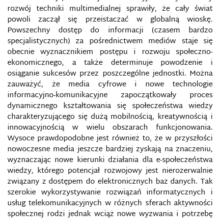
IZRAELSKA KRAJOWA DYREKCJA CYBERNETYCZNA
rozwój techniki multimedialnej sprawiły, że cały świat
powoli zaczął się przeistaczać w globalną wioskę.
IWAR
Powszechny dostęp do informacji (czasem bardzo
specjalistycznych) za pośrednictwem mediów staje się
IWAR
obecnie wyznacznikiem postępu i rozwoju społeczno-
ekonomicznego, a także determinuje powodzenie i
osiąganie sukcesów przez poszczególne jednostki. Można
KAMPANIE MEDIALNE NA RZECZ BEZPIECZEŃSTWA
zauważyć, że media cyfrowe i nowe technologie
informacyjno-komunikacyjne zapoczątkowały proces
KANAŁ NA YOUTUBIE
dynamicznego kształtowania się społeczeństwa wiedzy
charakteryzującego się dużą mobilnością, kreatywnością i
KASPERSKY LAB, LABORATORIA KASPERSKIEGO
innowacyjnością w wielu obszarach funkcjonowania.
Wysoce prawdopodobne jest również to, że w przyszłości
nowoczesne media jeszcze bardziej zyskają na znaczeniu,
KOMPETENCJE CYFROWE
wyznaczając nowe kierunki działania dla e-społeczeństwa
wiedzy, którego potencjał rozwojowy jest nierozerwalnie
KOMPETENCJE INFORMACYJNE
związany z dostępem do elektronicznych baz danych. Tak
szerokie wykorzystywanie rozwiązań informatycznych i
KOMUNIKACJA SIECIOWA
usług telekomunikacyjnych w różnych sferach aktywności
społecznej rodzi jednak wciąż nowe wyzwania i potrzebę