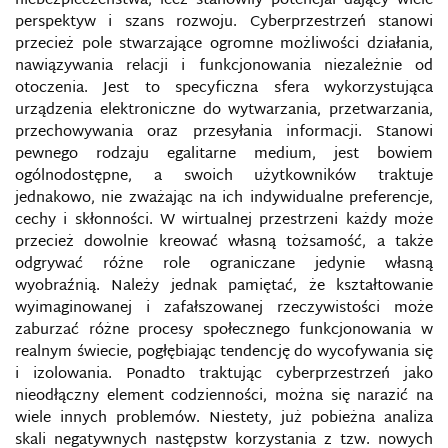
niebezpieczeństwa, lecz stanowiły potencjał dający wiele
perspektyw i szans rozwoju. Cyberprzestrzeń stanowi
przecież pole stwarzające ogromne możliwości działania,
PROGRAMY MASOWEJ INWIGILACJI
nawiązywania relacji i funkcjonowania niezależnie od
otoczenia. Jest to specyficzna sfera wykorzystująca
PROPAGANDA IDEOLOGICZNA
urządzenia elektroniczne do wytwarzania, przetwarzania,
przechowywania oraz przesyłania informacji. Stanowi
PROPAGANDA PAŃSTWOWA
pewnego rodzaju egalitarne medium, jest bowiem
ogólnodostępne, a swoich użytkowników traktuje
PRZECIĄŻENIE INFORMACYJNE
jednakowo, nie zważając na ich indywidualne preferencje,
cechy i skłonności. W wirtualnej przestrzeni każdy może
przecież dowolnie kreować własną tożsamość, a także
PRZECIWDZIAŁANIE DEZINFORMACJI I
PROPAGANDZIE
odgrywać różne role ograniczane jedynie własną
wyobraźnią. Należy jednak pamiętać, że kształtowanie
wyimaginowanej i zafałszowanej rzeczywistości może
PRZESTĘPCZOŚĆ KOMPUTEROWA
zaburzać różne procesy społecznego funkcjonowania w
realnym świecie, pogłębiając tendencję do wycofywania się
PRZESTĘPSTWA PRZECIWKO OCHRONIE
INFORMACJI
i izolowania. Ponadto traktując cyberprzestrzeń jako
nieodłączny element codzienności, można się narazić na
wiele innych problemów. Niestety, już pobieżna analiza
PRZESTĘPSTWA PRZECIWKO SYSTEMOM
INFORMATYCZNYM
skali negatywnych następstw korzystania z tzw. nowych