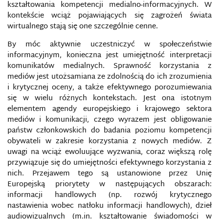
KOMUNIKACJA STRATEGICZNA
kształtowania kompetencji medialno-informacyjnych. W
kontekście wciąż pojawiających się zagrożeń świata
wirtualnego stają się one szczególnie cenne.
KONCEPCJA SMART POWER
By móc aktywnie uczestniczyć w społeczeństwie
KONCEPCJA WAY OF WARFARE
informacyjnym, konieczna jest umiejętność interpretacji
komunikatów medialnych. Sprawność korzystania z
mediów jest utożsamiana ze zdolnością do ich zrozumienia
KONTRWYWIAD
i krytycznej oceny, a także efektywnego porozumiewania
się w wielu różnych kontekstach. Jest ona istotnym
KRAJOWY SYSTEM CYBERBEZPIECZEŃSTWA
elementem agendy europejskiego i krajowego sektora
mediów i komunikacji, czego wyrazem jest obligowanie
KRYMINALISTYKA MEDIÓW CYFROWYCH
państw członkowskich do badania poziomu kompetencji
obywateli w zakresie korzystania z nowych mediów. Z
KULTURA BEZPIECZEŃSTWA INFORMACYJNEGO
uwagi na wciąż ewoluujące wyzwania, coraz większą rolę
przywiązuje się do umiejętności efektywnego korzystania z
nich. Przejawem tego są ustanowione przez Unię
KULTURA INFORMACYJNA
Europejską priorytety w następujących obszarach:
informacji handlowych (np. rozwój krytycznego
LUKA WIEDZY
nastawienia wobec natłoku informacji handlowych), dzieł
audiowizualnych (m.in. kształtowanie świadomości w