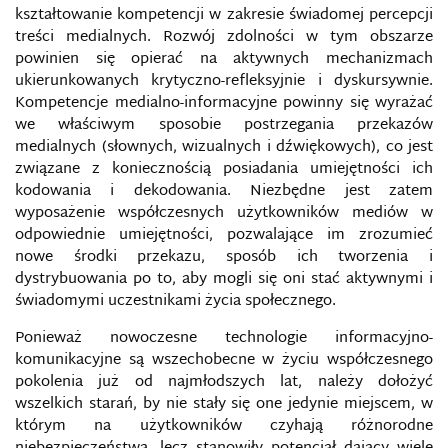
kształtowanie kompetencji w zakresie świadomej percepcji
treści medialnych. Rozwój zdolności w tym obszarze
POSTPRAWDA
powinien się opierać na aktywnych mechanizmach
ukierunkowanych krytyczno-refleksyjnie i dyskursywnie.
POTENCJAŁ SIŁY PAŃSTWA
Kompetencje medialno-informacyjne powinny się wyrażać
we właściwym sposobie postrzegania przekazów
PRAWNA OCHRONA DZIENNIKARSKICH ŹRÓDEŁ
medialnych (słownych, wizualnych i dźwiękowych), co jest
INFORMACJI
związane z koniecznością posiadania umiejętności ich
kodowania i dekodowania. Niezbędne jest zatem
PRAWNE ASPEKTY ZWALCZANIA
wyposażenie współczesnych użytkowników mediów w
CYBERPRZESTĘPCZOŚCI W POLSCE
odpowiednie umiejętności, pozwalające im zrozumieć
nowe środki przekazu, sposób ich tworzenia i
PRAWNE PODSTAWY FUNKCJONOWANIA MEDIÓW
dystrybuowania po to, aby mogli się oni stać aktywnymi i
W POLSCE I W UE
świadomymi uczestnikami życia społecznego.
PRAWO DO INFORMACJI
Ponieważ nowoczesne technologie informacyjno-
komunikacyjne są wszechobecne w życiu współczesnego
PROCESY INFORMACYJNE
pokolenia już od najmłodszych lat, należy dołożyć
wszelkich starań, by nie stały się one jedynie miejscem, w
którym na użytkowników czyhają różnorodne
PROFILAKTYKA BEZPIECZEŃSTWA
INFORMACYJNEGO