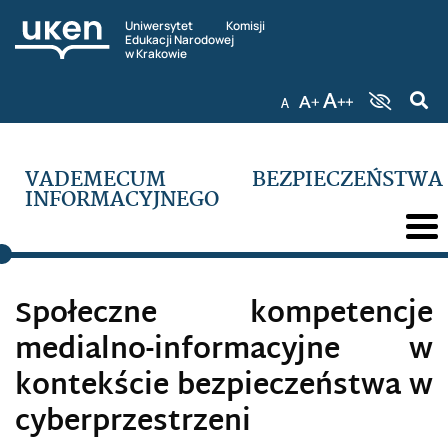
HAKTYWIZM
Uniwersytet Komisji
Edukacji Narodowej
w Krakowie
HARD POWER
HEJT
HONEYPOT
VADEMECUM BEZPIECZEŃSTWA
INFORMACYJNEGO
INFORMACJA
INFORMACYJNA REWOLUCJA W SPRAWACH
WOJSKOWYCH
Społeczne kompetencje
INFORMACYJNE OPERACJE SPECJALNE KREMLA
PRZECIWKO UKRAINIE
medialno-informacyjne w
kontekście bezpieczeństwa w
INFORMACYJNY WYMIAR MIĘKKIEJ SIŁY, MIĘKKA
SIŁA
cyberprzestrzeni