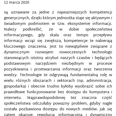
INFORMACYJNY OMBUDSMAN
12 marca 2020
są uznawane za jedne z najważniejszych kompetencji
INFOSFERA
generycznych, dzięki którym jednostka staje się aktywnym i
świadomym podmiotem w tzw. ekosystemie informacji.
INFRASTRUKTURA INFORMACYJNA
Należy podkreślić, że w dobie społeczeństwa
informacyjnego, gdy skala oraz tempo przepływu
INSTAGRAM
informacji wciąż się zwiększa, kompetencje te nabierają
kluczowego znaczenia. Jest to niewątpliwie związane z
dynamicznym rozwojem nowoczesnych technologii
INTEGRITY INITIATIVE
stanowiących istotny atrybut naszych czasów i będących
podstawowym narzędziem niezbędnym w procesie
INTERNET I LOGIKA TEORII SPISKOWYCH
pozyskiwania i przetwarzania informacji oraz tworzenia
wiedzy. Technologie te odgrywają fundamentalną rolę w
INŻYNIERIA SPOŁECZNA
wielu różnych obszarach i sektorach (np. administracja,
gospodarka) i obecnie trudno byłoby wyobrazić sobie ich
ISACA
prawidłowe funkcjonowanie bez dostępu do komputera i
internetu. Najprawdopodobniej też znaczna część
społeczeństwa odczułaby poważny problem, gdyby nagle
ISLAMSKI GLOBALNY FRONT MEDIALNY (GIMF)
została pozbawiona dostępu do nowych mediów. Jak się
zatem okazuje, rewolucja informacyjna i dynamiczny