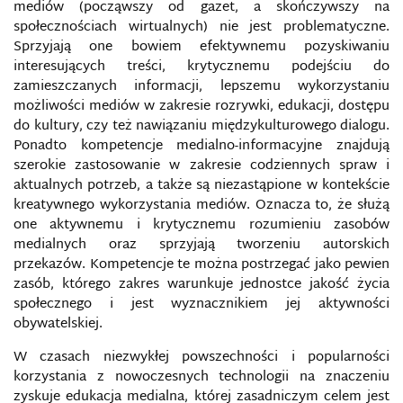
mediów (począwszy od gazet, a skończywszy na
PEDAGOGIZACJA MEDIALNA RODZINY W
społecznościach wirtualnych) nie jest problematyczne.
SPOŁECZEŃSTWIE INFORMACYJNYM
Sprzyjają one bowiem efektywnemu pozyskiwaniu
interesujących treści, krytycznemu podejściu do
PHISHING
zamieszczanych informacji, lepszemu wykorzystaniu
możliwości mediów w zakresie rozrywki, edukacji, dostępu
PIĄTA KOLUMNA W DOBIE INTERNETU
do kultury, czy też nawiązaniu międzykulturowego dialogu.
Ponadto kompetencje medialno-informacyjne znajdują
szerokie zastosowanie w zakresie codziennych spraw i
PODMORSKIE SIECI TELEKOMUNIKACYJNE
aktualnych potrzeb, a także są niezastąpione w kontekście
kreatywnego wykorzystania mediów. Oznacza to, że służą
PODSŁUCH
one aktywnemu i krytycznemu rozumieniu zasobów
medialnych oraz sprzyjają tworzeniu autorskich
POLITYKA BEZPIECZEŃSTWA INFORMACJI
przekazów. Kompetencje te można postrzegać jako pewien
zasób, którego zakres warunkuje jednostce jakość życia
POLITYKA BEZPIECZEŃSTWA UE
społecznego i jest wyznacznikiem jej aktywności
obywatelskiej.
POLITYKA INFORMACYJNA
W czasach niezwykłej powszechności i popularności
korzystania z nowoczesnych technologii na znaczeniu
POPRAWNOŚĆ POLITYCZNA
zyskuje edukacja medialna, której zasadniczym celem jest