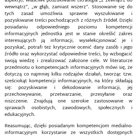
aspekty); właściwe poszukiwanie (strategia „z zewnątrz do
OKNO OVERTONA
wewnątrz”, „w głąb, zamiast wszerz”. Stosowanie się do
tych zasad umożliwia sprawne wyszukiwanie i
OPERACJE INFORMACYJNE
pozyskiwanie treści pochodzących z różnych źródeł. Dzięki
posiadaniu odpowiedniego poziomu kompetencji
OPERACJE PROPAGANDOWE
informacyjnych jednostka jest w stanie określić zakres
interesujących ją informacji, wyselekcjonować je i
pozyskać, potrafi też krytycznie ocenić dany zasób i jego
OPERACJE PSYCHOLOGICZNE
źródło oraz wykorzystać odpowiednie treści, by wzbogacić
swoją wiedzę i zrealizować założone cele. W literaturze
OPERACJE WOJSKOWEJ DEZINFORMACJI
przedmiotu o kompetencjach informacyjnych mówi się, że
dotyczą co najmniej kilku rodzajów działań, tworząc tzw.
OPINIA PUBLICZNA
sześciokąt kompetencji informacyjnych, na który składają
się: pozyskiwanie i dekodowanie informacji, jej
OPÓŹNIENIE INFORMACYJNE
przechowywanie, przetwarzanie, przesyłanie oraz
niszczenie. Znajdują one szerokie zastosowanie w
sprawach osobistych, zawodowych, społecznych i
ORGANY WŁAŚCIWE DO SPRAW
CYBERBEZPIECZEŃSTWA
edukacyjnych.
Reasumując, dzięki posiadanym kompetencjom medialno-
PATOGENY INFORMACYJNE
informacyjnym korzystanie ze wszystkich dostępnych