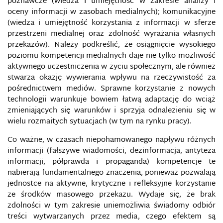
poznawcze (wiedza i umiejętność w zakresie analizy i
oceny informacji w zasobach medialnych); komunikacyjne
MEDIALNE RELACJE WOJENNE
(wiedza i umiejętność korzystania z informacji w sferze
przestrzeni medialnej oraz zdolność wyrażania własnych
MEM INTERNETOWY
przekazów). Należy podkreślić, że osiągnięcie wysokiego
poziomu kompetencji medialnych daje nie tylko możliwość
aktywnego uczestniczenia w życiu społecznym, ale również
METODY PRZECIWDZIAŁANIA TECHNOLOGIOM
MANIPULACYJNYM W SIECIACH
stwarza okazję wywierania wpływu na rzeczywistość za
SPOŁECZNOŚCIOWYCH
pośrednictwem mediów. Sprawne korzystanie z nowych
technologii warunkuje bowiem łatwą adaptację do wciąż
METODY WALKI INFORMACYJNEJ W MEDIACH
zmieniających się warunków i sprzyja odnalezieniu się w
ELEKTRONICZNYCH
wielu rozmaitych sytuacjach (w tym na rynku pracy).
Co ważne, w czasach niepohamowanego napływu różnych
METODY WALKI Z INFORMACJĄ W
ELEKTRONICZNYCH ŚRODKACH MASOWEGO
informacji (fałszywe wiadomości, dezinformacja, antyteza
PRZEKAZU
informacji, półprawda i propaganda) kompetencje te
nabierają fundamentalnego znaczenia, ponieważ pozwalają
MIĘDZYNARODOWA ORGANIZACJA ATRYBUCJI
jednostce na aktywne, krytyczne i refleksyjne korzystanie
CYBERATAKÓW
ze środków masowego przekazu. Wydaje się, że brak
zdolności w tym zakresie uniemożliwia świadomy odbiór
MINISTERSTWO POLITYKI INFORMACYJNEJ
treści wytwarzanych przez media, czego efektem są
UKRAINY (MPI)