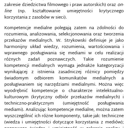
MANIPULACJA HISTORIĄ
zakresie dziedzictwa filmowego i praw autorskich) oraz
on-
line
(np. kształtowanie umiejętności krytycznego
MANIPULACJA INFORMACJĄ
korzystania z zasobów w sieci).
Kompetencje medialne polegają zatem na zdolności do
MANIPULACJA MEDIALNA
rozumienia, analizowania, selekcjonowania oraz tworzenia
przekazów medialnych. W. Strykowski definiuje je jako
MEDIA BIAS
harmonijny układ wiedzy, rozumienia, wartościowania i
wprawnego posługiwania się mediami w celu realizacji
różnych zadań poznawczych. Takie rozumienie
MEDIA MAINSTREAMOWE I ALTERNATYWNE
kompetencji medialnych wymaga jednakże kategoryzacji
wynikającej z istnienia zasadniczej różnicy pomiędzy
MEDIA SPOŁECZNOŚCIOWE
świadomym odbiorem komunikatów medialnych a
posługiwaniem się narzędziami medialnymi. Można więc
MEDIA TRADYCYJNE I KONWERGENTNE JAKO
wyodrębnić kompetencje o charakterze intelektualno-
NARZĘDZIE IMPLEMENTACJI AGRESJI
INFORMACYJNEJ
kulturowym (krytyczny odbiór przekazów medialnych) i
techniczno-praktycznym (umiejętność posługiwania
mediami). Analizując kompetencje medialne, można zatem
MEDIA W SYTUACJACH KRYZYSOWYCH
wyszczególnić ich różne komponenty, takie jak: techniczne
(wiedza i umiejętności dotyczące korzystania z mediów);
MEDIALNA WOJNA ROSJI