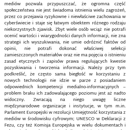
mediów pozwala przypuszczać, że ogromna część
społeczeństwa nie jest świadoma istnienia wielu zagrożeń,
PRZESTĘPSTWA PRZECIWKO WIARYGODNOŚCI
DOKUMENTÓW
przez co przejawia ryzykowne i niewłaściwe zachowania w
cyberświecie i staje się łatwym obiektem różnego rodzaju
niekorzystnych zjawisk. Zbyt wiele osób wciąż nie potrafi
PRZESTRZEŃ BEZPIECZEŃSTWA INFORMACJI
UKRAINY
ocenić wartości i wiarygodności danych informacji, nie zna
strategii ich wyszukiwania, nie umie odróżnić faktów od
PRZESTRZEŃ INFORMACYJNA
opinii, nie potrafi dokonać właściwej selekcji
zamieszczonych materiałów oraz nie ma pojęcia o istnieniu
zasad etycznych i zapisów prawa regulujących kwestie
PRZESTRZEŃ MEDIALNA
pozyskiwania i tworzenia informacji. Należy przy tym
podkreślić, że często sama biegłość w korzystaniu z
RADIO WOLNA EUROPA I RADIO SWOBODA
nowych technologii nie idzie w parze z posiadaniem
odpowiednich kompetencji medialno-informacyjnych –
RANSOMWARE
problem braku ich zadowalającego poziomu jest aż nadto
widoczny. Zwracają na niego uwagę liczne
międzynarodowe organizacje i instytucje, w tym m.in.
ROLA INFORMACJI MASS MEDIALNEJ W WOJNACH
HYBRYDOWYCH
Parlament Europejski w rezolucji Umiejętność korzystania z
mediów w środowisku cyfrowym; UNESCO w Deklaracji z
ROLA TECHNOLOGII INFORMACYJNO-
Fezu, czy też Komisja Europejska w wielu dokumentach i
TELEKOMUNIKACYJNYCH W DZIAŁANIACH