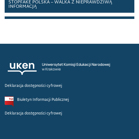
STOPFAKE POLSKA – WALKA Z NIEPRAWDZIWĄ
INFORMACJĄ
STRATEGIA CYBERBEZPIECZEŃSTWA USA
SWATTING
SYSTEM INFORMACYJNY
Uniwersytet Komisji Edukacji Narodowej
SYSTEM OŚWIATY PUBLICZNEJ A BEZPIECZEŃSTWO
w Krakowie
INFORMACYJNE
Deklaracja dostępności cyfrowej
SYSTEM ZAUFANIA SPOŁECZNEGO
Biuletyn Informacji Publicznej
SZTUCZNA INTELIGENCJA
Deklaracja dostępności cyfrowej
ŚRODOWISKO CYBERBEZPIECZEŃSTWA
ŚRODOWISKO INFORMACYJNE