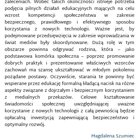
zaleceniach. Wobec takich okoliczności istnieje potrzeba
PSYCHOLOGICZNYCH
podjęcia pilnych działań edukacyjnych mających na celu
wzrost kompetencji społeczeństwa w zakresie
ROSYJSKA FABRYKA TROLLI Z PETERSBURGA
bezpiecznego, prawidłowego i efektywnego sposobu
korzystania z nowych technologii. Ważne jest, by
ROSYJSKA MASS MEDIALNA MANIPULACJA
podejmowane przedsięwzięcia w zakresie wprowadzania w
INFORMACJĄ W WOJNIE HYBRYDOWEJ PRZECIWKO
świat mediów były skoordynowane. Dużą rolę w tym
UKRAINIE
obszarze powinna odgrywać rodzina, która – jako
podstawowa komórka społeczna – poprzez promowanie
ROSYJSKA USTAWA O ZAGRANICZNYCH
AGENTACH/AGENTACH WPŁYWU
dobrych praktyk i prezentowanie właściwych wzorców
zachowań ma szansę ukształtować w młodym pokoleniu
pożądane postawy. Oczywiście, starania te powinny być
ROSYJSKIE WOJSKA DO OPERACJI
INFORMACYJNYCH
wspierane przez edukację formalną kładącą nacisk na różne
aspekty związane z dojrzałym i bezpiecznym korzystaniem
z medialnych przekazów. Celowe kształtowanie
ROZPOZNANIE GEOPRZESTRZENNE
świadomości społecznej uwzględniającej uważne
korzystanie z nowych technologii z całą pewnością będzie
ROZPOZNANIE SATELITARNE
opłacalną inwestycją zapewniającą bezpieczeństwo i
optymalny rozwój.
ROZPOZNANIE WOJSKOWE
Magdalena Szumiec