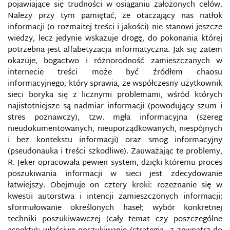
pojawiające się trudności w osiąganiu założonych celów.
Należy przy tym pamiętać, że otaczający nas natłok
MONITOROWANIE WŁADZY
informacji (o rozmaitej treści i jakości) nie stanowi jeszcze
wiedzy, lecz jedynie wskazuje drogę, do pokonania której
MYSPACE
potrzebna jest alfabetyzacja informatyczna. Jak się zatem
okazuje, bogactwo i różnorodność zamieszczanych w
NEWS NA TEMAT BEZPIECZEŃSTWA
internecie treści może być źródłem chaosu
informacyjnego, który sprawia, że współczesny użytkownik
sieci boryka się z licznymi problemami, wśród których
NIEMILITARNE METODY PROWADZENIA WOJNY
HYBRYDOWEJ
najistotniejsze są nadmiar informacji (powodujący szum i
stres poznawczy), tzw. mgła informacyjna (szereg
nieudokumentowanych, nieuporządkowanych, niespójnych
NIEOGŁOSZONA WOJNA INFORMACYJNA KREMLA
i bez kontekstu informacji) oraz smog informacyjny
(pseudonauka i treści szkodliwe). Zauważając te problemy,
OBRONA INFORMACYJNA
R. Jeker opracowała pewien system, dzięki któremu proces
poszukiwania informacji w sieci jest zdecydowanie
OCHRONA WŁASNOŚCI INTELEKTUALNEJ W SIECI
łatwiejszy. Obejmuje on cztery kroki: rozeznanie się w
kwestii autorstwa i intencji zamieszczonych informacji;
ODDZIAŁY CYBERNETYCZNE W WOJSKU POLSKIM
sformułowanie określonych haseł; wybór konkretnej
techniki poszukiwawczej (cały temat czy poszczególne