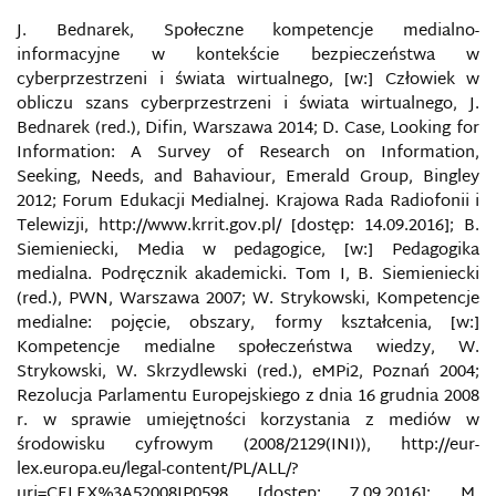
RT (POCZĄTKOWO RUSSIA TODAY)
J. Bednarek, Społeczne kompetencje medialno-
informacyjne w kontekście bezpieczeństwa w
RUSSKIJ MIR JAKO TECHNOLOGIA PENETRACJI
cyberprzestrzeni i świata wirtualnego, [w:] Człowiek w
PAŃSTWA
obliczu szans cyberprzestrzeni i świata wirtualnego, J.
Bednarek (red.), Difin, Warszawa 2014; D. Case, Looking for
RYNEK MEDIALNY
Information: A Survey of Research on Information,
Seeking, Needs, and Bahaviour, Emerald Group, Bingley
2012; Forum Edukacji Medialnej. Krajowa Rada Radiofonii i
RYZYKO INFORMACYJNE
Telewizji, http://www.krrit.gov.pl/ [dostęp: 14.09.2016]; B.
Siemieniecki, Media w pedagogice, [w:] Pedagogika
SABOTAŻ KOMPUTEROWY
medialna. Podręcznik akademicki. Tom I, B. Siemieniecki
(red.), PWN, Warszawa 2007; W. Strykowski, Kompetencje
SEKSTING
medialne: pojęcie, obszary, formy kształcenia, [w:]
Kompetencje medialne społeczeństwa wiedzy, W.
SIECI SPOŁECZNOŚCIOWE JAKO NOWE NARZĘDZIA
Strykowski, W. Skrzydlewski (red.), eMPi2, Poznań 2004;
PROWADZENIA WOJEN INFORMACYJNYCH WE
Rezolucja Parlamentu Europejskiego z dnia 16 grudnia 2008
WSPÓŁCZESNYM ŚWIECIE
r. w sprawie umiejętności korzystania z mediów w
środowisku cyfrowym (2008/2129(INI)), http://eur-
SIECIOCENTRYCZNE BEZPIECZEŃSTWO
lex.europa.eu/legal-content/PL/ALL/?
uri=CELEX%3A52008IP0598 [dostęp: 7.09.2016]; M.