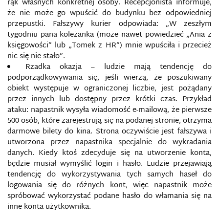
rąk własnych konkretnej osoby. Recepcjonista informuje,
że nie może go wpuścić do budynku bez odpowiedniej
przepustki. Fałszywy kurier odpowiada: „W zeszłym
BEZPIECZEŃSTWO DANYCH OSOBOWYCH
tygodniu pana koleżanka (może nawet powiedzieć „Ania z
księgowości” lub „Tomek z HR”) mnie wpuściła i przecież
BEZPIECZEŃSTWO INFORMACJI NIEJAWNYCH
nic się nie stało”.
Rzadka okazja – ludzie mają tendencję do
BEZPIECZEŃSTWO INFORMACJI WOJSKOWEJ
podporządkowywania się, jeśli wierzą, że poszukiwany
obiekt występuje w ograniczonej liczbie, jest pożądany
BEZPIECZEŃSTWO INFORMACYJNE
przez innych lub dostępny przez krótki czas. Przykład
ataku: napastnik wysyła wiadomość e-mailową, że pierwsze
500 osób, które zarejestrują się na podanej stronie, otrzyma
BEZPIECZEŃSTWO MEDIALNE
darmowe bilety do kina. Strona oczywiście jest fałszywa i
utworzona przez napastnika specjalnie do wykradania
BEZPIECZEŃSTWO
danych. Kiedy ktoś zdecyduje się na utworzenie konta,
TELEINFORMATYCZNE/TELEINFORMACYJNE
będzie musiał wymyślić login i hasło. Ludzie przejawiają
tendencję do wykorzystywania tych samych haseł do
BEZPIECZEŃSTWO W KAMPANIACH WYBORCZYCH
W INTERNECIE
logowania się do różnych kont, więc napastnik może
spróbować wykorzystać podane hasło do włamania się na
inne konta użytkownika.
BEZPIECZEŃSTWO W MEDIACH
SPOŁECZNOŚCIOWYCH