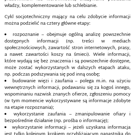
władzy, komplementowanie lub schlebianie.
DEEP WEB/INVISIBLE WEB
Cykl socjotechniczny mający na celu zdobycie informacji
można podzielić na cztery główne etapy:
DEMOKRACJA INFORMACYJNA
rozpoznanie – obejmuje ogólną analizę powszechnie
DEZINFORMACJA RADIOELEKTRONICZNA
dostępnych informacji (np. treści w mediach
społecznościowych, zawartość stron internetowych, prasy,
DOKTRYNA BEZPIECZEŃSTWA INFORMACYJNEGO
a nawet zawartości koszy na śmieci). Wiele informacji,
które wydają się bez znaczenia i są powszechnie dostępne,
może zostać wykorzystanych w dalszych etapach ataku,
DOKTRYNA CYBERBEZPIECZEŃSTWA
RZECZYPOSPOLITEJ POLSKIEJ
np. podczas podszywania się pod inną osobę;
budowanie więzi i zaufania – polega m.in. na użyciu
wewnętrznych informacji, podawaniu się za kogoś innego,
DOUBLESWITCH
wspominaniu nazwisk znanych ofierze, zgłoszeniu pomocy
(w tym momencie wykorzystywane są informacje zdobyte
DOWÓDZTWO OPERACJI CYBERNETYCZNYCH
na etapie rozpoznania);
STANÓW ZJEDNOCZONYCH
wykorzystanie zaufania – zmanipulowanie ofiary i
bezpośrednie działanie (np. prośba o informację);
DOWÓDZTWO PRZESTRZENI CYBERNETYCZNEJ I
INFORMACYJNEJ NIEMIEC
wykorzystanie informacji – jeżeli uzyskana informacja
jest tylko kolejnym krokiem przybliżającym napastnika do