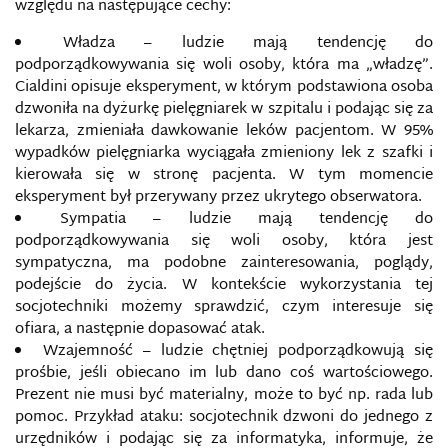
względu na następujące cechy:
Władza – ludzie mają tendencję do
podporządkowywania się woli osoby, która ma „władzę”.
Cialdini opisuje eksperyment, w którym podstawiona osoba
dzwoniła na dyżurkę pielęgniarek w szpitalu i podając się za
lekarza, zmieniała dawkowanie leków pacjentom. W 95%
wypadków pielęgniarka wyciągała zmieniony lek z szafki i
kierowała się w stronę pacjenta. W tym momencie
eksperyment był przerywany przez ukrytego obserwatora.
Sympatia – ludzie mają tendencję do
podporządkowywania się woli osoby, która jest
sympatyczna, ma podobne zainteresowania, poglądy,
podejście do życia. W kontekście wykorzystania tej
socjotechniki możemy sprawdzić, czym interesuje się
ofiara, a następnie dopasować atak.
Wzajemność – ludzie chętniej podporządkowują się
prośbie, jeśli obiecano im lub dano coś wartościowego.
Prezent nie musi być materialny, może to być np. rada lub
pomoc. Przykład ataku: socjotechnik dzwoni do jednego z
urzędników i podając się za informatyka, informuje, że