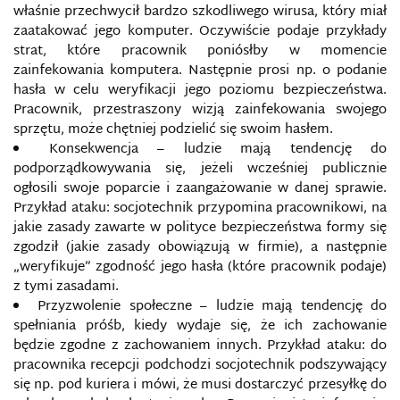
właśnie przechwycił bardzo szkodliwego wirusa, który miał
zaatakować jego komputer. Oczywiście podaje przykłady
AGENCJE PRASOWE (INFORMACYJNE)
strat, które pracownik poniósłby w momencie
zainfekowania komputera. Następnie prosi np. o podanie
AGRESJA ELEKTRONICZNA
hasła w celu weryfikacji jego poziomu bezpieczeństwa.
Pracownik, przestraszony wizją zainfekowania swojego
sprzętu, może chętniej podzielić się swoim hasłem.
AI FOUNDATION
Konsekwencja – ludzie mają tendencję do
podporządkowywania się, jeżeli wcześniej publicznie
AMAQ
ogłosili swoje poparcie i zaangażowanie w danej sprawie.
Przykład ataku: socjotechnik przypomina pracownikowi, na
ANALOGOWE MAPY WOJSKOWE
jakie zasady zawarte w polityce bezpieczeństwa formy się
zgodził (jakie zasady obowiązują w firmie), a następnie
AS-SAHAB
„weryfikuje” zgodność jego hasła (które pracownik podaje)
z tymi zasadami.
Przyzwolenie społeczne – ludzie mają tendencję do
ATAK INFORMACYJNY
spełniania próśb, kiedy wydaje się, że ich zachowanie
będzie zgodne z zachowaniem innych. Przykład ataku: do
AUDYT BEZPIECZEŃSTWA INFORMACJI
pracownika recepcji podchodzi socjotechnik podszywający
się np. pod kuriera i mówi, że musi dostarczyć przesyłkę do
BARIERY INFORMACYJNE