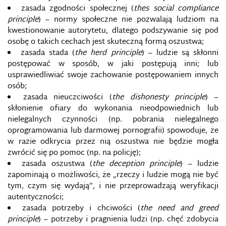
zasada zgodności społecznej (
thes social compliance
CYBERBROŃ
principle
) – normy społeczne nie pozwalają ludziom na
kwestionowanie autorytetu, dlatego podszywanie się pod
CYBERCENZURA
osobę o takich cechach jest skuteczną formą oszustwa;
zasada stada (
the herd principle
) – ludzie są skłonni
CYBERGRUPY
postępować w sposób, w jaki postępują inni; lub
usprawiedliwiać swoje zachowanie postępowaniem innych
osób;
CYBERKONFLIKT
zasada nieuczciwości (
the dishonesty principle
) –
skłonienie ofiary do wykonania nieodpowiednich lub
CYBERPRZEMOC
nielegalnych czynności (np. pobrania nielegalnego
oprogramowania lub darmowej pornografii) spowoduje, że
CYBERPRZESTĘPCZOŚĆ
w razie odkrycia przez nią oszustwa nie będzie mogła
zwrócić się po pomoc (np. na policję);
CYBERPRZESTRZEŃ
zasada oszustwa (
the deception principle
) – ludzie
zapominają o możliwości, że „rzeczy i ludzie mogą nie być
tym, czym się wydają”, i nie przeprowadzają weryfikacji
CYBERSZPIEGOSTWO
autentyczności;
zasada potrzeby i chciwości (
the need and greed
CYBERTERRORYZM
principle
) – potrzeby i pragnienia ludzi (np. chęć zdobycia