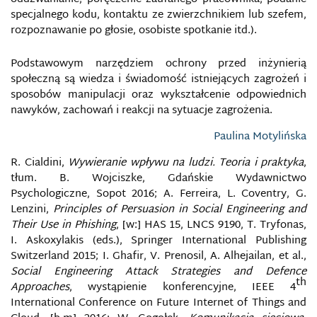
GEOPOLITYKA INFORMACYJNA
specjalnego kodu, kontaktu ze zwierzchnikiem lub szefem,
rozpoznawanie po głosie, osobiste spotkanie itd.).
GLOBALIZACJA INFORMACYJNA
Podstawowym narzędziem ochrony przed inżynierią
społeczną są wiedza i świadomość istniejących zagrożeń i
HAKER
sposobów manipulacji oraz wykształcenie odpowiednich
nawyków, zachowań i reakcji na sytuacje zagrożenia.
HAKTYWIZM
Paulina Motylińska
HARD POWER
R. Cialdini,
Wywieranie wpływu na ludzi.
Teoria i praktyka
,
tłum. B. Wojciszke, Gdańskie Wydawnictwo
HEJT
Psychologiczne, Sopot 2016; A. Ferreira, L. Coventry, G.
Lenzini,
Principles of Persuasion in Social Engineering and
Their Use in Phishing
, [w:] HAS 15, LNCS 9190, T. Tryfonas,
HONEYPOT
I. Askoxylakis (eds.), Springer International Publishing
Switzerland 2015; I. Ghafir, V. Prenosil, A. Alhejailan, et al.,
INFORMACJA
Social Engineering Attack Strategies and Defence
th
Approaches
, wystąpienie konferencyjne, IEEE 4
INFORMACYJNA REWOLUCJA W SPRAWACH
International Conference on Future Internet of Things and
WOJSKOWYCH