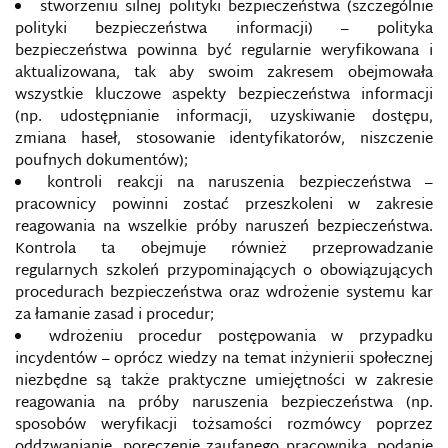
TROLLOM
stworzeniu silnej polityki bezpieczeństwa (szczególnie
polityki bezpieczeństwa informacji) – polityka
bezpieczeństwa powinna być regularnie weryfikowana i
EUROPEJSKA AGENCJA BEZPIECZEŃSTWA SIECI I
INFORMACJI
aktualizowana, tak aby swoim zakresem obejmowała
wszystkie kluczowe aspekty bezpieczeństwa informacji
(np. udostępnianie informacji, uzyskiwanie dostępu,
EUVSDISINFO
zmiana haseł, stosowanie identyfikatorów, niszczenie
poufnych dokumentów);
FACEBOOK
kontroli reakcji na naruszenia bezpieczeństwa –
pracownicy powinni zostać przeszkoleni w zakresie
FAKE NEWS
reagowania na wszelkie próby naruszeń bezpieczeństwa.
Kontrola ta obejmuje również przeprowadzanie
FAKEAPP
regularnych szkoleń przypominających o obowiązujących
procedurach bezpieczeństwa oraz wdrożenie systemu kar
za łamanie zasad i procedur;
FILTER BUBBLE
wdrożeniu procedur postępowania w przypadku
incydentów – oprócz wiedzy na temat inżynierii społecznej
FRAMING
niezbędne są także praktyczne umiejętności w zakresie
reagowania na próby naruszenia bezpieczeństwa (np.
GATEKEEPING
sposobów weryfikacji tożsamości rozmówcy poprzez
oddzwanianie, poręczenie zaufanego pracownika, podanie