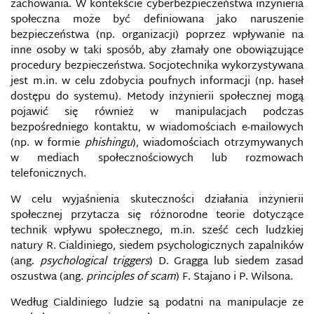
zachowania. W kontekście cyberbezpieczeństwa inżynieria
społeczna może być definiowana jako naruszenie
bezpieczeństwa (np. organizacji) poprzez wpływanie na
inne osoby w taki sposób, aby złamały one obowiązujące
procedury bezpieczeństwa. Socjotechnika wykorzystywana
jest m.in. w celu zdobycia poufnych informacji (np. haseł
dostępu do systemu). Metody inżynierii społecznej mogą
pojawić się również w manipulacjach podczas
bezpośredniego kontaktu, w wiadomościach e-mailowych
(np. w formie
phishingu
), wiadomościach otrzymywanych
w mediach społecznościowych lub rozmowach
telefonicznych.
W celu wyjaśnienia skuteczności działania inżynierii
społecznej przytacza się różnorodne teorie dotyczące
technik wpływu społecznego, m.in. sześć cech ludzkiej
natury R. Cialdiniego, siedem psychologicznych zapalników
(ang.
psychological triggers
) D. Gragga lub siedem zasad
oszustwa (ang.
principles of scam
) F. Stajano i P. Wilsona.
Według Cialdiniego ludzie są podatni na manipulacje ze