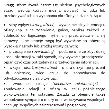
Gragg sformułował natomiast siedem psychologicznych
BEZPIECZEŃSTWO W SIECI
zasad, według których można wpływać na ludzi lub
przekonywać ich do wykonania określonych działań. Są to:
BIAŁA, SZARA I CZARNA PROPAGANDA
silny wpływ (
strong affect
) – wywołanie silnych emocji u
ofiary (np. silne zdziwienie, gniew, panika) zakłóci jej
BIAŁY WYWIAD
zdolność do logicznego myślenia i przeciwstawienia się
sprawcy. Silne emocje mogą być wywołane np. obietnicą
wysokiej nagrody lub groźbą utraty danych;
BIG DATA
przeciążenie (
overloading
) – podanie ofierze zbyt dużej
ilości informacji w taki sposób, aby wywołać przeciążenie i
BITWA WIELOOBSZAROWA
ograniczyć czas potrzebny na przetworzenie informacji;
wzajemność (
reciprocation
) – ofiara otrzymuje prezent
BIURO INFORMACJI I PRASY NATO
lub obietnicę, więc czuje się zobowiązana do
odwdzięczenia się za przysługę;
BLOKADA INFORMACYJNA
zwodnicze relacje (
deceptive relationships
) –
zbudowanie relacji z ofiarą w celu późniejszego
wykorzystania tej ostatniej. Zasada ta obejmuje także
BOTNET
wzbudzanie sympatii u ofiary oraz wskazywania wspólnych
cech (np. wspólnych zainteresowań i poglądów);
CAMBRIDGE ANALYTICA