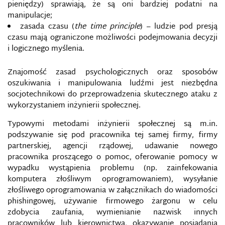
pieniędzy) sprawiają, że są oni bardziej podatni na
CYBERWOJNA
manipulacje;
zasada czasu (
the time principle
) – ludzie pod presją
czasu mają ograniczone możliwości podejmowania decyzji
CYBERZAGROŻENIA
i logicznego myślenia.
CYFROWA KONWENCJA GENEWSKA
Znajomość zasad psychologicznych oraz sposobów
oszukiwania i manipulowania ludźmi jest niezbędna
CYFROWE DANE GEOGRAFICZNE
socjotechnikowi do przeprowadzenia skutecznego ataku z
wykorzystaniem inżynierii społecznej.
CYFROWY ŻOŁNIERZ
Typowymi metodami inżynierii społecznej są m.in.
podszywanie się pod pracownika tej samej firmy, firmy
DARK WEB
partnerskiej, agencji rządowej, udawanie nowego
pracownika proszącego o pomoc, oferowanie pomocy w
DARKNET
wypadku wystąpienia problemu (np. zainfekowania
komputera złośliwym oprogramowaniem), wysyłanie
DEBUNK
złośliwego oprogramowania w załącznikach do wiadomości
phishingowej, używanie firmowego żargonu w celu
zdobycia zaufania, wymienianie nazwisk innych
DEEPFAKE
pracowników lub kierownictwa, okazywanie posiadania