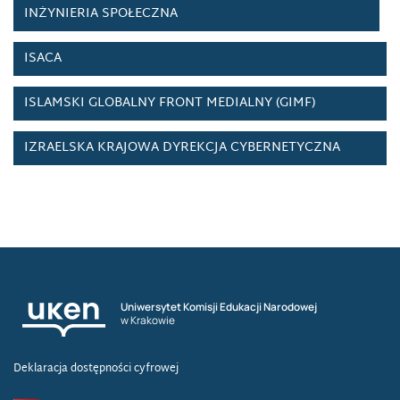
INŻYNIERIA SPOŁECZNA
ISACA
ISLAMSKI GLOBALNY FRONT MEDIALNY (GIMF)
IZRAELSKA KRAJOWA DYREKCJA CYBERNETYCZNA
IWAR
IWAR
KAMPANIE MEDIALNE NA RZECZ BEZPIECZEŃSTWA
Uniwersytet Komisji Edukacji Narodowej
w Krakowie
KANAŁ NA YOUTUBIE
Deklaracja dostępności cyfrowej
KASPERSKY LAB, LABORATORIA KASPERSKIEGO