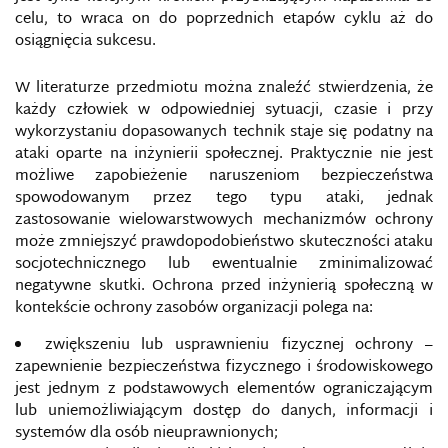
celu, to wraca on do poprzednich etapów cyklu aż do
DOXING
osiągnięcia sukcesu.
DRONY ROZPOZNAWCZE
W literaturze przedmiotu można znaleźć stwierdzenia, że
każdy człowiek w odpowiedniej sytuacji, czasie i przy
E-BEZPIECZEŃSTWO
wykorzystaniu dopasowanych technik staje się podatny na
ataki oparte na inżynierii społecznej. Praktycznie nie jest
E-DŻIHAD
możliwe zapobieżenie naruszeniom bezpieczeństwa
spowodowanym przez tego typu ataki, jednak
zastosowanie wielowarstwowych mechanizmów ochrony
ECHO CHAMBER
może zmniejszyć prawdopodobieństwo skuteczności ataku
socjotechnicznego lub ewentualnie zminimalizować
EDUKACJA DLA BEZPIECZEŃSTWA W SIECI
negatywne skutki. Ochrona przed inżynierią społeczną w
kontekście ochrony zasobów organizacji polega na:
EDUKACJA I KULTURA JAKO ŚRODKI WOJNY
INFORMACYJNEJ FR
zwiększeniu lub usprawnieniu fizycznej ochrony –
zapewnienie bezpieczeństwa fizycznego i środowiskowego
EKOLOGIA INFORMACJI
jest jednym z podstawowych elementów ograniczającym
lub uniemożliwiającym dostęp do danych, informacji i
systemów dla osób nieuprawnionych;
ELFY PRZECIWKO ROSYJSKIM INTERNETOWYM