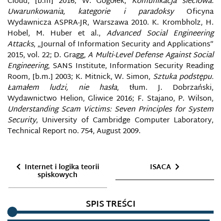
Cloud, [b.m] 2016; W. Gogołek,
Komunikacja sieciowa.
Uwarunkowania, kategorie i paradoksy
Oficyna
INFORMACYJNE OPERACJE SPECJALNE KREMLA
Wydawnicza ASPRA-JR, Warszawa 2010. K. Krombholz, H.
PRZECIWKO UKRAINIE
Hobel, M. Huber et al.,
Advanced Social Engineering
Attacks
, „Journal of Information Security and Applications”
INFORMACYJNY WYMIAR MIĘKKIEJ SIŁY, MIĘKKA
2015, vol. 22; D. Gragg,
A Multi-Level Defense Against Social
SIŁA
Engineering
, SANS Institute, Information Security Reading
Room, [b.m.] 2003; K. Mitnick, W. Simon,
Sztuka podstępu.
INFORMACYJNY OMBUDSMAN
Łamałem ludzi, nie hasła
, tłum. J. Dobrzański,
Wydawnictwo Helion, Gliwice 2016; F. Stajano, P. Wilson,
INFOSFERA
Understanding Scam Victims: Seven Principles for System
Security
, University of Cambridge Computer Laboratory,
INFRASTRUKTURA INFORMACYJNA
Technical Report no. 754, August 2009.
INSTAGRAM
Internet i logika teorii
ISACA
spiskowych
INTEGRITY INITIATIVE
SPIS TREŚCI
INTERNET I LOGIKA TEORII SPISKOWYCH