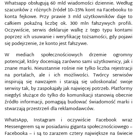
Whatsapp obsługują 60 mld wiadomości dziennie. Według
szacunków z różnych źródeł 10–15% kont na Facebooku to
konta fejkowe. Przy prawie 3 mld użytkowników daje to
całkiem pokaźną liczbę ok. 300 mln fałszywych profili.
Oczywiście, serwis deklaruje walkę z tego typu kontami
poprzez ich usuwanie i weryfikację tożsamości, gdy pojawi
się podejrzenie, że konto jest fałszywe.
W mediach społecznościowych drzemie ogromny
potencjał, który doceniają zarówno sami użytkownicy, jak i
znane marki. Nieustannie rośnie nie tylko liczba rejestracji
na portalach, ale i ich możliwości. Twórcy serwisów
inspirują się nawzajem i starają się udoskonalać swoje
serwisy tak, by zaspokajały jak najwięcej potrzeb. Platformy
niegdyś służące do tylko do komunikacji stanowią obecnie
źródło informacji, pomagają budować świadomość marki i
stwarzają przestrzeń dla reklamodawców.
WhatsApp, Instagram i oczywiście Facebook wraz
Messengerem są w posiadaniu giganta społecznościowego –
Facebooka – i są to zarazem cztery największe na świecie