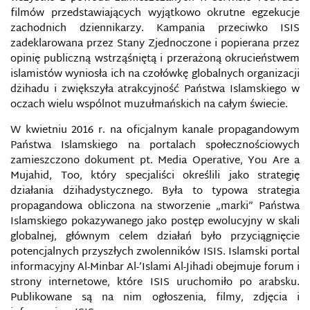
filmów przedstawiających wyjątkowo okrutne egzekucje
POLITYKA BEZPIECZEŃSTWA INFORMACJI
zachodnich dziennikarzy. Kampania przeciwko ISIS
zadeklarowana przez Stany Zjednoczone i popierana przez
POLITYKA BEZPIECZEŃSTWA UE
opinię publiczną wstrząśniętą i przerażoną okrucieństwem
islamistów wyniosła ich na czołówkę globalnych organizacji
POLITYKA INFORMACYJNA
dżihadu i zwiększyła atrakcyjność Państwa Islamskiego w
oczach wielu wspólnot muzułmańskich na całym świecie.
POPRAWNOŚĆ POLITYCZNA
W kwietniu 2016 r. na oficjalnym kanale propagandowym
Państwa Islamskiego na portalach społecznościowych
POSTPRAWDA
zamieszczono dokument pt. Media Operative, You Are a
Mujahid, Too, który specjaliści określili jako strategię
POTENCJAŁ SIŁY PAŃSTWA
działania dżihadystycznego. Była to typowa strategia
propagandowa obliczona na stworzenie „marki” Państwa
Islamskiego pokazywanego jako postęp ewolucyjny w skali
PRAWNA OCHRONA DZIENNIKARSKICH ŹRÓDEŁ
INFORMACJI
globalnej, głównym celem działań było przyciągnięcie
potencjalnych przyszłych zwolenników ISIS. Islamski portal
PRAWNE ASPEKTY ZWALCZANIA
informacyjny Al-Minbar Al-’Islami Al-Jihadi obejmuje forum i
CYBERPRZESTĘPCZOŚCI W POLSCE
strony internetowe, które ISIS uruchomiło po arabsku.
Publikowane są na nim ogłoszenia, filmy, zdjęcia i