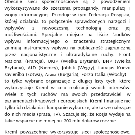
DEEPFAKE
Obecnie sieci społecznościowe są z powodzeniem
wykorzystywane do szerzenia propagandy, manipulacji i
wojny informacyjnej. Przoduje w tym Federacja Rosyjska,
DEEP WEB/INVISIBLE WEB
której działania to połączenie sprawdzonych narzędzi i
wpływów z nowoczesną technologią oraz jej
DEMOKRACJA INFORMACYJNA
możliwościami. Specjalne miejsce na liście środków
wpływu informacyjnego o znaczeniu strategicznym
DEZINFORMACJA RADIOELEKTRONICZNA
zajmują instrumenty wpływu na publiczność zagraniczną
przez nacjonalistyczne i ultraradykalne ruchy. Front
DOKTRYNA BEZPIECZEŃSTWA INFORMACYJNEGO
National (Francja), UKIP (Wielka Brytania), BNP (Wielka
Brytania), AfD (Niemcy), Jobbik (Węgry), Latvijas Krievu
savienība (Łotwa), Атака (Bułgaria), Forza Italia (Włochy) –
DOKTRYNA CYBERBEZPIECZEŃSTWA
RZECZYPOSPOLITEJ POLSKIEJ
to tylko wybrane organizacje z długiej listy tych, które
wykorzystuje Kreml w celu realizacji swoich interesów.
Wiele z tych ruchów ma swoich przedstawicieli w
DOUBLESWITCH
parlamentach krajowych i europejskich. Kreml finansuje nie
tylko ich działania i kampanie wyborcze, ale także należące
DOWÓDZTWO OPERACJI CYBERNETYCZNYCH
do nich media (prasa, TV). Szacuje się, że Rosja wydaje na
STANÓW ZJEDNOCZONYCH
takie wsparcie nie mniej niż 200 mln dolarów rocznie.
DOWÓDZTWO PRZESTRZENI CYBERNETYCZNEJ I
Kreml powszechnie wykorzystuje sieci społecznościowe,
INFORMACYJNEJ NIEMIEC