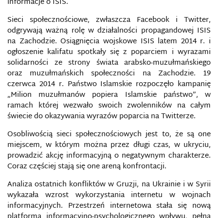
PRAWNE PODSTAWY FUNKCJONOWANIA MEDIÓW
informacje o ISIS.
W POLSCE I W UE
Sieci społecznościowe, zwłaszcza Facebook i Twitter,
odgrywają ważną rolę w działalności propagandowej ISIS
PRAWO DO INFORMACJI
na Zachodzie. Osiągnięcia wojskowe ISIS latem 2014 r. i
ogłoszenie kalifatu spotkały się z poparciem i wyrazami
PROCESY INFORMACYJNE
solidarności ze strony świata arabsko-muzułmańskiego
oraz muzułmańskich społeczności na Zachodzie. 19
PROFILAKTYKA BEZPIECZEŃSTWA
czerwca 2014 r. Państwo Islamskie rozpoczęło kampanię
INFORMACYJNEGO
„Milion muzułmanów popiera Islamskie państwo”, w
ramach której wezwało swoich zwolenników na całym
PROGRAMY MASOWEJ INWIGILACJI
świecie do okazywania wyrazów poparcia na Twitterze.
Osobliwością sieci społecznościowych jest to, że są one
PROPAGANDA IDEOLOGICZNA
miejscem, w którym można przez długi czas, w ukryciu,
prowadzić akcję informacyjną o negatywnym charakterze.
PROPAGANDA PAŃSTWOWA
Coraz częściej stają się one areną konfrontacji.
PRZECIĄŻENIE INFORMACYJNE
Analiza ostatnich konfliktów w Gruzji, na Ukrainie i w Syrii
wykazała wzrost wykorzystania internetu w wojnach
informacyjnych. Przestrzeń internetowa stała się nową
PRZECIWDZIAŁANIE DEZINFORMACJI I
PROPAGANDZIE
platformą informacyjno-psychologicznego wpływu, pełną