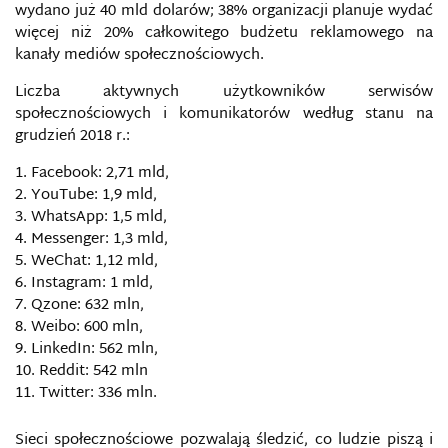
wydano już 40 mld dolarów; 38% organizacji planuje wydać
BARIERY INFORMACYJNE
więcej niż 20% całkowitego budżetu reklamowego na
kanały mediów społecznościowych.
BEZPIECZEŃSTWO DANYCH OSOBOWYCH
Liczba aktywnych użytkowników serwisów
społecznościowych i komunikatorów według stanu na
BEZPIECZEŃSTWO INFORMACJI NIEJAWNYCH
grudzień 2018 r.:
BEZPIECZEŃSTWO INFORMACJI WOJSKOWEJ
Facebook: 2,71 mld,
YouTube: 1,9 mld,
WhatsApp: 1,5 mld,
BEZPIECZEŃSTWO INFORMACYJNE
Messenger: 1,3 mld,
WeChat: 1,12 mld,
BEZPIECZEŃSTWO MEDIALNE
Instagram: 1 mld,
Qzone: 632 mln,
BEZPIECZEŃSTWO
Weibo: 600 mln,
TELEINFORMATYCZNE/TELEINFORMACYJNE
LinkedIn: 562 mln,
Reddit: 542 mln
BEZPIECZEŃSTWO W KAMPANIACH WYBORCZYCH
Twitter: 336 mln.
W INTERNECIE
Sieci społecznościowe pozwalają śledzić, co ludzie piszą i