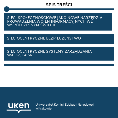
SPIS TREŚCI
SEKSTING
SIECI SPOŁECZNOŚCIOWE JAKO NOWE NARZĘDZIA
PROWADZENIA WOJEN INFORMACYJNYCH WE
WSPÓŁCZESNYM ŚWIECIE
SIECIOCENTRYCZNE BEZPIECZEŃSTWO
SIECIOCENTRYCZNE SYSTEMY ZARZĄDZANIA
WALKĄ C4ISR
SŁUŻBY SPECJALNE
SOCIAL MEDIA INTELLIGENCE (SOCMINT)
SPIN DOKTORING
Uniwersytet Komisji Edukacji Narodowej
SPIRALA MILCZENIA
w Krakowie