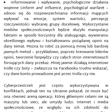
Informowanie i wpływanie, psychologiczne działania
METODY WALKI Z INFORMACJĄ W
ELEKTRONICZNYCH ŚRODKACH MASOWEGO
wojenne (
inform and influence
,
psychological warfare
) –
PRZEKAZU
odnosi się do rozpowszechniania informacji mających
wpływać na emocje, system wartości, percepcję
MIĘDZYNARODOWA ORGANIZACJA ATRYBUCJI
rzeczywistości wybranej grupy docelowej. Wykorzystanie
CYBERATAKÓW
mediów społecznościowych będzie służyło manipulacji
faktami w sposób korzystny dla atakującego, wywieraniu
MINISTERSTWO POLITYKI INFORMACYJNEJ
określonego wpływu i kształtowaniu pożądanej opinii na
UKRAINY (MPI)
dany temat. Można to robić za pomocą mniej lub bardziej
jawnych metod – przykładowo, poprzez kreowanie liderów
MONITOROWANIE WŁADZY
opinii, tworzenie fanpejdży czy całych stron internetowych
forsujących dany przekaz. Mniej jawnie działają internetowi
MYSPACE
trolle czy boty – zwłaszcza na Facebooku trudno wskazać,
czy dane konto prowadzone jest przez trolla czy nie.
NEWS NA TEMAT BEZPIECZEŃSTWA
Cyberprzestrzeń jest często wykorzystywana w
konfliktach, jednak ten na Ukrainie pokazał, że może być
NIEMILITARNE METODY PROWADZENIA WOJNY
HYBRYDOWEJ
ona również areną operacji, której głównymi celami nie są
maszyny lub sieci, ale umysły ludzi. Internet i media
społecznościowe, ze względu na ich zdolność do
NIEOGŁOSZONA WOJNA INFORMACYJNA KREMLA