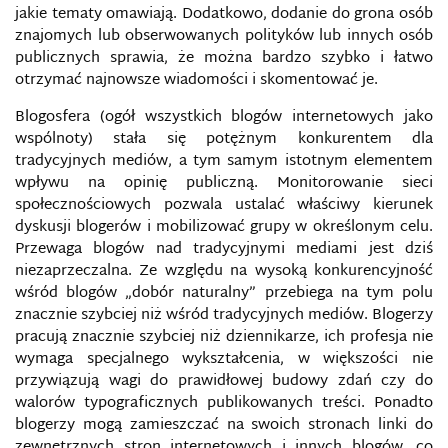
BEZPIECZEŃSTWO W MEDIACH
jakie tematy omawiają. Dodatkowo, dodanie do grona osób
SPOŁECZNOŚCIOWYCH
znajomych lub obserwowanych polityków lub innych osób
publicznych sprawia, że można bardzo szybko i łatwo
BEZPIECZEŃSTWO W SIECI
otrzymać najnowsze wiadomości i skomentować je.
BIAŁA, SZARA I CZARNA PROPAGANDA
Blogosfera (ogół wszystkich blogów internetowych jako
wspólnoty) stała się potężnym konkurentem dla
tradycyjnych mediów, a tym samym istotnym elementem
BIAŁY WYWIAD
wpływu na opinię publiczną. Monitorowanie sieci
społecznościowych pozwala ustalać właściwy kierunek
BIG DATA
dyskusji blogerów i mobilizować grupy w określonym celu.
Przewaga blogów nad tradycyjnymi mediami jest dziś
BITWA WIELOOBSZAROWA
niezaprzeczalna. Ze względu na wysoką konkurencyjność
wśród blogów „dobór naturalny” przebiega na tym polu
znacznie szybciej niż wśród tradycyjnych mediów. Blogerzy
BIURO INFORMACJI I PRASY NATO
pracują znacznie szybciej niż dziennikarze, ich profesja nie
wymaga specjalnego wykształcenia, w większości nie
BLOKADA INFORMACYJNA
przywiązują wagi do prawidłowej budowy zdań czy do
walorów typograficznych publikowanych treści. Ponadto
BOTNET
blogerzy mogą zamieszczać na swoich stronach linki do
zewnętrznych stron internetowych i innych blogów, co