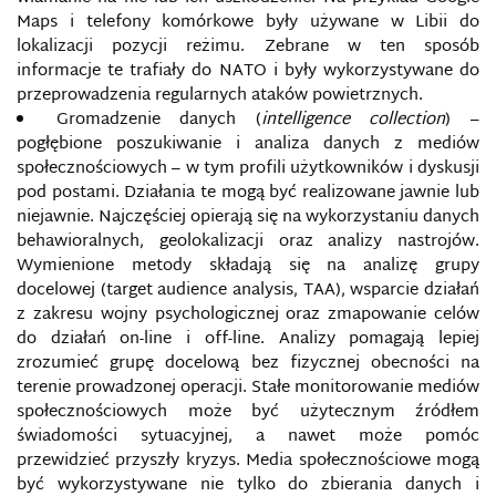
Maps i telefony komórkowe były używane w Libii do
INŻYNIERIA SPOŁECZNA
lokalizacji pozycji reżimu. Zebrane w ten sposób
informacje te trafiały do NATO i były wykorzystywane do
przeprowadzenia regularnych ataków powietrznych.
ISACA
Gromadzenie danych (
intelligence collection
) –
pogłębione poszukiwanie i analiza danych z mediów
ISLAMSKI GLOBALNY FRONT MEDIALNY (GIMF)
społecznościowych – w tym profili użytkowników i dyskusji
pod postami. Działania te mogą być realizowane jawnie lub
IZRAELSKA KRAJOWA DYREKCJA CYBERNETYCZNA
niejawnie. Najczęściej opierają się na wykorzystaniu danych
behawioralnych, geolokalizacji oraz analizy nastrojów.
IWAR
Wymienione metody składają się na analizę grupy
docelowej (target audience analysis, TAA), wsparcie działań
z zakresu wojny psychologicznej oraz zmapowanie celów
IWAR
do działań on-line i off-line. Analizy pomagają lepiej
zrozumieć grupę docelową bez fizycznej obecności na
KAMPANIE MEDIALNE NA RZECZ BEZPIECZEŃSTWA
terenie prowadzonej operacji. Stałe monitorowanie mediów
społecznościowych może być użytecznym źródłem
KANAŁ NA YOUTUBIE
świadomości sytuacyjnej, a nawet może pomóc
przewidzieć przyszły kryzys. Media społecznościowe mogą
być wykorzystywane nie tylko do zbierania danych i
KASPERSKY LAB, LABORATORIA KASPERSKIEGO