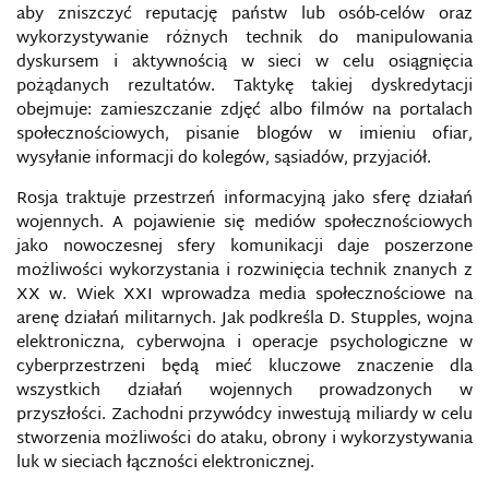
ELFY PRZECIWKO ROSYJSKIM INTERNETOWYM
aby zniszczyć reputację państw lub osób-celów oraz
TROLLOM
wykorzystywanie różnych technik do manipulowania
dyskursem i aktywnością w sieci w celu osiągnięcia
EUROPEJSKA AGENCJA BEZPIECZEŃSTWA SIECI I
pożądanych rezultatów. Taktykę takiej dyskredytacji
INFORMACJI
obejmuje: zamieszczanie zdjęć albo filmów na portalach
społecznościowych, pisanie blogów w imieniu ofiar,
EUVSDISINFO
wysyłanie informacji do kolegów, sąsiadów, przyjaciół.
Rosja traktuje przestrzeń informacyjną jako sferę działań
FACEBOOK
wojennych. A pojawienie się mediów społecznościowych
jako nowoczesnej sfery komunikacji daje poszerzone
FAKE NEWS
możliwości wykorzystania i rozwinięcia technik znanych z
XX w. Wiek XXI wprowadza media społecznościowe na
FAKEAPP
arenę działań militarnych. Jak podkreśla D. Stupples, wojna
elektroniczna, cyberwojna i operacje psychologiczne w
cyberprzestrzeni będą mieć kluczowe znaczenie dla
FILTER BUBBLE
wszystkich działań wojennych prowadzonych w
przyszłości. Zachodni przywódcy inwestują miliardy w celu
FRAMING
stworzenia możliwości do ataku, obrony i wykorzystywania
luk w sieciach łączności elektronicznej.
GATEKEEPING