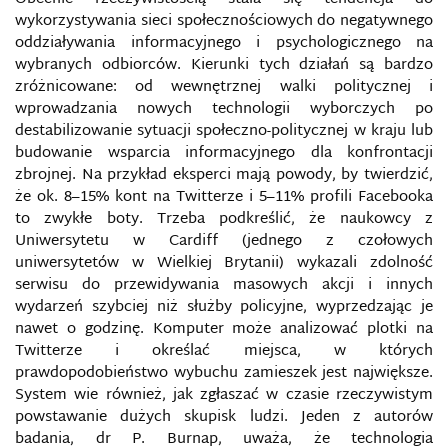
wykorzystywania sieci społecznościowych do negatywnego
oddziaływania informacyjnego i psychologicznego na
CYBERBROŃ
wybranych odbiorców. Kierunki tych działań są bardzo
zróżnicowane: od wewnętrznej walki politycznej i
CYBERCENZURA
wprowadzania nowych technologii wyborczych po
destabilizowanie sytuacji społeczno-politycznej w kraju lub
CYBERGRUPY
budowanie wsparcia informacyjnego dla konfrontacji
zbrojnej. Na przykład eksperci mają powody, by twierdzić,
że ok. 8–15% kont na Twitterze i 5–11% profili Facebooka
CYBERKONFLIKT
to zwykłe boty. Trzeba podkreślić, że naukowcy z
Uniwersytetu w Cardiff (jednego z czołowych
CYBERPRZEMOC
uniwersytetów w Wielkiej Brytanii) wykazali zdolność
serwisu do przewidywania masowych akcji i innych
CYBERPRZESTĘPCZOŚĆ
wydarzeń szybciej niż służby policyjne, wyprzedzając je
nawet o godzinę. Komputer może analizować plotki na
CYBERPRZESTRZEŃ
Twitterze i określać miejsca, w których
prawdopodobieństwo wybuchu zamieszek jest największe.
System wie również, jak zgłaszać w czasie rzeczywistym
CYBERSZPIEGOSTWO
powstawanie dużych skupisk ludzi. Jeden z autorów
badania, dr P. Burnap, uważa, że technologia