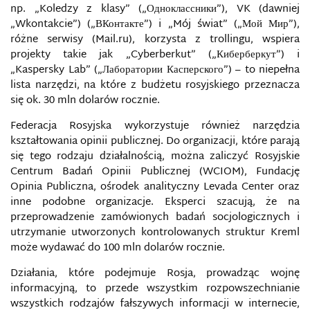
np. „Koledzy z klasy” („Одноклассники”), VK (dawniej
„Wkontakcie”) („ВКонтакте”) i „Mój świat” („Мой Мир”),
DOXING
różne serwisy (Mail.ru), korzysta z trollingu, wspiera
projekty takie jak „Cyberberkut” („Киберберкут”) i
DRONY ROZPOZNAWCZE
„Kaspersky Lab” („Лаборатории Касперского”) – to niepełna
lista narzędzi, na które z budżetu rosyjskiego przeznacza
się ok. 30 mln dolarów rocznie.
E-BEZPIECZEŃSTWO
Federacja Rosyjska wykorzystuje również narzędzia
E-DŻIHAD
kształtowania opinii publicznej. Do organizacji, które parają
się tego rodzaju działalnością, można zaliczyć Rosyjskie
ECHO CHAMBER
Centrum Badań Opinii Publicznej (WCIOM), Fundację
Opinia Publiczna, ośrodek analityczny Levada Center oraz
inne podobne organizacje. Eksperci szacują, że na
EDUKACJA DLA BEZPIECZEŃSTWA W SIECI
przeprowadzenie zamówionych badań socjologicznych i
utrzymanie utworzonych kontrolowanych struktur Kreml
EDUKACJA I KULTURA JAKO ŚRODKI WOJNY
może wydawać do 100 mln dolarów rocznie.
INFORMACYJNEJ FR
Działania, które podejmuje Rosja, prowadząc wojnę
EKOLOGIA INFORMACJI
informacyjną, to przede wszystkim rozpowszechnianie
wszystkich rodzajów fałszywych informacji w internecie,