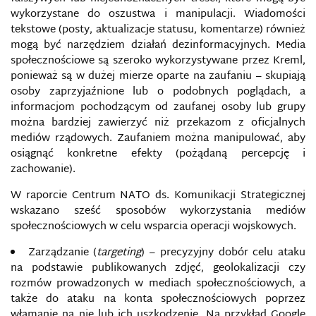
WOJSKOWYCH
wykorzystane do oszustwa i manipulacji. Wiadomości
tekstowe (posty, aktualizacje statusu, komentarze) również
INFORMACYJNE OPERACJE SPECJALNE KREMLA
mogą być narzędziem działań dezinformacyjnych. Media
PRZECIWKO UKRAINIE
społecznościowe są szeroko wykorzystywane przez Kreml,
ponieważ są w dużej mierze oparte na zaufaniu – skupiają
INFORMACYJNY WYMIAR MIĘKKIEJ SIŁY, MIĘKKA
osoby zaprzyjaźnione lub o podobnych poglądach, a
SIŁA
informacjom pochodzącym od zaufanej osoby lub grupy
można bardziej zawierzyć niż przekazom z oficjalnych
INFORMACYJNY OMBUDSMAN
mediów rządowych. Zaufaniem można manipulować, aby
osiągnąć konkretne efekty (pożądaną percepcję i
INFOSFERA
zachowanie).
W raporcie Centrum NATO ds. Komunikacji Strategicznej
INFRASTRUKTURA INFORMACYJNA
wskazano sześć sposobów wykorzystania mediów
społecznościowych w celu wsparcia operacji wojskowych.
INSTAGRAM
Zarządzanie (
targeting
) – precyzyjny dobór celu ataku
na podstawie publikowanych zdjęć, geolokalizacji czy
INTEGRITY INITIATIVE
rozmów prowadzonych w mediach społecznościowych, a
także do ataku na konta społecznościowych poprzez
INTERNET I LOGIKA TEORII SPISKOWYCH
włamanie na nie lub ich uszkodzenie. Na przykład Google