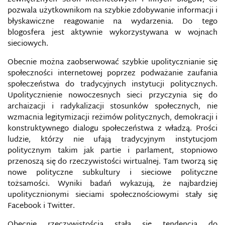
CAMBRIDGE ANALYTICA
pozwala użytkownikom na szybkie zdobywanie informacji i
błyskawiczne reagowanie na wydarzenia. Do tego
blogosfera jest aktywnie wykorzystywana w wojnach
CENTRUM ANALIZ PROPAGANDY I DEZINFORMACJI
sieciowych.
CENTRUM DOSKONALENIA OBRONY PRZED
Obecnie można zaobserwować szybkie upolitycznianie się
CYBERATAKAMI
społeczności internetowej poprzez podważanie zaufania
społeczeństwa do tradycyjnych instytucji politycznych.
CENTRUM EKSPERCKIE NATO DS. KOMUNIKACJI
Upolitycznienie nowoczesnych sieci przyczynia się do
STRATEGICZNEJ
archaizacji i radykalizacji stosunków społecznych, nie
wzmacnia legitymizacji reżimów politycznych, demokracji i
CENZURA
konstruktywnego dialogu społeczeństwa z władzą. Prości
ludzie, którzy nie ufają tradycyjnym instytucjom
CERT
politycznym takim jak partie i parlament, stopniowo
przenoszą się do rzeczywistości wirtualnej. Tam tworzą się
nowe polityczne subkultury i sieciowe polityczne
CLEAN IT PROJECT
tożsamości. Wyniki badań wykazują, że najbardziej
upolitycznionymi sieciami społecznościowymi stały się
CYBERATAK
Facebook i Twitter.
CYBERBEZPIECZEŃSTWO
Obecnie rzeczywistością stała się tendencja do