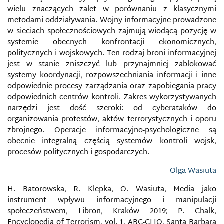
wielu znaczących zalet w porównaniu z klasycznymi
metodami oddziaływania. Wojny informacyjne prowadzone
PRZESTĘPCZOŚĆ KOMPUTEROWA
w sieciach społecznościowych zajmują wiodącą pozycję w
systemie obecnych konfrontacji ekonomicznych,
PRZESTĘPSTWA PRZECIWKO OCHRONIE
politycznych i wojskowych. Ten rodzaj broni informacyjnej
INFORMACJI
jest w stanie zniszczyć lub przynajmniej zablokować
systemy koordynacji, rozpowszechniania informacji i inne
PRZESTĘPSTWA PRZECIWKO SYSTEMOM
INFORMATYCZNYM
odpowiednie procesy zarządzania oraz zapobiegania pracy
odpowiednich centrów kontroli. Zakres wykorzystywanych
narzędzi jest dość szeroki: od cyberataków do
PRZESTĘPSTWA PRZECIWKO WIARYGODNOŚCI
DOKUMENTÓW
organizowania protestów, aktów terrorystycznych i oporu
zbrojnego. Operacje informacyjno-psychologiczne są
obecnie integralną częścią systemów kontroli wojsk,
PRZESTRZEŃ BEZPIECZEŃSTWA INFORMACJI
UKRAINY
procesów politycznych i gospodarczych.
Olga Wasiuta
PRZESTRZEŃ INFORMACYJNA
H. Batorowska, R. Klepka, O. Wasiuta, Media jako
PRZESTRZEŃ MEDIALNA
instrument wpływu informacyjnego i manipulacji
społeczeństwem, Libron, Kraków 2019; P. Chalk,
Encyclopedia of Terrorism, vol. 1, ABC-CLIO, Santa Barbara