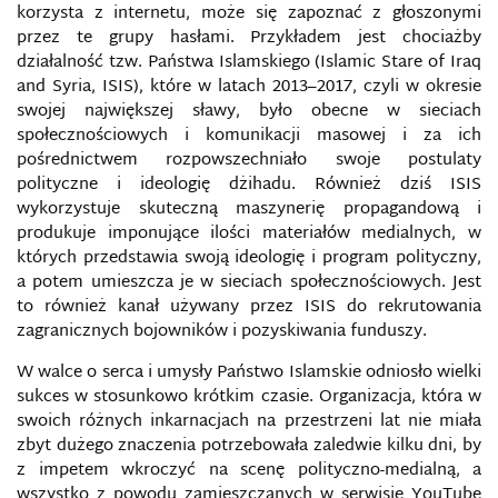
korzysta z internetu, może się zapoznać z głoszonymi
przez te grupy hasłami. Przykładem jest chociażby
OPÓŹNIENIE INFORMACYJNE
działalność tzw. Państwa Islamskiego (Islamic Stare of Iraq
and Syria, ISIS), które w latach 2013–2017, czyli w okresie
ORGANY WŁAŚCIWE DO SPRAW
swojej największej sławy, było obecne w sieciach
CYBERBEZPIECZEŃSTWA
społecznościowych i komunikacji masowej i za ich
pośrednictwem rozpowszechniało swoje postulaty
PATOGENY INFORMACYJNE
polityczne i ideologię dżihadu. Również dziś ISIS
wykorzystuje skuteczną maszynerię propagandową i
PEDAGOGIZACJA MEDIALNA RODZINY W
produkuje imponujące ilości materiałów medialnych, w
SPOŁECZEŃSTWIE INFORMACYJNYM
których przedstawia swoją ideologię i program polityczny,
a potem umieszcza je w sieciach społecznościowych. Jest
PHISHING
to również kanał używany przez ISIS do rekrutowania
zagranicznych bojowników i pozyskiwania funduszy.
PIĄTA KOLUMNA W DOBIE INTERNETU
W walce o serca i umysły Państwo Islamskie odniosło wielki
sukces w stosunkowo krótkim czasie. Organizacja, która w
PODMORSKIE SIECI TELEKOMUNIKACYJNE
swoich różnych inkarnacjach na przestrzeni lat nie miała
zbyt dużego znaczenia potrzebowała zaledwie kilku dni, by
PODSŁUCH
z impetem wkroczyć na scenę polityczno-medialną, a
wszystko z powodu zamieszczanych w serwisie YouTube