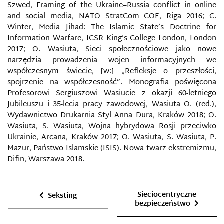
INFORMACYJNYCH
Szwed, Framing of the Ukraine–Russia conflict in online
and social media, NATO StratCom COE, Riga 2016; C.
ROZPOZNANIE GEOPRZESTRZENNE
Winter, Media Jihad: The Islamic State’s Doctrine for
Information Warfare, ICSR King’s College London, London
2017; O. Wasiuta, Sieci społecznościowe jako nowe
ROZPOZNANIE SATELITARNE
narzędzia prowadzenia wojen informacyjnych we
współczesnym świecie, [w:] „Refleksje o przeszłości,
ROZPOZNANIE WOJSKOWE
spojrzenie na współczesność”. Monografia poświęcona
Profesorowi Sergiuszowi Wasiucie z okazji 60-letniego
RT (POCZĄTKOWO RUSSIA TODAY)
Jubileuszu i 35-lecia pracy zawodowej, Wasiuta O. (red.),
Wydawnictwo Drukarnia Styl Anna Dura, Kraków 2018; O.
RUSSKIJ MIR JAKO TECHNOLOGIA PENETRACJI
Wasiuta, S. Wasiuta, Wojna hybrydowa Rosji przeciwko
PAŃSTWA
Ukrainie, Arcana, Kraków 2017; O. Wasiuta, S. Wasiuta, P.
Mazur, Państwo Islamskie (ISIS). Nowa twarz ekstremizmu,
RYNEK MEDIALNY
Difin, Warszawa 2018.
RYZYKO INFORMACYJNE
Sieciocentryczne
Seksting
bezpieczeństwo
SABOTAŻ KOMPUTEROWY