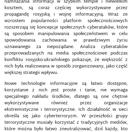
namnażania informacji w szybkim tempie i niewielkim
kosztem, są coraz częściej wykorzystywane przez
OBRONA INFORMACYJNA
propagandę rosyjską i wojnę informacyjną. Wraz ze
wzrostem popularności platform społecznościowych
OCHRONA WŁASNOŚCI INTELEKTUALNEJ W SIECI
rozszerzają się koncepcje społecznych cyberataków, które
są sposobem manipulowania społeczeństwem w celu
spowodowania zachowania w prawdziwym życiu
ODDZIAŁY CYBERNETYCZNE W WOJSKU POLSKIM
uznawanego za niepożądane. Analiza cyberataków
przeprowadzanych na media społecznościowe podczas
OKNO OVERTONA
konfliktu rosyjsko-ukraińskiego pokazuje, że większość z
nich była realizowana w sposób zorganizowany, jako część
OPERACJE INFORMACYJNE
większej strategii wpływu.
Nowe technologie informacyjne są łatwo dostępne,
OPERACJE PROPAGANDOWE
korzystanie z nich jest proste i tanie, nie wymaga
specjalnego nakładu środków, dlatego są one chętnie
OPERACJE PSYCHOLOGICZNE
wykorzystywane również przez organizacje
ekstremistyczne i terrorystyczne. Ich działalność w sieci
OPERACJE WOJSKOWEJ DEZINFORMACJI
określa się jako cyberterroryzm. W przeszłości grupy
terrorystyczne musiały korzystać z tradycyjnych mediów,
które można było łatwo zneutralizować, dziś każdy, kto
OPINIA PUBLICZNA