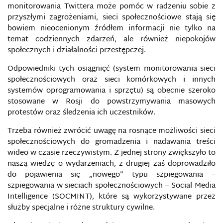
CYBERTERRORYZM
monitorowania Twittera może pomóc w radzeniu sobie z
przyszłymi zagrożeniami, sieci społecznościowe stają się
CYBERWOJNA
bowiem nieocenionym źródłem informacji nie tylko na
temat codziennych zdarzeń, ale również niepokojów
CYBERZAGROŻENIA
społecznych i działalności przestępczej.
Odpowiedniki tych osiągnięć (system monitorowania sieci
CYFROWA KONWENCJA GENEWSKA
społecznościowych oraz sieci komórkowych i innych
systemów oprogramowania i sprzętu) są obecnie szeroko
CYFROWE DANE GEOGRAFICZNE
stosowane w Rosji do powstrzymywania masowych
protestów oraz śledzenia ich uczestników.
CYFROWY ŻOŁNIERZ
Trzeba również zwrócić uwagę na rosnące możliwości sieci
społecznościowych do gromadzenia i nadawania treści
DARK WEB
wideo w czasie rzeczywistym. Z jednej strony zwiększyło to
naszą wiedzę o wydarzeniach, z drugiej zaś doprowadziło
DARKNET
do pojawienia się „nowego” typu szpiegowania –
szpiegowania w sieciach społecznościowych – Social Media
Intelligence (SOCMINT), które są wykorzystywane przez
DEBUNK
służby specjalne i różne struktury cywilne.