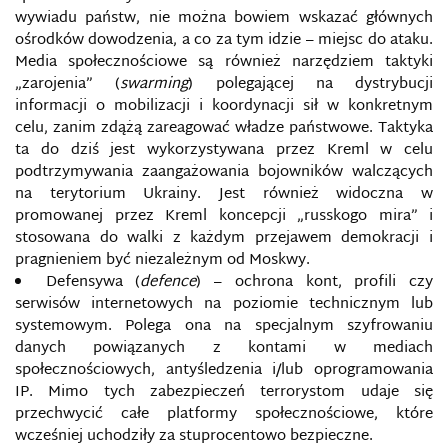
wywiadu państw, nie można bowiem wskazać głównych
ośrodków dowodzenia, a co za tym idzie – miejsc do ataku.
MEDIA TRADYCYJNE I KONWERGENTNE JAKO
NARZĘDZIE IMPLEMENTACJI AGRESJI
Media społecznościowe są również narzędziem taktyki
INFORMACYJNEJ
„zarojenia” (
swarming
) polegającej na dystrybucji
informacji o mobilizacji i koordynacji sił w konkretnym
MEDIA W SYTUACJACH KRYZYSOWYCH
celu, zanim zdążą zareagować władze państwowe. Taktyka
ta do dziś jest wykorzystywana przez Kreml w celu
podtrzymywania zaangażowania bojowników walczących
MEDIALNA WOJNA ROSJI
na terytorium Ukrainy. Jest również widoczna w
promowanej przez Kreml koncepcji „russkogo mira” i
MEDIALNE RELACJE WOJENNE
stosowana do walki z każdym przejawem demokracji i
pragnieniem być niezależnym od Moskwy.
MEM INTERNETOWY
Defensywa (
defence
) – ochrona kont, profili czy
serwisów internetowych na poziomie technicznym lub
METODY PRZECIWDZIAŁANIA TECHNOLOGIOM
systemowym. Polega ona na specjalnym szyfrowaniu
MANIPULACYJNYM W SIECIACH
danych powiązanych z kontami w mediach
SPOŁECZNOŚCIOWYCH
społecznościowych, antyśledzenia i/lub oprogramowania
IP. Mimo tych zabezpieczeń terrorystom udaje się
METODY WALKI INFORMACYJNEJ W MEDIACH
przechwycić całe platformy społecznościowe, które
ELEKTRONICZNYCH
wcześniej uchodziły za stuprocentowo bezpieczne.