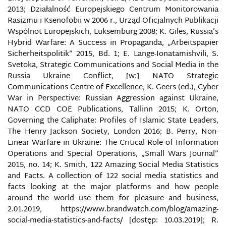
RADIO WOLNA EUROPA I RADIO SWOBODA
2013; Działalność Europejskiego Centrum Monitorowania
Rasizmu i Ksenofobii w 2006 r., Urząd Oficjalnych Publikacji
RANSOMWARE
Wspólnot Europejskich, Luksemburg 2008; K. Giles, Russia’s
Hybrid Warfare: A Success in Propaganda, „Arbeitspapier
ROLA INFORMACJI MASS MEDIALNEJ W WOJNACH
Sicherheitspolitik” 2015, Bd. 1; E. Lange-Ionatamishvili, S.
HYBRYDOWYCH
Svetoka, Strategic Communications and Social Media in the
Russia Ukraine Conflict, [w:] NATO Strategic
ROLA TECHNOLOGII INFORMACYJNO-
Communications Centre of Excellence, K. Geers (ed.), Cyber
TELEKOMUNIKACYJNYCH W DZIAŁANIACH
PSYCHOLOGICZNYCH
War in Perspective: Russian Aggression against Ukraine,
NATO CCD COE Publications, Tallinn 2015; K. Orton,
Governing the Caliphate: Profiles of Islamic State Leaders,
ROSYJSKA FABRYKA TROLLI Z PETERSBURGA
The Henry Jackson Society, London 2016; B. Perry, Non-
Linear Warfare in Ukraine: The Critical Role of Information
ROSYJSKA MASS MEDIALNA MANIPULACJA
Operations and Special Operations, „Small Wars Journal”
INFORMACJĄ W WOJNIE HYBRYDOWEJ PRZECIWKO
UKRAINIE
2015, no. 14; K. Smith, 122 Amazing Social Media Statistics
and Facts. A collection of 122 social media statistics and
facts looking at the major platforms and how people
ROSYJSKA USTAWA O ZAGRANICZNYCH
AGENTACH/AGENTACH WPŁYWU
around the world use them for pleasure and business,
2.01.2019, https://www.brandwatch.com/blog/amazing-
ROSYJSKIE WOJSKA DO OPERACJI
social-media-statistics-and-facts/ [dostęp: 10.03.2019]; R.