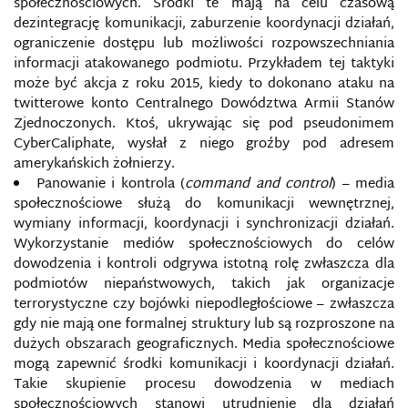
społecznościowych. Środki te mają na celu czasową
dezintegrację komunikacji, zaburzenie koordynacji działań,
KULTURA BEZPIECZEŃSTWA INFORMACYJNEGO
ograniczenie dostępu lub możliwości rozpowszechniania
informacji atakowanego podmiotu. Przykładem tej taktyki
może być akcja z roku 2015, kiedy to dokonano ataku na
KULTURA INFORMACYJNA
twitterowe konto Centralnego Dowództwa Armii Stanów
Zjednoczonych. Ktoś, ukrywając się pod pseudonimem
LUKA WIEDZY
CyberCaliphate, wysłał z niego groźby pod adresem
amerykańskich żołnierzy.
MANIPULACJA HISTORIĄ
Panowanie i kontrola (
command and control
) – media
społecznościowe służą do komunikacji wewnętrznej,
MANIPULACJA INFORMACJĄ
wymiany informacji, koordynacji i synchronizacji działań.
Wykorzystanie mediów społecznościowych do celów
dowodzenia i kontroli odgrywa istotną rolę zwłaszcza dla
MANIPULACJA MEDIALNA
podmiotów niepaństwowych, takich jak organizacje
terrorystyczne czy bojówki niepodległościowe – zwłaszcza
MEDIA BIAS
gdy nie mają one formalnej struktury lub są rozproszone na
dużych obszarach geograficznych. Media społecznościowe
MEDIA MAINSTREAMOWE I ALTERNATYWNE
mogą zapewnić środki komunikacji i koordynacji działań.
Takie skupienie procesu dowodzenia w mediach
MEDIA SPOŁECZNOŚCIOWE
społecznościowych stanowi utrudnienie dla działań