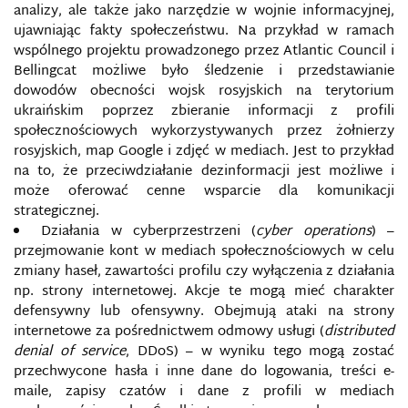
analizy, ale także jako narzędzie w wojnie informacyjnej,
ujawniając fakty społeczeństwu. Na przykład w ramach
KOMPETENCJE CYFROWE
wspólnego projektu prowadzonego przez Atlantic Council i
Bellingcat możliwe było śledzenie i przedstawianie
KOMPETENCJE INFORMACYJNE
dowodów obecności wojsk rosyjskich na terytorium
ukraińskim poprzez zbieranie informacji z profili
KOMUNIKACJA SIECIOWA
społecznościowych wykorzystywanych przez żołnierzy
rosyjskich, map Google i zdjęć w mediach. Jest to przykład
na to, że przeciwdziałanie dezinformacji jest możliwe i
KOMUNIKACJA STRATEGICZNA
może oferować cenne wsparcie dla komunikacji
strategicznej.
KONCEPCJA SMART POWER
Działania w cyberprzestrzeni (
cyber operations
) –
przejmowanie kont w mediach społecznościowych w celu
KONCEPCJA WAY OF WARFARE
zmiany haseł, zawartości profilu czy wyłączenia z działania
np. strony internetowej. Akcje te mogą mieć charakter
KONTRWYWIAD
defensywny lub ofensywny. Obejmują ataki na strony
internetowe za pośrednictwem odmowy usługi (
distributed
denial of service
, DDoS) – w wyniku tego mogą zostać
KRAJOWY SYSTEM CYBERBEZPIECZEŃSTWA
przechwycone hasła i inne dane do logowania, treści e-
maile, zapisy czatów i dane z profili w mediach
KRYMINALISTYKA MEDIÓW CYFROWYCH