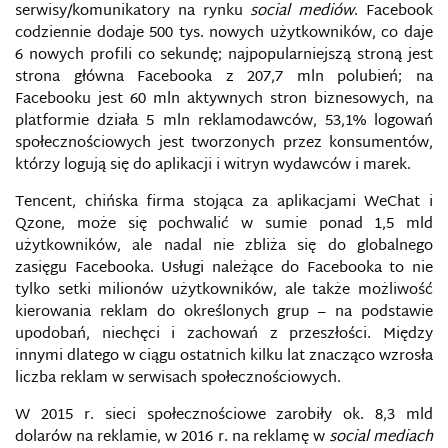
serwisy/komunikatory na rynku
social mediów
. Facebook
codziennie dodaje 500 tys. nowych użytkowników, co daje
6 nowych profili co sekundę; najpopularniejszą stroną jest
AGENCJE PRASOWE (INFORMACYJNE)
strona główna Facebooka z 207,7 mln polubień; na
Facebooku jest 60 mln aktywnych stron biznesowych, na
AGRESJA ELEKTRONICZNA
platformie działa 5 mln reklamodawców, 53,1% logowań
społecznościowych jest tworzonych przez konsumentów,
którzy logują się do aplikacji i witryn wydawców i marek.
AI FOUNDATION
Tencent, chińska firma stojąca za aplikacjami WeChat i
AMAQ
Qzone, może się pochwalić w sumie ponad 1,5 mld
użytkowników, ale nadal nie zbliża się do globalnego
zasięgu Facebooka. Usługi należące do Facebooka to nie
ANALOGOWE MAPY WOJSKOWE
tylko setki milionów użytkowników, ale także możliwość
kierowania reklam do określonych grup – na podstawie
AS-SAHAB
upodobań, niechęci i zachowań z przeszłości. Między
innymi dlatego w ciągu ostatnich kilku lat znacząco wzrosła
ATAK INFORMACYJNY
liczba reklam w serwisach społecznościowych.
W 2015 r. sieci społecznościowe zarobiły ok. 8,3 mld
AUDYT BEZPIECZEŃSTWA INFORMACJI
dolarów na reklamie, w 2016 r. na reklamę w
social mediach