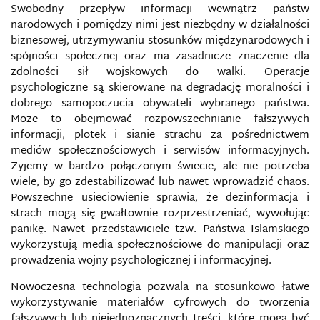
Swobodny przepływ informacji wewnątrz państw
narodowych i pomiędzy nimi jest niezbędny w działalności
GEOPOLITYKA INFORMACYJNA
biznesowej, utrzymywaniu stosunków międzynarodowych i
spójności społecznej oraz ma zasadnicze znaczenie dla
GLOBALIZACJA INFORMACYJNA
zdolności sił wojskowych do walki. Operacje
psychologiczne są skierowane na degradację moralności i
HAKER
dobrego samopoczucia obywateli wybranego państwa.
Może to obejmować rozpowszechnianie fałszywych
informacji, plotek i sianie strachu za pośrednictwem
HAKTYWIZM
mediów społecznościowych i serwisów informacyjnych.
Żyjemy w bardzo połączonym świecie, ale nie potrzeba
HARD POWER
wiele, by go zdestabilizować lub nawet wprowadzić chaos.
Powszechne usieciowienie sprawia, że dezinformacja i
HEJT
strach mogą się gwałtownie rozprzestrzeniać, wywołując
panikę. Nawet przedstawiciele tzw. Państwa Islamskiego
HONEYPOT
wykorzystują media społecznościowe do manipulacji oraz
prowadzenia wojny psychologicznej i informacyjnej.
INFORMACJA
Nowoczesna technologia pozwala na stosunkowo łatwe
wykorzystywanie materiałów cyfrowych do tworzenia
INFORMACYJNA REWOLUCJA W SPRAWACH
fałszywych lub niejednoznacznych treści, które mogą być