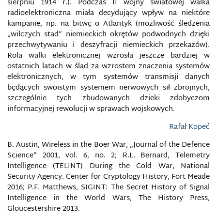
sierpniu 1914 r.). Podczas II wojny światowej walka
radioelektroniczna miała decydujący wpływ na niektóre
TERRORYZM INFORMACYJNY
kampanie, np. na bitwę o Atlantyk (możliwość śledzenia
„wilczych stad” niemieckich okrętów podwodnych dzięki
przechwytywaniu i deszyfracji niemieckich przekazów).
TERRORYZM MEDIALNY
Rola walki elektronicznej wzrosła jeszcze bardziej w
ostatnich latach w ślad za wzrostem znaczenia systemów
TERRORYZM W MEDIACH SPOŁECZNOŚCIOWYCH
elektronicznych, w tym systemów transmisji danych
będących swoistym systemem nerwowych sił zbrojnych,
TROLLING (TROLLOWANIE)
szczególnie tych zbudowanych dzieki zdobyczom
informacyjnej rewolucji w sprawach wojskowych.
TWITTER
Rafał Kopeć
UCZESTNICY WALKI INFORMACYJNEJ
B. Austin, Wireless in the Boer War, „Journal of the Defence
Science” 2001, vol. 6, no. 2; R.L. Bernard, Telemetry
Intelligence (TELINT) During the Cold War, National
USSTRATCOM
Security Agency. Center for Cryptology History, Fort Meade
2016; P.F. Matthews, SIGINT: The Secret History of Signal
USTAWA O KRAJOWYM SYSTEMIE
Intelligence in the World Wars, The History Press,
CYBERBEZPIECZEŃSTWA
Gloucestershire 2013.