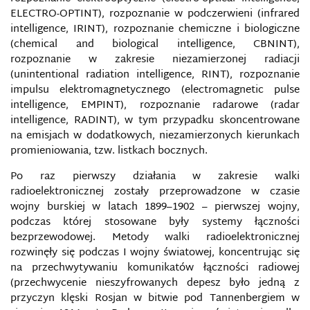
SZTUCZNA INTELIGENCJA
ELECTRO-OPTINT), rozpoznanie w podczerwieni (infrared
intelligence, IRINT), rozpoznanie chemiczne i biologiczne
(chemical and biological intelligence, CBNINT),
ŚRODOWISKO CYBERBEZPIECZEŃSTWA
rozpoznanie w zakresie niezamierzonej radiacji
(unintentional radiation intelligence, RINT), rozpoznanie
ŚRODOWISKO INFORMACYJNE
impulsu elektromagnetycznego (electromagnetic pulse
intelligence, EMPINT), rozpoznanie radarowe (radar
ŚWIADOMOŚĆ INFORMACYJNA
intelligence, RADINT), w tym przypadku skoncentrowane
na emisjach w dodatkowych, niezamierzonych kierunkach
promieniowania, tzw. listkach bocznych.
ŚWIATOWA KOMISJA DS. STABILNOŚCI
CYBERPRZESTRZENI
Po raz pierwszy działania w zakresie walki
radioelektronicznej zostały przeprowadzone w czasie
TECHNOLOGIE INFORMACYJNO-KOMUNIKACYJNE
wojny burskiej w latach 1899–1902 – pierwszej wojny,
podczas której stosowane były systemy łączności
TECHNOLOGIE MANIPULACJI POLITYCZNYCH W
bezprzewodowej. Metody walki radioelektronicznej
SIECIACH SPOŁECZNOŚCIOWYCH
rozwinęły się podczas I wojny światowej, koncentrując się
na przechwytywaniu komunikatów łączności radiowej
TECHNOLOGIE MONITORINGOWE
(przechwycenie nieszyfrowanych depesz było jedną z
przyczyn klęski Rosjan w bitwie pod Tannenbergiem w
TEORIA WOJEN INFORMACYJNYCH