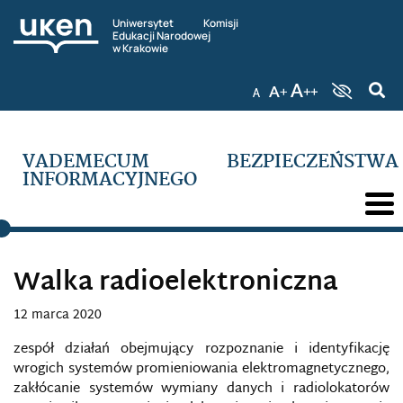
ROZPOZNANIE GEOPRZESTRZENNE
Uniwersytet Komisji
Edukacji Narodowej
ROZPOZNANIE SATELITARNE
w Krakowie
ROZPOZNANIE WOJSKOWE
RT (POCZĄTKOWO RUSSIA TODAY)
VADEMECUM BEZPIECZEŃSTWA
INFORMACYJNEGO
RUSSKIJ MIR JAKO TECHNOLOGIA PENETRACJI
PAŃSTWA
RYNEK MEDIALNY
Walka radioelektroniczna
RYZYKO INFORMACYJNE
12 marca 2020
SABOTAŻ KOMPUTEROWY
zespół działań obejmujący rozpoznanie i identyfikację
wrogich systemów promieniowania elektromagnetycznego,
SEKSTING
zakłócanie systemów wymiany danych i radiolokatorów