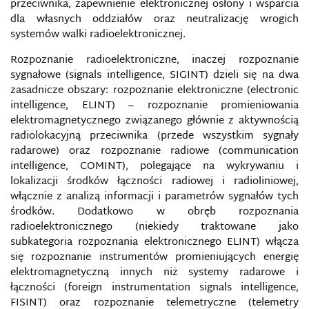
przeciwnika, zapewnienie elektronicznej osłony i wsparcia
SIECI SPOŁECZNOŚCIOWE JAKO NOWE NARZĘDZIA
dla własnych oddziałów oraz neutralizację wrogich
PROWADZENIA WOJEN INFORMACYJNYCH WE
WSPÓŁCZESNYM ŚWIECIE
systemów walki radioelektronicznej.
Rozpoznanie radioelektroniczne, inaczej rozpoznanie
SIECIOCENTRYCZNE BEZPIECZEŃSTWO
sygnałowe (signals intelligence, SIGINT) dzieli się na dwa
zasadnicze obszary: rozpoznanie elektroniczne (electronic
SIECIOCENTRYCZNE SYSTEMY ZARZĄDZANIA
intelligence, ELINT) – rozpoznanie promieniowania
WALKĄ C4ISR
elektromagnetycznego związanego głównie z aktywnością
radiolokacyjną przeciwnika (przede wszystkim sygnały
SŁUŻBY SPECJALNE
radarowe) oraz rozpoznanie radiowe (communication
intelligence, COMINT), polegające na wykrywaniu i
SOCIAL MEDIA INTELLIGENCE (SOCMINT)
lokalizacji środków łączności radiowej i radioliniowej,
włącznie z analizą informacji i parametrów sygnałów tych
środków. Dodatkowo w obręb rozpoznania
SPIN DOKTORING
radioelektronicznego (niekiedy traktowane jako
subkategoria rozpoznania elektronicznego ELINT) włącza
SPIRALA MILCZENIA
się rozpoznanie instrumentów promieniujących energię
elektromagnetyczną innych niż systemy radarowe i
SPOŁECZEŃSTWO INFORMACYJNE
łączności (foreign instrumentation signals intelligence,
FISINT) oraz rozpoznanie telemetryczne (telemetry