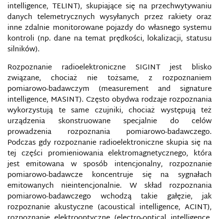
SPOŁECZNE KOMPETENCJE MEDIALNO-
intelligence, TELINT), skupiające się na przechwytywaniu
INFORMACYJNE W KONTEKŚCIE BEZPIECZEŃSTWA
danych telemetrycznych wysyłanych przez rakiety oraz
W CYBERPRZESTRZENI
inne zdalnie monitorowane pojazdy do własnego systemu
kontroli (np. dane na temat prędkości, lokalizacji, statusu
STARE I NOWE MEDIA
silników).
Rozpoznanie radioelektroniczne SIGINT jest blisko
STOPFAKE POLSKA – WALKA Z NIEPRAWDZIWĄ
INFORMACJĄ
związane, chociaż nie tożsame, z rozpoznaniem
pomiarowo-badawczym (measurement and signature
STRATEGIA CYBERBEZPIECZEŃSTWA USA
intelligence, MASINT). Często obydwa rodzaje rozpoznania
wykorzystują te same czujniki, chociaż występują też
urządzenia skonstruowane specjalnie do celów
SWATTING
prowadzenia rozpoznania pomiarowo-badawczego.
Podczas gdy rozpoznanie radioelektroniczne skupia się na
SYSTEM INFORMACYJNY
tej części promieniowania elektromagnetycznego, która
jest emitowana w sposób intencjonalny, rozpoznanie
SYSTEM OŚWIATY PUBLICZNEJ A BEZPIECZEŃSTWO
pomiarowo-badawcze koncentruje się na sygnałach
INFORMACYJNE
emitowanych nieintencjonalnie. W skład rozpoznania
pomiarowo-badawczego wchodzą takie gałęzie, jak
SYSTEM ZAUFANIA SPOŁECZNEGO
rozpoznanie akustyczne (acoustical intelligence, ACINT),
rozpoznanie elektrooptyczne (electro-optical intelligence,