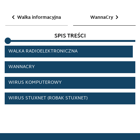
VOICE OF AMERICA
Walka informacyjna
WannaCry
WALKA ELEKTRONICZNA
SPIS TREŚCI
WALKA INFORMACYJNA
WALKA RADIOELEKTRONICZNA
WANNACRY
WIRUS KOMPUTEROWY
WIRUS STUXNET (ROBAK STUXNET)
WOJNA BUNTOWNICZA („MIATIEŻNYJA WOJNA”)
WOJNA CZWARTEJ GENERACJI/KONCEPCJE WOJNY
NOWEJ GENERACJI