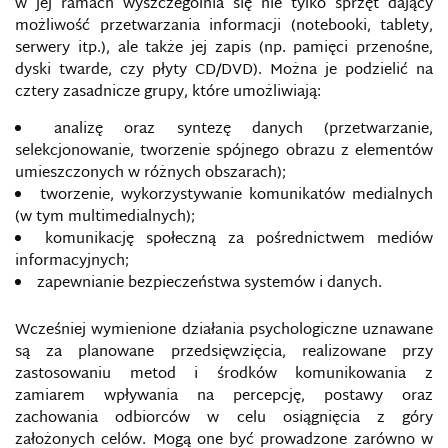
w jej ramach wyszczególnia się nie tylko sprzęt dający
NIEOGŁOSZONA WOJNA INFORMACYJNA KREMLA
możliwość przetwarzania informacji (notebooki, tablety,
serwery itp.), ale także jej zapis (np. pamięci przenośne,
dyski twarde, czy płyty CD/DVD). Można je podzielić na
OBRONA INFORMACYJNA
cztery zasadnicze grupy, które umożliwiają:
OCHRONA WŁASNOŚCI INTELEKTUALNEJ W SIECI
analizę oraz syntezę danych (przetwarzanie,
selekcjonowanie, tworzenie spójnego obrazu z elementów
ODDZIAŁY CYBERNETYCZNE W WOJSKU POLSKIM
umieszczonych w różnych obszarach);
tworzenie, wykorzystywanie komunikatów medialnych
(w tym multimedialnych);
OKNO OVERTONA
komunikację społeczną za pośrednictwem mediów
informacyjnych;
OPERACJE INFORMACYJNE
zapewnianie bezpieczeństwa systemów i danych.
OPERACJE PROPAGANDOWE
Wcześniej wymienione działania psychologiczne uznawane
są za planowane przedsięwzięcia, realizowane przy
OPERACJE PSYCHOLOGICZNE
zastosowaniu metod i środków komunikowania z
zamiarem wpływania na percepcję, postawy oraz
zachowania odbiorców w celu osiągnięcia z góry
OPERACJE WOJSKOWEJ DEZINFORMACJI
założonych celów. Mogą one być prowadzone zarówno w