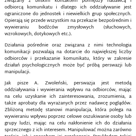
związany z bliskim kontaktem pomiędzy nadawcą i
PODSŁUCH
odbiorcą komunikatu i dlatego ich oddziaływanie jest
ograniczone do jednostek i niewielkich grup społecznych.
POLITYKA BEZPIECZEŃSTWA INFORMACJI
Opierają się przede wszystkim na przekazie bezpośrednim i
wywieraniu bodźców zmysłowych (słuchowych,
POLITYKA BEZPIECZEŃSTWA UE
wzrokowych, dotykowych etc.).
Działania pośrednie oraz związana z nimi technologia
POLITYKA INFORMACYJNA
komunikacji pozwalają na dotarcie do największej liczby
odbiorców i przekazanie komunikatu, który w zakresie
POPRAWNOŚĆ POLITYCZNA
działań psychologicznych może być próbą perswazji lub
manipulacji.
POSTPRAWDA
Jak pisze A. Zwoleński, perswazja jest metodą
oddziaływania i wywierania wpływu na odbiorców, mając
POTENCJAŁ SIŁY PAŃSTWA
na celu uzyskanie ich zainteresowania, zrozumienia, a
także aprobaty dla wyrażanych przez nadawcę poglądów.
PRAWNA OCHRONA DZIENNIKARSKICH ŹRÓDEŁ
Zbliżoną metodę stanowi manipulacja, która polega na
INFORMACJI
wywieraniu wpływu poprzez celowe oszukiwanie osoby lub
grupy ludzi, mając na celu nakłonienie ich do działania
PRAWNE ASPEKTY ZWALCZANIA
sprzecznego z ich interesem. Manipulować można zarówno
CYBERPRZESTĘPCZOŚCI W POLSCE