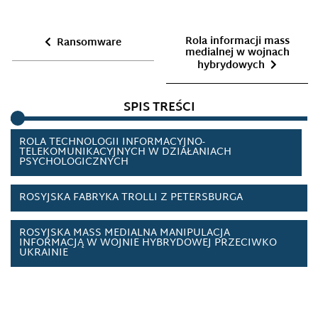
RADIO WOLNA EUROPA I RADIO SWOBODA
Rola informacji mass
Ransomware
medialnej w wojnach
RANSOMWARE
hybrydowych
ROLA INFORMACJI MASS MEDIALNEJ W WOJNACH
SPIS TREŚCI
HYBRYDOWYCH
ROLA TECHNOLOGII INFORMACYJNO-
TELEKOMUNIKACYJNYCH W DZIAŁANIACH
PSYCHOLOGICZNYCH
ROSYJSKA FABRYKA TROLLI Z PETERSBURGA
ROSYJSKA MASS MEDIALNA MANIPULACJA
INFORMACJĄ W WOJNIE HYBRYDOWEJ PRZECIWKO
UKRAINIE
ROSYJSKA USTAWA O ZAGRANICZNYCH
AGENTACH/AGENTACH WPŁYWU