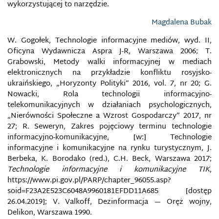
wykorzystującej to narzędzie.
PRZECIWDZIAŁANIE DEZINFORMACJI I
PROPAGANDZIE
Magdalena Bubak
PRZESTĘPCZOŚĆ KOMPUTEROWA
W. Gogołek, Technologie informacyjne mediów, wyd. II,
Oficyna Wydawnicza Aspra J-R, Warszawa 2006; T.
Grabowski, Metody walki informacyjnej w mediach
PRZESTĘPSTWA PRZECIWKO OCHRONIE
INFORMACJI
elektronicznych na przykładzie konfliktu rosyjsko-
ukraińskiego, „Horyzonty Polityki” 2016, vol. 7, nr 20; G.
PRZESTĘPSTWA PRZECIWKO SYSTEMOM
Nowacki, Rola technologii informacyjno-
INFORMATYCZNYM
telekomunikacyjnych w działaniach psychologicznych,
„Nierówności Społeczne a Wzrost Gospodarczy” 2017, nr
PRZESTĘPSTWA PRZECIWKO WIARYGODNOŚCI
27; R. Seweryn, Zakres pojęciowy terminu technologie
DOKUMENTÓW
informacyjno-komunikacyjne, [w:] Technologie
informacyjne i komunikacyjne na rynku turystycznym, J.
PRZESTRZEŃ BEZPIECZEŃSTWA INFORMACJI
Berbeka, K. Borodako (red.), C.H. Beck, Warszawa 2017;
UKRAINY
Technologie informacyjne i komunikacyjne TIK
,
https://www.pi.gov.pl/PARP/chapter_96055.asp?
PRZESTRZEŃ INFORMACYJNA
soid=F23A2E523C6048A9960181EFDD11A685 [dostęp
26.04.2019]; V. Valkoff, Dezinformacja — Oręż wojny,
PRZESTRZEŃ MEDIALNA
Delikon, Warszawa 1990.