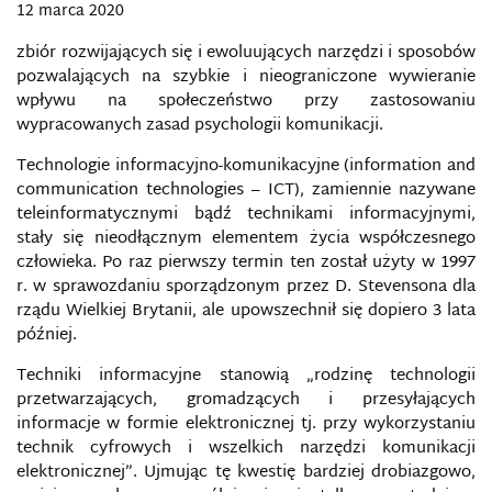
ELEKTRONICZNYCH
12 marca 2020
zbiór rozwijających się i ewoluujących narzędzi i sposobów
METODY WALKI Z INFORMACJĄ W
ELEKTRONICZNYCH ŚRODKACH MASOWEGO
pozwalających na szybkie i nieograniczone wywieranie
PRZEKAZU
wpływu na społeczeństwo przy zastosowaniu
wypracowanych zasad psychologii komunikacji.
MIĘDZYNARODOWA ORGANIZACJA ATRYBUCJI
CYBERATAKÓW
Technologie informacyjno-komunikacyjne (information and
communication technologies – ICT), zamiennie nazywane
MINISTERSTWO POLITYKI INFORMACYJNEJ
teleinformatycznymi bądź technikami informacyjnymi,
UKRAINY (MPI)
stały się nieodłącznym elementem życia współczesnego
człowieka. Po raz pierwszy termin ten został użyty w 1997
MONITOROWANIE WŁADZY
r. w sprawozdaniu sporządzonym przez D. Stevensona dla
rządu Wielkiej Brytanii, ale upowszechnił się dopiero 3 lata
później.
MYSPACE
Techniki informacyjne stanowią „rodzinę technologii
NEWS NA TEMAT BEZPIECZEŃSTWA
przetwarzających, gromadzących i przesyłających
informacje w formie elektronicznej tj. przy wykorzystaniu
NIEMILITARNE METODY PROWADZENIA WOJNY
technik cyfrowych i wszelkich narzędzi komunikacji
HYBRYDOWEJ
elektronicznej”. Ujmując tę kwestię bardziej drobiazgowo,