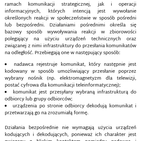
ramach komunikacji strategicznej, jak i operacji
OPINIA PUBLICZNA
informacyjnych, których intencją jest wywołanie
określonych reakcji w społeczeństwie w sposób pośredni
OPÓŹNIENIE INFORMACYJNE
lub bezpośredni. Działaniami pośrednimi określa się
bazowy sposób wywoływania reakcji w zbiorowości
polegający na użyciu urządzeń technicznych oraz
ORGANY WŁAŚCIWE DO SPRAW
CYBERBEZPIECZEŃSTWA
związanej z nimi infrastruktury do przesłania komunikatów
na odległość. Przebiegają one w następujący sposób:
PATOGENY INFORMACYJNE
nadawca rejestruje komunikat, który następnie jest
kodowany w sposób umożliwiający przesłanie poprzez
PEDAGOGIZACJA MEDIALNA RODZINY W
wybrany nośnik (np. elektromagnetyzm dla telewizji,
SPOŁECZEŃSTWIE INFORMACYJNYM
postać cyfrowa dla komunikacji teleinformatycznej);
komunikat jest przesyłany wybraną infrastrukturą do
PHISHING
odbiorcy lub grupy odbiorców;
urządzenia po stronie odbiorcy dekodują komunikat i
PIĄTA KOLUMNA W DOBIE INTERNETU
przetwarzają go na zrozumiałą formę.
PODMORSKIE SIECI TELEKOMUNIKACYJNE
Działania bezpośrednie nie wymagają użycia urządzeń
kodujących i dekodujących, ponieważ ich charakter jest