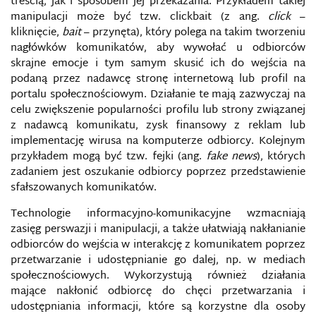
treścią, jak i sposobem jej przekazania. Przykładem takiej
manipulacji może być tzw. clickbait (z ang.
click
–
PRAWNE PODSTAWY FUNKCJONOWANIA MEDIÓW
kliknięcie,
bait
– przynęta), który polega na takim tworzeniu
W POLSCE I W UE
nagłówków komunikatów, aby wywołać u odbiorców
skrajne emocje i tym samym skusić ich do wejścia na
PRAWO DO INFORMACJI
podaną przez nadawcę stronę internetową lub profil na
portalu społecznościowym. Działanie te mają zazwyczaj na
PROCESY INFORMACYJNE
celu zwiększenie popularności profilu lub strony związanej
z nadawcą komunikatu, zysk finansowy z reklam lub
PROFILAKTYKA BEZPIECZEŃSTWA
implementację wirusa na komputerze odbiorcy. Kolejnym
INFORMACYJNEGO
przykładem mogą być tzw. fejki (ang.
fake news
), których
zadaniem jest oszukanie odbiorcy poprzez przedstawienie
PROGRAMY MASOWEJ INWIGILACJI
sfałszowanych komunikatów.
Technologie informacyjno-komunikacyjne wzmacniają
PROPAGANDA IDEOLOGICZNA
zasięg perswazji i manipulacji, a także ułatwiają nakłanianie
odbiorców do wejścia w interakcję z komunikatem poprzez
PROPAGANDA PAŃSTWOWA
przetwarzanie i udostępnianie go dalej, np. w mediach
społecznościowych. Wykorzystują również działania
PRZECIĄŻENIE INFORMACYJNE
mające nakłonić odbiorcę do chęci przetwarzania i
udostępniania informacji, które są korzystne dla osoby