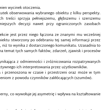
wien wycinek otoczenia.
skutek obserwowania wybranego obiektu z kilku perspekty.
ch treści sprzyja pełniejszemu, głębszemu i szerszemu
lniejszych decyzji nawet przy ograniczonych zasobach
ekcie jest przez niego łączona ze znanymi mu wcześniej
iektu stworzony po odebraniu tej samej informacji przez
, niż to wynika z dostarczonego komunikatu. Uzasadnia to
na temat tych samych faktów, zdarzeń, zjawisk i procesów
wynikająca z odmienności i zróżnicowania rozpatrywanych
ektywnego ich interpretowania przez użytkowników.
 i przenoszona w czasie i przestrzeni oraz może w tym
łceniom z powodu czynników zakłócających (szumów).
erny, co wywołuje jej asymetrię i wpływa na kształtowanie