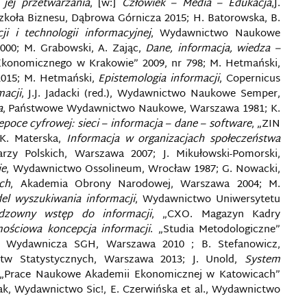
jej przetwarzania
, [w:]
Człowiek – Media – Edukacja
,J.
Szkoła Biznesu, Dąbrowa Górnicza 2015; H. Batorowska, B.
i i technologii informacyjnej
, Wydawnictwo Naukowe
000; M. Grabowski, A. Zając,
Dane, informacja, wiedza –
Ekonomicznego w Krakowie” 2009, nr 798; M. Hetmański,
2015; M. Hetmański,
Epistemologia informacji
, Copernicus
macji
, J.J. Jadacki (red.), Wydawnictwo Naukowe Semper,
a
, Państwowe Wydawnictwo Naukowe, Warszawa 1981; K.
epoce cyfrowej: sieci – informacja – dane – software
, „ZIN
 K. Materska,
Informacja w organizacjach społeczeństwa
rzy Polskich, Warszawa 2007; J. Mikułowski-Pomorski,
je
, Wydawnictwo Ossolineum, Wrocław 1987; G. Nowacki,
ch
, Akademia Obrony Narodowej, Warszawa 2004; M.
el wyszukiwania informacji
, Wydawnictwo Uniwersytetu
dzowny wstęp do informacji
, „CXO. Magazyn Kadry
ościowa koncepcja informacji
. „Studia Metodologiczne”
a Wydawnicza SGH, Warszawa 2010 ; B. Stefanowicz,
tw Statystycznych, Warszawa 2013; J. Unold,
System
] „Prace Naukowe Akademii Ekonomicznej w Katowicach”
lak, Wydawnictwo Sic!, E. Czerwińska et al., Wydawnictwo