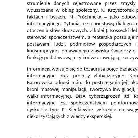
strumienie danych rejestrowane przez zmysły c
wpuszczane w obieg społeczny. K. Krzysztofek p
faktach i bytach, M. Próchnicka – jako odpow
informacyjnego. Pytania te są podstawą dialogu z
otoczeniu słów kluczowych. Z kolei J. Kossecki de
sterować społeczeństwem, a Materska postuluje r
postawami ludzi, podmiotów gospodarczych i s
konsumpcyjnej omawianego zjawiska świadczy o 
funkcję podstawową, czyli odwzorowującą rzeczyw
Informacja wpisuje się do tezaurusa pojęć badac
informacyjne oraz procesy globalizacyjne. Ko
Batorowska odnosi m.in. do postrzegania jej jako
broni masowej manipulacji, tworzywa inwigilacji,
walki informacyjnej, DNA cyberzagrożeń itd. R
informacyjne jest społeczeństwem poinform
dyskursie tym P. Sienkiewicz wskazuje na wagę
niekorzystających z wiedzy eksperckiej.