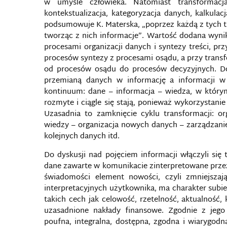
w umyśle człowieka. Natomiast transformac
kontekstualizacja, kategoryzacja danych, kalkulac
podsumowuje K. Materska, „poprzez każdą z tych 
tworząc z nich informacje”. Wartość dodana wynika
procesami organizacji danych i syntezy treści, pr
procesów syntezy z procesami osądu, a przy trans
od procesów osądu do procesów decyzyjnych. Do
przemianą danych w informację a informacji w 
kontinuum: dane – informacja – wiedza, w który
rozmyte i ciągle się stają, ponieważ wykorzystan
Uzasadnia to zamknięcie cyklu transformacji: o
wiedzy – organizacja nowych danych – zarządzani
kolejnych danych itd.
Do dyskusji nad pojęciem informacji włączyli się 
dane zawarte w komunikacie zinterpretowane przez
świadomości element nowości, czyli zmniejszaj
interpretacyjnych użytkownika, ma charakter subiek
takich cech jak celowość, rzetelność, aktualność
uzasadnione nakłady finansowe. Zgodnie z jego
poufna, integralna, dostępna, zgodna i wiarygodn