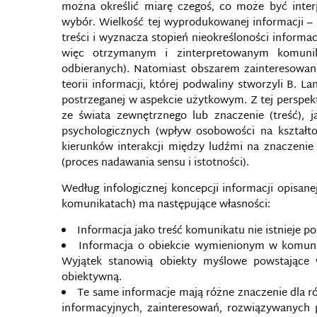
można określić miarę czegoś, co może być inte
wybór. Wielkość tej wyprodukowanej informacji –
treści i wyznacza stopień nieokreśloności informac
więc otrzymanym i zinterpretowanym komun
odbieranych). Natomiast obszarem zainteresowania 
teorii informacji, której podwaliny stworzyli B. La
postrzeganej w aspekcie użytkowym. Z tej perspekt
ze świata zewnętrznego lub znaczenie (treść), 
psychologicznych (wpływ osobowości na kształtow
kierunków interakcji między ludźmi na znaczenie
(proces nadawania sensu i istotności).
Według infologicznej koncepcji informacji opisane
komunikatach) ma następujące własności:
Informacja jako treść komunikatu nie istnieje 
Informacja o obiekcie wymienionym w komunika
Wyjątek stanowią obiekty myślowe powstające w
obiektywną.
Te same informacje mają różne znaczenie dla r
informacyjnych, zainteresowań, rozwiązywanych