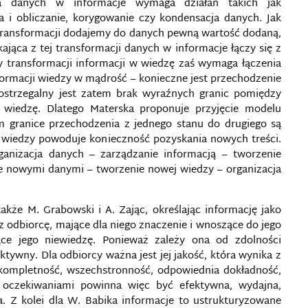
ja danych w informacje wymaga działań takich jak
ja i obliczanie, korygowanie czy kondensacja danych. Jak
transformacji dodajemy do danych pewną wartość dodaną,
jąca z tej transformacji danych w informacje łączy się z
zy transformacji informacji w wiedzę zaś wymaga łączenia
formacji wiedzy w mądrość – konieczne jest przechodzenie
strzegalny jest zatem brak wyraźnych granic pomiędzy
wiedzę. Dlatego Materska proponuje przyjęcie modelu
m granice przechodzenia z jednego stanu do drugiego są
ie wiedzy powoduje konieczność pozyskania nowych treści.
rganizacja danych – zarządzanie informacją – tworzenie
e nowymi danymi – tworzenie nowej wiedzy – organizacja
także M. Grabowski i A. Zając, określając informację jako
 odbiorcę, mające dla niego znaczenie i wnoszące do jego
ące jego niewiedzę. Ponieważ zależy ona od zdolności
tywny. Dla odbiorcy ważna jest jej jakość, która wynika z
, kompletność, wszechstronność, odpowiednia dokładność,
 oczekiwaniami powinna więc być efektywna, wydajna,
a. Z kolei dla W. Babika informacje to ustrukturyzowane