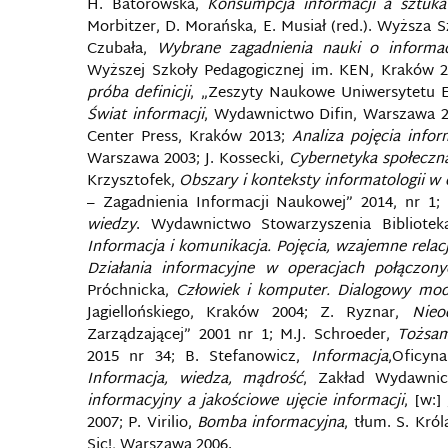
H. Batorowska,
Konsumpcja informacji a sztuka 
Morbitzer, D. Morańska, E. Musiał (red.). Wyższa 
Czubała,
Wybrane zagadnienia nauki o informacj
Wyższej Szkoły Pedagogicznej im. KEN, Kraków 2
próba definicji
, „Zeszyty Naukowe Uniwersytetu 
Świat informacji
, Wydawnictwo Difin, Warszawa 
Center Press, Kraków 2013;
Analiza pojęcia infor
Warszawa 2003; J. Kossecki,
Cybernetyka społeczn
Krzysztofek,
Obszary i konteksty informatologii w 
– Zagadnienia Informacji Naukowej” 2014, nr 1;
wiedzy
. Wydawnictwo Stowarzyszenia Biblioteka
Informacja i komunikacja. Pojęcia, wzajemne relac
Działania informacyjne w operacjach połączony
Próchnicka,
Człowiek i komputer. Dialogowy mod
Jagiellońskiego, Kraków 2004; Z. Ryznar,
Nieo
Zarządzającej” 2001 nr 1; M.J. Schroeder,
Tożsam
2015 nr 34; B. Stefanowicz,
Informacja
,Oficyn
Informacja, wiedza, mądrość
, Zakład Wydawnic
informacyjny a jakościowe ujęcie informacji
, [w:
2007; P. Virilio,
Bomba informacyjna
, tłum. S. Kró
Sic!, Warszawa 2006.