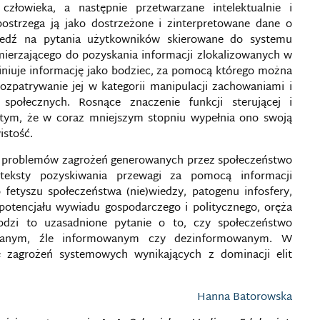
złowieka, a następnie przetwarzane intelektualnie i
ostrzega ją jako dostrzeżone i zinterpretowane dane o
iedź na pytania użytkowników skierowane do systemu
mierzającego do pozyskania informacji zlokalizowanych w
finiuje informację jako bodziec, za pomocą którego można
ozpatrywanie jej w kategorii manipulacji zachowaniami i
połecznych. Rosnące znaczenie funkcji sterującej i
tym, że w coraz mniejszym stopniu wypełnia ono swoją
istość.
zy problemów zagrożeń generowanych przez społeczeństwo
nteksty pozyskiwania przewagi za pomocą informacji
 fetyszu społeczeństwa (nie)wiedzy, patogenu infosfery,
 potencjału wywiadu gospodarczego i politycznego, oręża
odzi to uzasadnione pytanie o to, czy społeczeństwo
owanym, źle informowanym czy dezinformowanym. W
 zagrożeń systemowych wynikających z dominacji elit
Hanna Batorowska