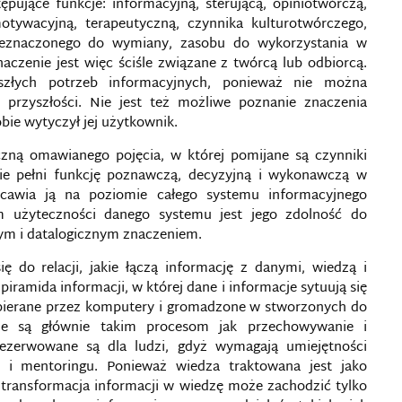
ępujące funkcje: informacyjną, sterującą, opiniotwórczą,
otywacyjną, terapeutyczną, czynnika kulturotwórczego,
rzeznaczonego do wymiany, zasobu do wykorzystania w
znaczenie jest więc ściśle związane z twórcą lub odbiorcą.
szłych potrzeb informacyjnych, ponieważ nie można
e przyszłości. Nie jest też możliwe poznanie znaczenia
bie wytyczył jej użytkownik.
iczną omawianego pojęcia, w której pomijane są czynniki
cie pełni funkcję poznawczą, decyzyjną i wykonawczą w
scawia ją na poziomie całego systemu informacyjnego
m użyteczności danego systemu jest jego zdolność do
nym i datalogicznym znaczeniem.
 do relacji, jakie łączą informację z danymi, wiedzą i
piramida informacji, w której dane i informacje sytuują się
zbierane przez komputery i gromadzone w stworzonych do
e są głównie takim procesom jak przechowywanie i
ezerwowane są dla ludzi, gdyż wymagają umiejętności
 i mentoringu. Ponieważ wiedza traktowana jest jako
 transformacja informacji w wiedzę może zachodzić tylko