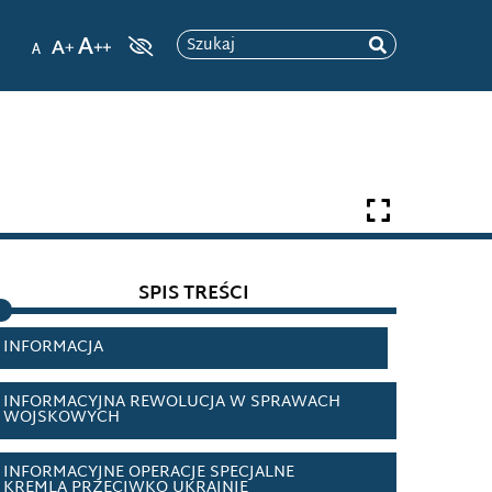
GLOBALIZACJA INFORMACYJNA
Szukaj
HAKER
HAKTYWIZM
HARD POWER
HEJT
SPIS TREŚCI
HONEYPOT
INFORMACJA
INFORMACYJNA REWOLUCJA W SPRAWACH
WOJSKOWYCH
INFORMACYJNE OPERACJE SPECJALNE
KREMLA PRZECIWKO UKRAINIE