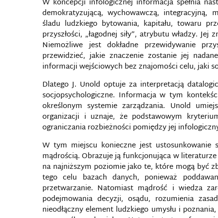
W koncepcji infologicznej informacja spełnia nast
demokratyzującą, wychowawczą, integracyjną, m
śladu ludzkiego bytowania, kapitału, towaru p
przyszłości, „łagodnej siły”, atrybutu władzy. Jej 
Niemożliwe jest dokładne przewidywanie przy
przewidzieć, jakie znaczenie zostanie jej nadan
informacji wejściowych bez znajomości celu, jaki so
Dlatego J. Unold optuje za interpretacją datalog
socjopsychologiczne. Informacja w tym kontekś
określonym systemie zarządzania. Unold umiej
organizacji i uznaje, że podstawowym kryteriu
ograniczania rozbieżności pomiędzy jej infologicz
W tym miejscu konieczne jest ustosunkowanie się
mądrością. Obrazuje ją funkcjonująca w literaturze 
na najniższym poziomie jako te, które mogą być 
tego celu bazach danych, ponieważ poddawan
przetwarzanie. Natomiast mądrość i wiedza zar
podejmowania decyzji, osądu, rozumienia zasad
nieodłączny element ludzkiego umysłu i poznania,