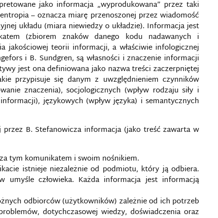
rpretowane jako informacja „wyprodukowana” przez taki
 entropia – oznacza miarę przenoszonej przez wiadomość
yjnej układu (miara niewiedzy o układzie). Informacja jest
ikatem (zbiorem znaków danego kodu nadawanych i
jakościowej teorii informacji, a właściwie infologicznej
ngefors i B. Sundgren, są własności i znaczenie informacji
ywy jest ona definiowana jako nazwa treści zaczerpniętej
jakie przypisuje się danym z uwzględnieniem czynników
anie znaczenia), socjologicznych (wpływ rodzaju siły i
 informacji), językowych (wpływ języka) i semantycznych
j przez B. Stefanowicza informacja (jako treść zawarta w
poza tym komunikatem i swoim nośnikiem.
cie istnieje niezależnie od podmiotu, który ją odbiera.
 umyśle człowieka. Każda informacja jest informacją
óżnych odbiorców (użytkowników) zależnie od ich potrzeb
 problemów, dotychczasowej wiedzy, doświadczenia oraz