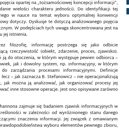
 pojęcia opartej na „tożsamościowej koncepcji informacji”,
danie wielości charakteru jedności). Do identyfikacji tej
onego w nauce na temat wyboru optymalnej konwencji
iowy dotyczy. Dyskusje te dotyczą analizowanego pojęcia
cznym. W podejściach tych uwaga skoncentrowana jest na
 jej istnienia.
z filozofię, informację postrzega się jako odbicie
cą rzeczywistość (obiekt, zdarzenie, proces, zjawisko).
osi ją do otoczenia, w którym występuje pewien odbiorca –
wiek, jak i dowolny system, np. informacyjny, w którym
do zarządzania procesami informacyjnymi. Definicje
, lecz – jak zaznacza B. Stefanowicz – nie operacjonalizują
, jak można ją analizować, jak organizować procesy jej
izować inne stosowne operacje. Jest ono opisywane zarówno
 Shannona zajmuje się badaniem zjawisk informacyjnych w
kreśloności w zależności od wyróżnionego stanu danego
yczącymi znaczenia informacji. Jej związek z omawianym
ad prawdopodobieństwa wyboru elementów pewnego zbioru,