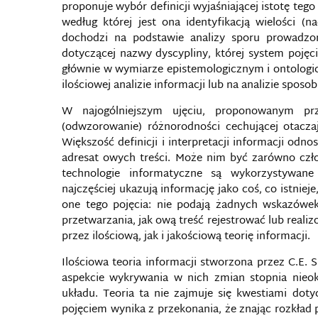
proponuje wybór definicji wyjaśniającej istotę tego
według której jest ona identyfikacją wielości (na
dochodzi na podstawie analizy sporu prowadz
dotyczącej nazwy dyscypliny, której system pojęc
głównie w wymiarze epistemologicznym i ontologi
ilościowej analizie informacji lub na analizie sposobu
W najogólniejszym ujęciu, proponowanym prze
(odwzorowanie) różnorodności cechującej otaczają
Większość definicji i interpretacji informacji odn
adresat owych treści. Może nim być zarówno czło
technologie informatyczne są wykorzystywane 
najczęściej ukazują informację jako coś, co istnieje
one tego pojęcia: nie podają żadnych wskazówek
przetwarzania, jak ową treść rejestrować lub real
przez ilościową, jak i jakościową teorię informacji.
Ilościowa teoria informacji stworzona przez C.E.
aspekcie wykrywania w nich zmian stopnia nieo
układu. Teoria ta nie zajmuje się kwestiami dot
pojęciem wynika z przekonania, że znając rozkł