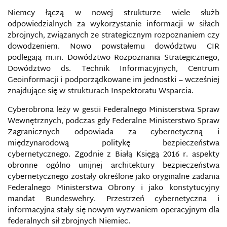
Niemcy łączą w nowej strukturze wiele służb
odpowiedzialnych za wykorzystanie informacji w siłach
zbrojnych, związanych ze strategicznym rozpoznaniem czy
dowodzeniem. Nowo powstałemu dowództwu CIR
podlegają m.in. Dowództwo Rozpoznania Strategicznego,
Dowództwo ds. Technik Informacyjnych, Centrum
Geoinformacji i podporządkowane im jednostki – wcześniej
AGENCJE PRASOWE (INFORMACYJNE)
znajdujące się w strukturach Inspektoratu Wsparcia.
Cyberobrona leży w gestii Federalnego Ministerstwa Spraw
AGRESJA ELEKTRONICZNA
Wewnętrznych, podczas gdy Federalne Ministerstwo Spraw
Zagranicznych odpowiada za cybernetyczną i
AI FOUNDATION
międzynarodową politykę bezpieczeństwa
cybernetycznego. Zgodnie z Białą Księgą 2016 r. aspekty
AMAQ
obronne ogólno unijnej architektury bezpieczeństwa
cybernetycznego zostały określone jako oryginalne zadania
Federalnego Ministerstwa Obrony i jako konstytucyjny
ANALOGOWE MAPY WOJSKOWE
mandat Bundeswehry. Przestrzeń cybernetyczna i
informacyjna stały się nowym wyzwaniem operacyjnym dla
AS-SAHAB
federalnych sił zbrojnych Niemiec.