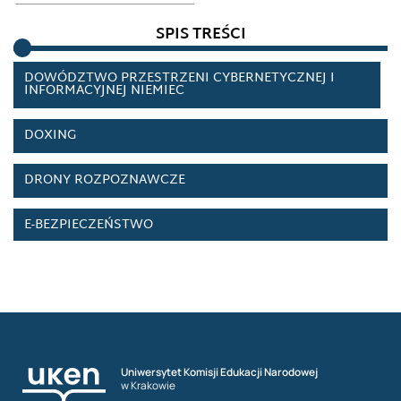
DOWÓDZTWO OPERACJI CYBERNETYCZNYCH
SPIS TREŚCI
STANÓW ZJEDNOCZONYCH
DOWÓDZTWO PRZESTRZENI CYBERNETYCZNEJ I
INFORMACYJNEJ NIEMIEC
DOXING
DRONY ROZPOZNAWCZE
E-BEZPIECZEŃSTWO
E-DŻIHAD
ECHO CHAMBER
EDUKACJA DLA BEZPIECZEŃSTWA W SIECI
Uniwersytet Komisji Edukacji Narodowej
w Krakowie