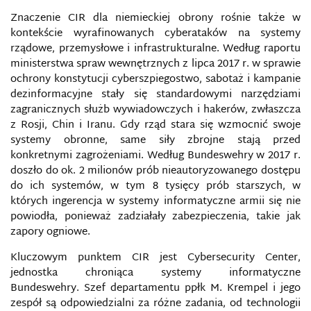
Znaczenie CIR dla niemieckiej obrony rośnie także w
BEZPIECZEŃSTWO W KAMPANIACH WYBORCZYCH
kontekście wyrafinowanych cyberataków na systemy
W INTERNECIE
rządowe, przemysłowe i infrastrukturalne. Według raportu
ministerstwa spraw wewnętrznych z lipca 2017 r. w sprawie
BEZPIECZEŃSTWO W MEDIACH
ochrony konstytucji cyberszpiegostwo, sabotaż i kampanie
SPOŁECZNOŚCIOWYCH
dezinformacyjne stały się standardowymi narzędziami
zagranicznych służb wywiadowczych i hakerów, zwłaszcza
BEZPIECZEŃSTWO W SIECI
z Rosji, Chin i Iranu. Gdy rząd stara się wzmocnić swoje
systemy obronne, same siły zbrojne stają przed
BIAŁA, SZARA I CZARNA PROPAGANDA
konkretnymi zagrożeniami. Według Bundeswehry w 2017 r.
doszło do ok. 2 milionów prób nieautoryzowanego dostępu
do ich systemów, w tym 8 tysięcy prób starszych, w
BIAŁY WYWIAD
których ingerencja w systemy informatyczne armii się nie
powiodła, ponieważ zadziałały zabezpieczenia, takie jak
BIG DATA
zapory ogniowe.
Kluczowym punktem CIR jest Cybersecurity Center,
BITWA WIELOOBSZAROWA
jednostka chroniąca systemy informatyczne
Bundeswehry. Szef departamentu ppłk M. Krempel i jego
BIURO INFORMACJI I PRASY NATO
zespół są odpowiedzialni za różne zadania, od technologii