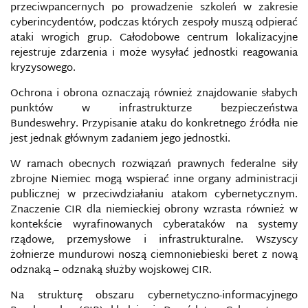
przeciwpancernych po prowadzenie szkoleń w zakresie
BLOKADA INFORMACYJNA
cyberincydentów, podczas których zespoły muszą odpierać
ataki wrogich grup. Całodobowe centrum lokalizacyjne
BOTNET
rejestruje zdarzenia i może wysyłać jednostki reagowania
kryzysowego.
CAMBRIDGE ANALYTICA
Ochrona i obrona oznaczają również znajdowanie słabych
punktów w infrastrukturze bezpieczeństwa
CENTRUM ANALIZ PROPAGANDY I DEZINFORMACJI
Bundeswehry. Przypisanie ataku do konkretnego źródła nie
jest jednak głównym zadaniem jego jednostki.
CENTRUM DOSKONALENIA OBRONY PRZED
CYBERATAKAMI
W ramach obecnych rozwiązań prawnych federalne siły
zbrojne Niemiec mogą wspierać inne organy administracji
publicznej w przeciwdziałaniu atakom cybernetycznym.
CENTRUM EKSPERCKIE NATO DS. KOMUNIKACJI
STRATEGICZNEJ
Znaczenie CIR dla niemieckiej obrony wzrasta również w
kontekście wyrafinowanych cyberataków na systemy
rządowe, przemysłowe i infrastrukturalne. Wszyscy
CENZURA
żołnierze mundurowi noszą ciemnoniebieski beret z nową
odznaką – odznaką służby wojskowej CIR.
CERT
Na strukturę obszaru cybernetyczno-informacyjnego