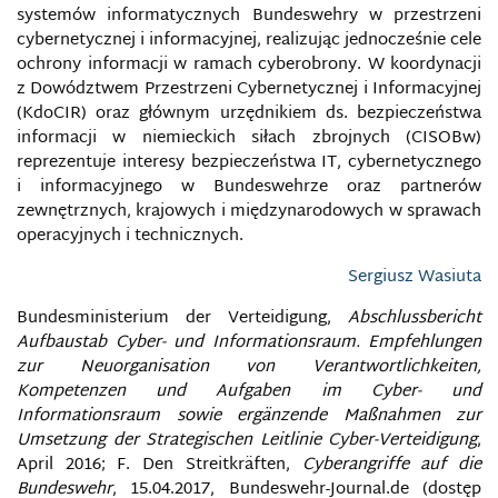
CYBERPRZESTRZEŃ
systemów informatycznych Bundeswehry w przestrzeni
cybernetycznej i informacyjnej, realizując jednocześnie cele
CYBERSZPIEGOSTWO
ochrony informacji w ramach cyberobrony. W koordynacji
z Dowództwem Przestrzeni Cybernetycznej i Informacyjnej
(KdoCIR) oraz głównym urzędnikiem ds. bezpieczeństwa
CYBERTERRORYZM
informacji w niemieckich siłach zbrojnych (CISOBw)
reprezentuje interesy bezpieczeństwa IT, cybernetycznego
CYBERWOJNA
i informacyjnego w Bundeswehrze oraz partnerów
zewnętrznych, krajowych i międzynarodowych w sprawach
CYBERZAGROŻENIA
operacyjnych i technicznych.
Sergiusz Wasiuta
CYFROWA KONWENCJA GENEWSKA
Bundesministerium der Verteidigung,
Abschlussbericht
CYFROWE DANE GEOGRAFICZNE
Aufbaustab Cyber- und Informationsraum. Empfehlungen
zur Neuorganisation von Verantwortlichkeiten,
Kompetenzen und Aufgaben im Cyber- und
CYFROWY ŻOŁNIERZ
Informationsraum sowie ergänzende Maßnahmen zur
Umsetzung der Strategischen Leitlinie Cyber-Verteidigung
,
DARK WEB
April 2016; F. Den Streitkräften,
Cyberangriffe auf die
Bundeswehr
, 15.04.2017, Bundeswehr-Journal.de (dostęp