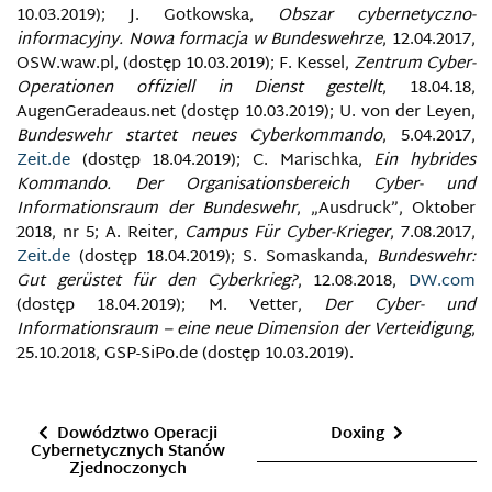
DARKNET
10.03.2019); J. Gotkowska,
Obszar cybernetyczno-
informacyjny. Nowa formacja w Bundeswehrze
, 12.04.2017,
DEBUNK
OSW.waw.pl, (dostęp 10.03.2019); F. Kessel,
Zentrum Cyber-
Operationen offiziell in Dienst gestellt
, 18.04.18,
AugenGeradeaus.net (dostęp 10.03.2019); U. von der Leyen,
DEEPFAKE
Bundeswehr startet neues Cyberkommando
, 5.04.2017,
Zeit.de
(dostęp 18.04.2019); C. Marischka,
Ein hybrides
DEEP WEB/INVISIBLE WEB
Kommando. Der Organisationsbereich Cyber- und
Informationsraum der Bundeswehr
, „Ausdruck”, Oktober
DEMOKRACJA INFORMACYJNA
2018, nr 5; A. Reiter,
Campus Für Cyber-Krieger
, 7.08.2017,
Zeit.de
(dostęp 18.04.2019); S. Somaskanda,
Bundeswehr:
Gut gerüstet für den Cyberkrieg?
, 12.08.2018,
DW.com
DEZINFORMACJA RADIOELEKTRONICZNA
(dostęp 18.04.2019); M. Vetter,
Der Cyber- und
Informationsraum – eine neue Dimension der Verteidigung
,
DOKTRYNA BEZPIECZEŃSTWA INFORMACYJNEGO
25.10.2018, GSP-SiPo.de (dostęp 10.03.2019).
DOKTRYNA CYBERBEZPIECZEŃSTWA
RZECZYPOSPOLITEJ POLSKIEJ
Dowództwo Operacji
Doxing
Cybernetycznych Stanów
DOUBLESWITCH
Zjednoczonych