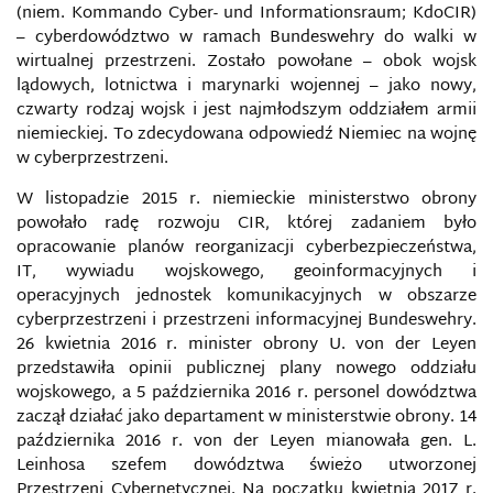
(niem. Kommando Cyber- und Informationsraum; KdoCIR)
– cyberdowództwo w ramach Bundeswehry do walki w
wirtualnej przestrzeni. Zostało powołane – obok wojsk
lądowych, lotnictwa i marynarki wojennej – jako nowy,
czwarty rodzaj wojsk i jest najmłodszym oddziałem armii
niemieckiej. To zdecydowana odpowiedź Niemiec na wojnę
w cyberprzestrzeni.
W listopadzie 2015 r. niemieckie ministerstwo obrony
powołało radę rozwoju CIR, której zadaniem było
opracowanie planów reorganizacji cyberbezpieczeństwa,
IT, wywiadu wojskowego, geoinformacyjnych i
operacyjnych jednostek komunikacyjnych w obszarze
cyberprzestrzeni i przestrzeni informacyjnej Bundeswehry.
26 kwietnia 2016 r. minister obrony U. von der Leyen
przedstawiła opinii publicznej plany nowego oddziału
wojskowego, a 5 października 2016 r. personel dowództwa
zaczął działać jako departament w ministerstwie obrony. 14
października 2016 r. von der Leyen mianowała gen. L.
Leinhosa szefem dowództwa świeżo utworzonej
Przestrzeni Cybernetycznej. Na początku kwietnia 2017 r.