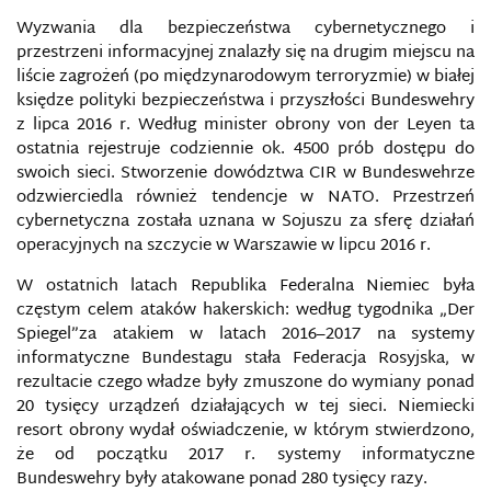
Wyzwania dla bezpieczeństwa cybernetycznego i
ATAK INFORMACYJNY
przestrzeni informacyjnej znalazły się na drugim miejscu na
liście zagrożeń (po międzynarodowym terroryzmie) w białej
AUDYT BEZPIECZEŃSTWA INFORMACJI
księdze polityki bezpieczeństwa i przyszłości Bundeswehry
z lipca 2016 r. Według minister obrony von der Leyen ta
BARIERY INFORMACYJNE
ostatnia rejestruje codziennie ok. 4500 prób dostępu do
swoich sieci. Stworzenie dowództwa CIR w Bundeswehrze
BEZPIECZEŃSTWO DANYCH OSOBOWYCH
odzwierciedla również tendencje w NATO. Przestrzeń
cybernetyczna została uznana w Sojuszu za sferę działań
operacyjnych na szczycie w Warszawie w lipcu 2016 r.
BEZPIECZEŃSTWO INFORMACJI NIEJAWNYCH
W ostatnich latach Republika Federalna Niemiec była
BEZPIECZEŃSTWO INFORMACJI WOJSKOWEJ
częstym celem ataków hakerskich: według tygodnika „Der
Spiegel”za atakiem w latach 2016–2017 na systemy
informatyczne Bundestagu stała Federacja Rosyjska, w
BEZPIECZEŃSTWO INFORMACYJNE
rezultacie czego władze były zmuszone do wymiany ponad
20 tysięcy urządzeń działających w tej sieci. Niemiecki
BEZPIECZEŃSTWO MEDIALNE
resort obrony wydał oświadczenie, w którym stwierdzono,
że od początku 2017 r. systemy informatyczne
BEZPIECZEŃSTWO
Bundeswehry były atakowane ponad 280 tysięcy razy.
TELEINFORMATYCZNE/TELEINFORMACYJNE