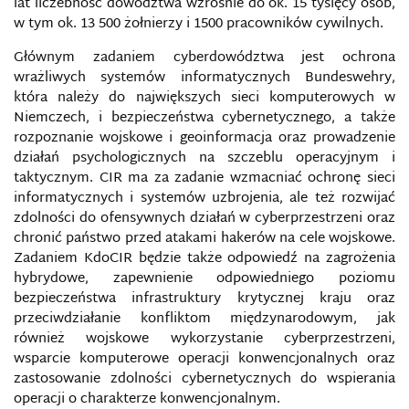
lat liczebność dowództwa wzrośnie do ok. 15 tysięcy osób,
w tym ok. 13 500 żołnierzy i 1500 pracowników cywilnych.
Głównym zadaniem cyberdowództwa jest ochrona
wrażliwych systemów informatycznych Bundeswehry,
która należy do największych sieci komputerowych w
Niemczech, i bezpieczeństwa cybernetycznego, a także
rozpoznanie wojskowe i geoinformacja oraz prowadzenie
działań psychologicznych na szczeblu operacyjnym i
taktycznym. CIR ma za zadanie wzmacniać ochronę sieci
informatycznych i systemów uzbrojenia, ale też rozwijać
zdolności do ofensywnych działań w cyberprzestrzeni oraz
chronić państwo przed atakami hakerów na cele wojskowe.
Zadaniem KdoCIR będzie także odpowiedź na zagrożenia
hybrydowe, zapewnienie odpowiedniego poziomu
bezpieczeństwa infrastruktury krytycznej kraju oraz
przeciwdziałanie konfliktom międzynarodowym, jak
również wojskowe wykorzystanie cyberprzestrzeni,
wsparcie komputerowe operacji konwencjonalnych oraz
zastosowanie zdolności cybernetycznych do wspierania
operacji o charakterze konwencjonalnym.