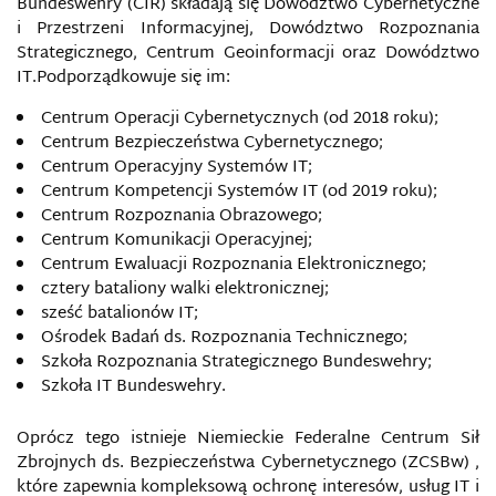
CLEAN IT PROJECT
Bundeswehry (CIR) składają się
Dowództwo Cybernetyczne
i Przestrzeni Informacyjnej, Dowództwo Rozpoznania
Strategicznego, Centrum Geoinformacji oraz Dowództwo
CYBERATAK
IT.Podporządkowuje się im:
CYBERBEZPIECZEŃSTWO
Centrum Operacji Cybernetycznych (od 2018 roku);
Centrum Bezpieczeństwa Cybernetycznego;
Centrum Operacyjny Systemów IT;
CYBERBROŃ
Centrum Kompetencji Systemów IT (od 2019 roku);
Centrum Rozpoznania Obrazowego;
CYBERCENZURA
Centrum Komunikacji Operacyjnej;
Centrum Ewaluacji Rozpoznania Elektronicznego;
CYBERGRUPY
cztery bataliony walki elektronicznej;
sześć batalionów IT;
CYBERKONFLIKT
Ośrodek Badań ds. Rozpoznania Technicznego;
Szkoła Rozpoznania Strategicznego Bundeswehry;
Szkoła IT Bundeswehry.
CYBERPRZEMOC
Oprócz tego istnieje Niemieckie Federalne Centrum Sił
CYBERPRZESTĘPCZOŚĆ
Zbrojnych ds. Bezpieczeństwa Cybernetycznego (ZCSBw) ,
które zapewnia kompleksową ochronę interesów, usług IT i