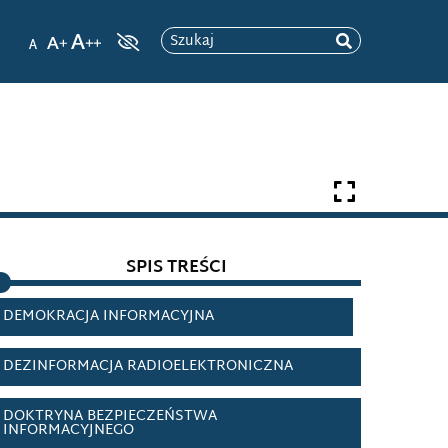
CYFROWY ŻOŁNIERZ
Szukaj
DARK WEB
DARKNET
DEBUNK
DEEPFAKE
SPIS TREŚCI
DEEP WEB/INVISIBLE WEB
DEMOKRACJA INFORMACYJNA
DEZINFORMACJA RADIOELEKTRONICZNA
DOKTRYNA BEZPIECZEŃSTWA
INFORMACYJNEGO