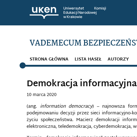
Uniwersytet Komisji
Edukacji Narodowej
w Krakowie
VADEMECUM BEZPIECZEŃS
STRONA GŁÓWNA
LISTA HASEŁ
AUTORZY
Demokracja informacyjna
10 marca 2020
(ang.
information democracy
) – najnowsza form
podejmowaniu decyzji przez sieci informacyjno-k
życiu społeczeństwa. Macierz demokracji inform
elektroniczna, teledemokracja, cyberdemokracja, w