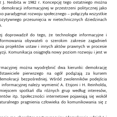
 J. Nesbita w 1982 r. Koncepcję tego ostatniego można
demokracji informacyjnej w przestrzeni politycznej jako
ko paradygmat rozwoju społecznego – połączyła wszystkie
 pozytywnego przesunięcia w nietechnicznych dziedzinach
h.
j doprowadził do tego, że technologie informacyjne i
formowania obywateli o szerokim zakresie zagadnień
ia projektów ustaw i innych aktów prawnych w procesie
zji. Komunikacja osiągnęła nowy poziom rozwoju i jest w
rmacyjnej można wyodrębnić dwa kierunki: demokrację
dstawiciele pierwszego na ogół podążają za kursem
demokracji bezpośredniej. Wśród zwolenników podejścia
informacyjnej należy wymienić A. Etsjoni i H. Reinholda,
 miejscem spotkań dla różnych grup według interesów,
tów itp. Społeczności internetowe pojawiają się wokół
aturalnego pragnienia człowieka do komunikowania się z