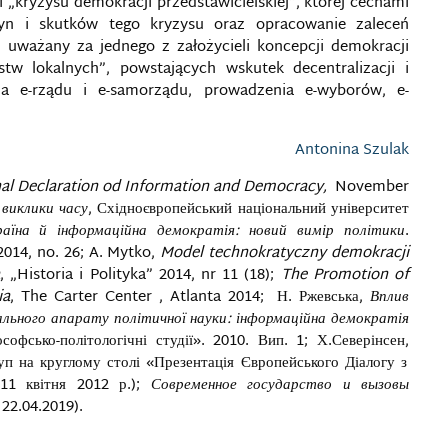
 „kryzysu demokracji przedstawicielskiej”, której cechami
yn i skutków tego kryzysu oraz opracowanie zaleceń
 uważany za jednego z założycieli koncepcji demokracji
ństw lokalnych”, powstających wskutek decentralizacji i
ia e-rządu i e-samorządu, prowadzenia e-wyborów, e-
Antonina Szulak
nal Declaration od Information and Democracy,
November
 виклики часу
, Східноєвропейський національний університет
раїна й інформаційна демократія: новий вимір політики
.
 2014, no. 26; A. Mytko,
Model technokratyczny demokracji
, „Historia i Polityka” 2014, nr 11 (18);
The Promotion of
ia
, The Carter Center , Atlanta 2014; Н. Ржевська,
Вплив
ального апарату політичної науки: інформаційна демократія
ософсько-політологічні студії». 2010. Вип. 1; Х.Северінсен,
уп на круглому столі «Презентація Європейського Діалогу з
 11 квітня 2012 р.);
Современное государство и вызовы
 22.04.2019).