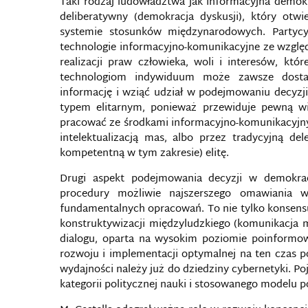
Taki rodzaj ludowładztwa jak informacyjna demokr
deliberatywny (demokracja dyskusji), który otwi
systemie stosunków międzynarodowych. Partycy
technologie informacyjno-komunikacyjne ze względ
realizacji praw człowieka, woli i interesów, kt
technologiom indywiduum może zawsze dostać 
informację i wziąć udział w podejmowaniu decyzji
typem elitarnym, ponieważ przewiduje pewną wi
pracować ze środkami informacyjno-komunikacyjn
intelektualizacją mas, albo przez tradycyjną de
kompetentną w tym zakresie) elitę.
Drugi aspekt podejmowania decyzji w demokracj
procedury możliwie najszerszego omawiania w
fundamentalnych opracowań. To nie tylko konsensu
konstruktywizacji międzyludzkiego (komunikacja 
dialogu, oparta na wysokim poziomie poinformo
rozwoju i implementacji optymalnej na ten czas po
wydajności należy już do dziedziny cybernetyki. Po
kategorii politycznej nauki i stosowanego modelu po