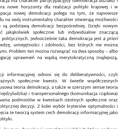
acja ma charakter partycypacyjny (demokracja udziału) i
era nowe horyzonty dla realizacji polityki krajowej i w
pacja nowej demokracji polega na tym, że najnowsze
u na swój instrumentalny charakter otwierają możliwości
óre są podstawą demokracji bezpośredniej. Dzięki nowym
jakąkolwiek społecznie lub indywidualnie znaczącą
 politycznych. Jednocześnie taka demokracja jest
a priori
edzę, umiejętności i zdolności, bez których nie można
ymi. Problem ten można rozwiązać na dwa sposoby – albo
legację uprawnień na wąską merytokratyczną (najlepszą,
i informacyjnej odnosi się do deliberatywności, czyli
ażnych społecznie kwestii. W świetle współczesnych
sowa teoria demokracji, a także w szerszym sensie teoria
międzyludzka) i transpersonalnego (komunikacja rządowa)
wania podmiotów w kwestiach istotnych społecznie oraz
litycznej decyzji. Z kolei wybór kryteriów optymalności i
jęcia te tworzą system cech demokracji informacyjnej jako
lityki.