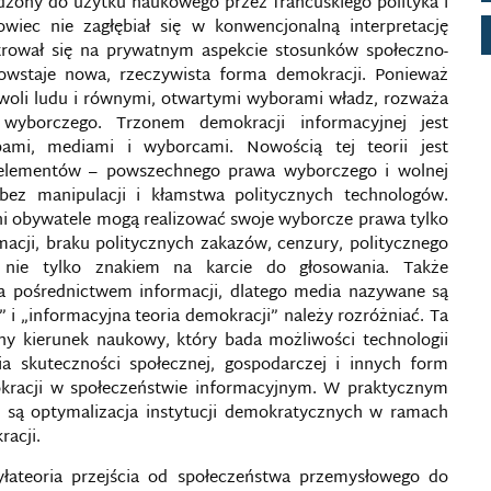
zony do użytku naukowego przez francuskiego polityka i
iec nie zagłębiał się w konwencjonalną interpretację
ntrował się na prywatnym aspekcie stosunków społeczno-
powstaje nowa, rzeczywista forma demokracji. Ponieważ
oli ludu i równymi, otwartymi wyborami władz, rozważa
yborczego. Trzonem demokracji informacyjnej jest
bami, mediami i wyborcami. Nowością tej teorii jest
 elementów – powszechnego prawa wyborczego i wolnej
 bez manipulacji i kłamstwa politycznych technologów.
zni obywatele mogą realizować swoje wyborcze prawa tylko
cji, braku politycznych zakazów, cenzury, politycznego
 nie tylko znakiem na karcie do głosowania. Także
 pośrednictwem informacji, dlatego media nazywane są
 i „informacyjna teoria demokracji” należy rozróżniać. Ta
arny kierunek naukowy, który bada możliwości technologii
a skuteczności społecznej, gospodarczej i innych form
mokracji w społeczeństwie informacyjnym. W praktycznym
i są optymalizacja instytucji demokratycznych w ramach
racji.
yłateoria przejścia od społeczeństwa przemysłowego do