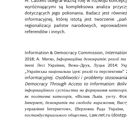
M. Castells odegrał ważną rolę w rozwoju koncepcji
wyróżniającymi są kompleksowa analiza przycz
dotyczących jego pokonania. Badacz jest również
informacyjnej, której istotą jest tworzenie „pa
regionalizacji państw narodowych, wprowadzen
referendów i innych.
Information & Democracy Commission,
Internatio
2018; A. Митко,
Інформаційна демократія: реалії та
імені Лесі Українки, Вежа–Друк, Луцьк 2014;
Ук
„Українська національна ідея: реалії та перспективи”
inf
ormacyjnej. Osobliwości i problemy stosowania
Democracy Through Access to Information: Boliv
інформаційного суспільства на формування категорі
як політична категорія
, «Вісник Львів. ун-ту. Філ
Інтернет, демократія та свобода вираження
, Вист
управлінні Інтернетом», (Верховна Рада України,
постиндустриального общества
, Law.net.ru (dostęp