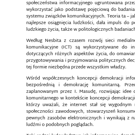
społeczeństwa informacyjnego ugruntowana przez
wykorzystać jako podstawę pojęciową do badania 
systemu związków komunikacyjnych. Teoria ta – ja
najlepsze osiągnięcia ludzkości, dała impuls do
ludzkiego życia, także w politologicznych badaniac
Według Nesbita z czasem rozwój sieci medialne
komunikacyjne (ICT) są wykorzystywane do in
dotyczących różnych aspektów życia, do omawian
przygotowywania i przyjmowania politycznych decy
tej formie niezbędna przede wszystkim władzy.
Wśród współczesnych koncepcji demokracji info
bezpośrednią i demokrację komunitarną. Prze
zaplanowanym przez I. Masudę, rozwijając idee 
komunitarnego w kontekście koncepcji demokracji 
którzy uważali, że internet stał się wygodnym
społeczności zawodowych, stowarzyszeń konsumen
pewnych zasobów elektronicznych i wynikają z n
ludźmi o podobnych poglądach.