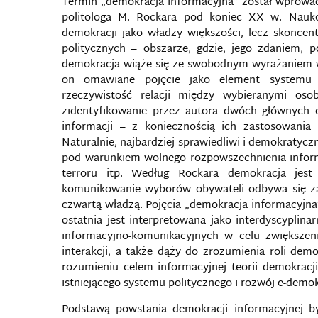
Termin „demokracja informacyjna” został wprowad
politologa M. Rockara pod koniec XX w. Naukow
demokracji jako władzy większości, lecz skonce
politycznych – obszarze, gdzie, jego zdaniem, 
demokracja wiąże się ze swobodnym wyrażaniem w
on omawiane pojęcie jako element systemu w
rzeczywistość relacji między wybieranymi oso
zidentyfikowanie przez autora dwóch głównych
informacji – z koniecznością ich zastosowania
Naturalnie, najbardziej sprawiedliwi i demokratyc
pod warunkiem wolnego rozpowszechnienia informa
terroru itp. Według Rockara demokracja jest
komunikowanie wyborów obywateli odbywa się za
czwartą władzą. Pojęcia „demokracja informacyjna”
ostatnia jest interpretowana jako interdyscyplin
informacyjno-komunikacyjnych w celu zwiększeni
interakcji, a także dąży do zrozumienia roli de
rozumieniu celem informacyjnej teorii demokracj
istniejącego systemu politycznego i rozwój e-demok
Podstawą powstania demokracji informacyjnej b